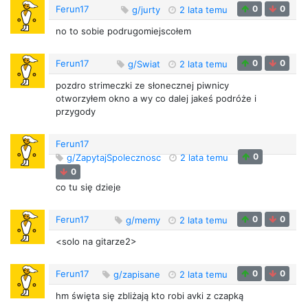
Ferun17
0
0
g/jurty
2 lata temu
no to sobie podrugomiejscołem
Ferun17
0
0
g/Swiat
2 lata temu
pozdro strimeczki ze słonecznej piwnicy
otworzyłem okno a wy co dalej jakeś podróże i
przygody
Ferun17
0
g/ZapytajSpolecznosc
2 lata temu
0
co tu się dzieje
Ferun17
0
0
g/memy
2 lata temu
<solo na gitarze2>
Ferun17
0
0
g/zapisane
2 lata temu
hm święta się zbliżają kto robi avki z czapką