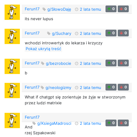
Ferun17
0
0
g/SłowoDaję
2 lata temu
its never lupus
Ferun17
0
0
g/Suchary
2 lata temu
wchodzi introwertyk do lekarza i krzyczy
Pokaż ukrytą treść
Ferun17
0
0
g/bezrobocie
2 lata temu
b
Ferun17
0
0
g/neologizmy
2 lata temu
What if chatgpt się zorientuje że żyje w stworzonym
przez ludzi matrixie
Ferun17
0
0
g/KsiegaMadrosci
2 lata temu
And
rzej Szpakowski