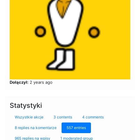
Dołączył:
2 years ago
Statystyki
Wszystkie akcje
3 contents
4 comments
8 replies na komentarze
557 entries
965 replies na wpisy
1 moderated group