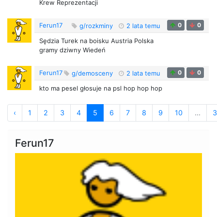
Krew Reprezentacji
Ferun17
0
0
g/rozkminy
2 lata temu
Sędzia Turek na boisku Austria Polska
gramy dziwny Wiedeń
Ferun17
0
0
g/demosceny
2 lata temu
kto ma pesel głosuje na psl hop hop hop
‹
1
2
3
4
5
6
7
8
9
10
...
3
Ferun17