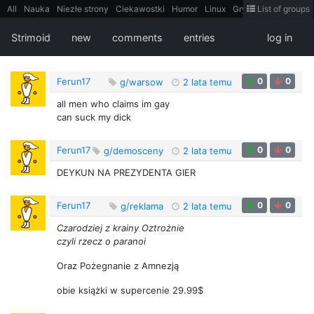
All
Nauka
Niezłe strony
Ciekawostki
Humor
Linux
Gry
Teh
List of groups
Strimoid
Programowanie
CiekaweMiejsca
Historia
LiveHack
Bezpieczeństwo
Książki
Sugestie
FotoHistoria
Truelolcontent
Strimoid
new
comments
entries
log in
Matematyka
Polska
intern
EarthPorn
Fizyka
FilmyDokumentalne
gify
Cytaty
Mapy
Film
Android
itt
Tradycyjne gry
Ferun17
0
0
g/warsow
2 lata temu
all men who claims im gay
can suck my dick
Ferun17
0
0
g/demosceny
2 lata temu
DEYKUN NA PREZYDENTA GIER
Ferun17
0
0
g/reklama
2 lata temu
Czarodziej z krainy Oztrożnie
czyli rzecz o paranoi
Oraz Pożegnanie z Amnezją
obie książki w supercenie 29.99$