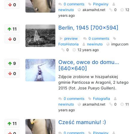
0 comments
Pingwiny
0
newinuto
akamaihd.net
0
12
years ago
Berlin, 1945 [700x594]
11
preview
0 comments
0
FotoHistoria
newinuto
imgur.com
0
12 years ago
Owce, owce do domu...
9
[640x640]
0
Zdjęcie zrobione w hiszpańskiej
gminie Panticosa w Aragonii, 2 lutego
2015 (fot. Jose Pueyo Guillen).
0 comments
Fotografia
newinuto
akamaihd.net
0
11
years ago
Cześć mamuniu! :)
11
0 comments
Pingwiny
0