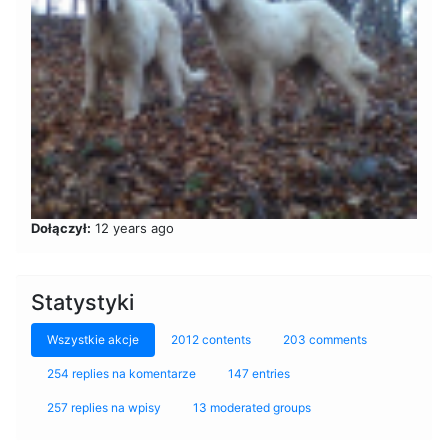
Dołączył:
12 years ago
Statystyki
Wszystkie akcje
2012 contents
203 comments
254 replies na komentarze
147 entries
257 replies na wpisy
13 moderated groups