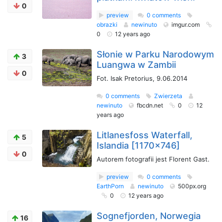
0
preview
0 comments
obrazki
newinuto
imgur.com
0
12 years ago
Słonie w Parku Narodowym
3
Luangwa w Zambii
0
Fot. Isak Pretorius, 9.06.2014
0 comments
Zwierzeta
newinuto
fbcdn.net
0
12
years ago
Litlanesfoss Waterfall,
5
Islandia [1170x746]
0
Autorem fotografii jest Florent Gast.
preview
0 comments
EarthPorn
newinuto
500px.org
0
12 years ago
Sognefjorden, Norwegia
16