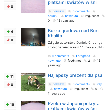
płatkami kwiatów wiśni
0
preview
0 comments
obrazki
newinuto
imgur.com
0
12 years ago
Burza gradowa nad Burj
4
Khalifa
0
Zdjęcie autorstwa Daniela Cheonga
zrobione wieczorem 14 marca 2014 r.
6 comments
Fotografia
newinuto
fbcdn.net
2
12
years ago
Najlepszy prezent dla psa
11
preview
0 comments
Psy
0
newinuto
imgur.com
0
11 years ago
Rzeka w Japonii pokryta
16
płatkami kwiatów wiśni