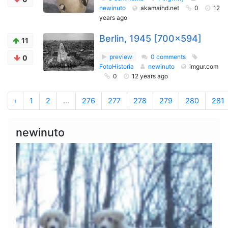
newinuto
akamaihd.net
0
12
years ago
Berlin, 1945 [700x594]
11
preview
0 comments
0
FotoHistoria
newinuto
imgur.com
0
12 years ago
‹
1
2
...
276
277
278
279
280
281
newinuto