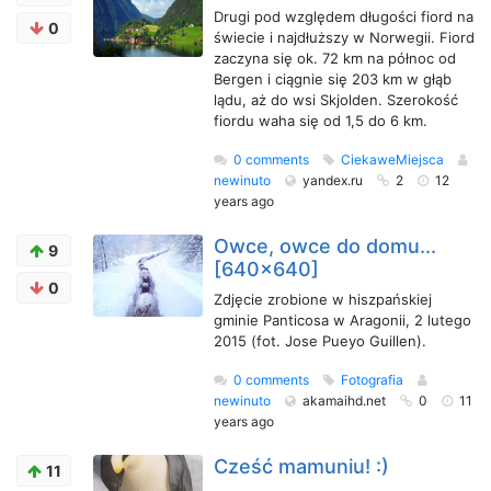
Drugi pod względem długości fiord na
0
świecie i najdłuższy w Norwegii. Fiord
zaczyna się ok. 72 km na północ od
Bergen i ciągnie się 203 km w głąb
lądu, aż do wsi Skjolden. Szerokość
fiordu waha się od 1,5 do 6 km.
0 comments
CiekaweMiejsca
newinuto
yandex.ru
2
12
years ago
Owce, owce do domu...
9
[640x640]
0
Zdjęcie zrobione w hiszpańskiej
gminie Panticosa w Aragonii, 2 lutego
2015 (fot. Jose Pueyo Guillen).
0 comments
Fotografia
newinuto
akamaihd.net
0
11
years ago
Cześć mamuniu! :)
11