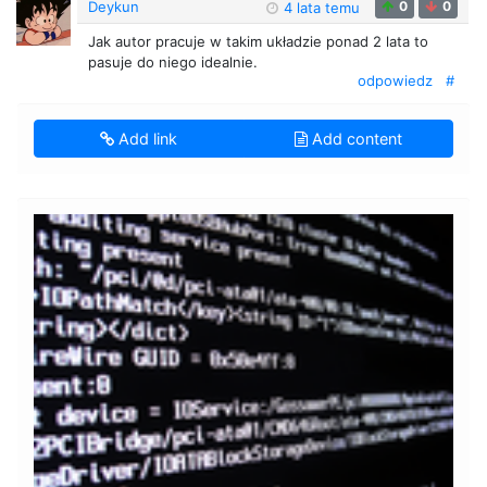
Deykun
0
0
4 lata temu
Jak autor pracuje w takim układzie ponad 2 lata to
pasuje do niego idealnie.
odpowiedz
#
Add link
Add content