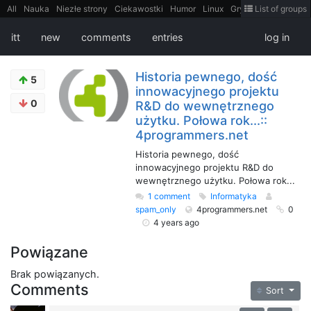
All
Nauka
Niezłe strony
Ciekawostki
Humor
Linux
Gry
Teh
List of groups
Strimoid
Programowanie
CiekaweMiejsca
Historia
LiveHack
Bezpieczeństwo
Książki
Sugestie
FotoHistoria
Truelolcontent
itt
new
comments
entries
log in
Matematyka
Polska
intern
EarthPorn
Fizyka
FilmyDokumentalne
gify
Cytaty
Mapy
Film
Android
itt
Tradycyjne gry
Historia pewnego, dość
5
innowacyjnego projektu
0
R&D do wewnętrznego
użytku. Połowa rok...::
4programmers.net
Historia pewnego, dość
innowacyjnego projektu R&D do
wewnętrznego użytku. Połowa rok...
1 comment
Informatyka
spam_only
4programmers.net
0
4 years ago
Powiązane
Brak powiązanych.
Comments
Sort