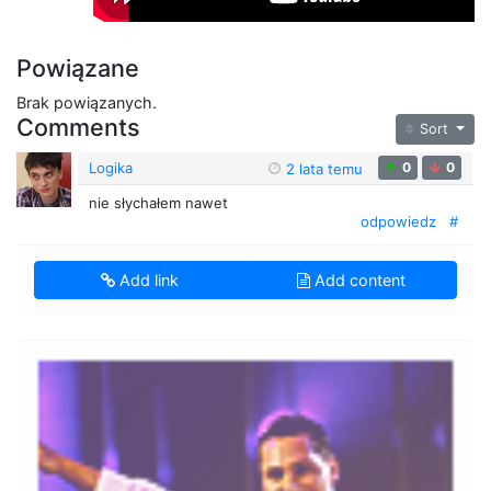
Powiązane
Brak powiązanych.
Comments
Sort
Logika
0
0
2 lata temu
nie słychałem nawet
odpowiedz
#
Add link
Add content