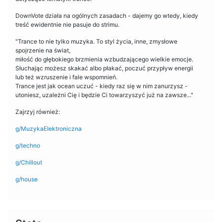
DownVote działa na ogólnych zasadach - dajemy go wtedy, kiedy
treść ewidentnie nie pasuje do strimu.
"Trance to nie tylko muzyka. To styl życia, inne, zmysłowe
spojrzenie na świat,
miłość do głębokiego brzmienia wzbudzającego wielkie emocje.
Słuchając możesz skakać albo płakać, poczuć przypływ energii
lub też wzruszenie i fale wspomnień.
Trance jest jak ocean uczuć - kiedy raz się w nim zanurzysz -
utoniesz, uzależni Cię i będzie Ci towarzyszyć już na zawsze..."
Zajrzyj również:
g/MuzykaElektroniczna
g/techno
g/Chillout
g/house