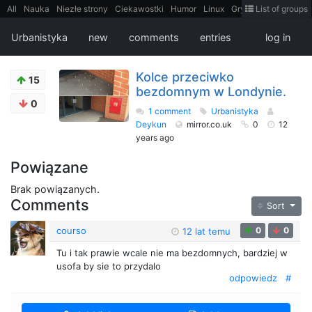
All
Nauka
Niezłe strony
Ciekawostki
Humor
Linux
Gry
Teh
List of groups
Strimoid
Programowanie
CiekaweMiejsca
Historia
LiveHack
Bezpieczeństwo
Książki
Sugestie
FotoHistoria
Truelolcontent
Urbanistyka
new
comments
entries
log in
Matematyka
Polska
intern
EarthPorn
Fizyka
FilmyDokumentalne
gify
Cytaty
Mapy
Film
Android
itt
Tradycyjne gry
Kolce przeciwko
15
bezdomnym w Londynie.
0
1 comment
Urbanistyka
Deykun
mirror.co.uk
0
12
years ago
Powiązane
Brak powiązanych.
Comments
Sort
courso
0
0
12 lat temu
Tu i tak prawie wcale nie ma bezdomnych, bardziej w
usofa by sie to przydalo
odpowiedz
#