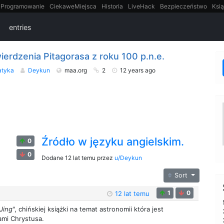
Programowanie
CiekaweMiejsca
Historia
LiveHack
Bezpieczeństwo
Ksią
itt
Tradycyjne gry
entries
ierdzenia Pitagorasa z roku 100 p.n.e.
atyka
Deykun
maa.org
2
12 years ago
Źródło w języku angielskim.
0
0
Dodane
12 lat temu
przez
u/Deykun
Sort
1
0
12 lat temu
Jing
", chińskiej książki na temat astronomii która jest
ami Chrystusa.