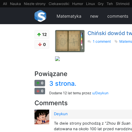
All
Nauka
Niezłe strony
Ciekawostki
Humor
Linux
Gry
Teh
Strimoid
EarthPorn
Fizyka
FilmyDokumentalne
gify
Cytaty
Mapy
Film
Android
Matematyka
new
comments
Chiński dowód tw
12
1 comment
Matem
0
Powiązane
3 strona.
0
0
Dodane
12 lat temu
przez
u/Deykun
Comments
Deykun
Te dwie strony pochodzą z "
Zhou Bi Suan 
datowana na około 100 lat przed narodzin