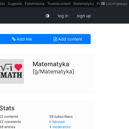
żki
Sugestie
FotoHistoria
Truelolcontent
Matematyka
Polska
List of groups
intern
log in
sign up
Add link
Add content
Matematyka
[g/Matematyka]
Stats
52 contents
59 subscribers
32 comments
0 banned
38 entries
4 moderators