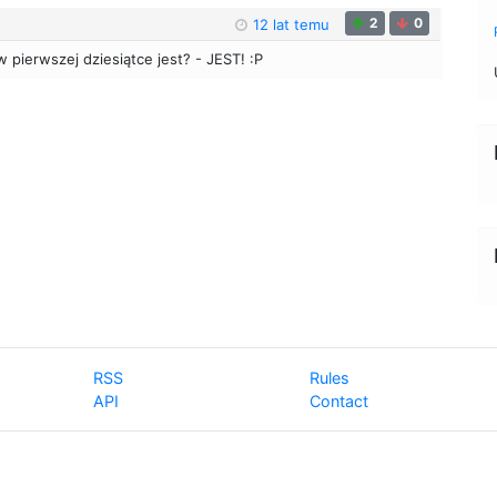
2
0
12 lat temu
w pierwszej dziesiątce jest? - JEST! :P
RSS
Rules
API
Contact