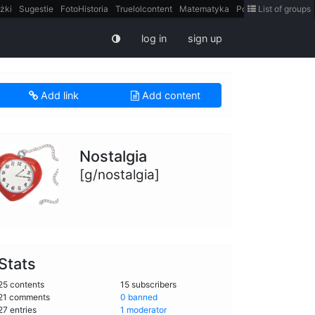
żki
Sugestie
FotoHistoria
Truelolcontent
Matematyka
Polska
List of groups
intern
log in
sign up
Add link
Add content
Nostalgia
[g/nostalgia]
Stats
25 contents
15 subscribers
21 comments
0 banned
27 entries
1 moderator