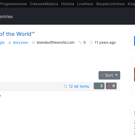
Programowanie
CiekaweMiejsca
Historia
LiveHack
Bezpieczeństwo
Ksią
itt
Tradycyjne gry
entries
of the World™
gia
borysses
brandsoftheworld.com
0
11 years ago
Sort
2
0
12 lat temu
e