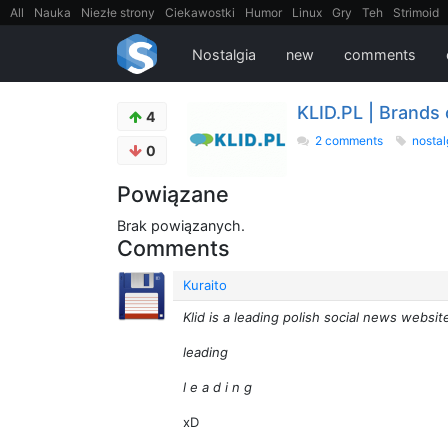
All
Nauka
Niezłe strony
Ciekawostki
Humor
Linux
Gry
Teh
Strimoid
EarthPorn
Fizyka
FilmyDokumentalne
gify
Cytaty
Mapy
Film
Android
Nostalgia
new
comments
KLID.PL | Brands 
4
2 comments
nostal
0
Powiązane
Brak powiązanych.
Comments
Kuraito
Klid is a leading polish social news websit
leading
l e a d i n g
xD