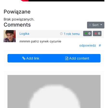
Powiązane
Brak powiązanych.
Comments
Sort
Logika
0
0
1 rok temu
mmmm patrz synek cycunie
odpowiedz
#
Add link
Add content