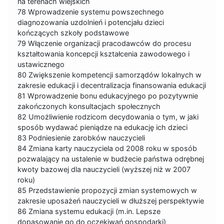
na terenach wiejskich
78 Wprowadzenie systemu powszechnego
diagnozowania uzdolnień i potencjału dzieci
kończących szkoły podstawowe
79 Włączenie organizacji pracodawców do procesu
kształtowania koncepcji kształcenia zawodowego i
ustawicznego
80 Zwiększenie kompetencji samorządów lokalnych w
zakresie edukacji i decentralizacja finansowania edukacji
81 Wprowadzenie bonu edukacyjnego po pozytywnie
zakończonych konsultacjach społecznych
82 Umożliwienie rodzicom decydowania o tym, w jaki
sposób wydawać pieniądze na edukację ich dzieci
83 Podniesienie zarobków nauczycieli
84 Zmiana karty nauczyciela od 2008 roku w sposób
pozwalający na ustalenie w budżecie państwa odrębnej
kwoty bazowej dla nauczycieli (wyższej niż w 2007
roku)
85 Przedstawienie propozycji zmian systemowych w
zakresie uposażeń nauczycieli w dłuższej perspektywie
86 Zmiana systemu edukacji (m.in. Lepsze
dopasowanie go do oczekiwań gospodarki)