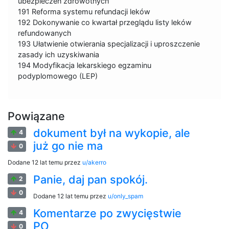
ubezpieczeń zdrowotnych
191 Reforma systemu refundacji leków
192 Dokonywanie co kwartał przeglądu listy leków
refundowanych
193 Ułatwienie otwierania specjalizacji i uproszczenie
zasady ich uzyskiwania
194 Modyfikacja lekarskiego egzaminu
podyplomowego (LEP)
Powiązane
dokument był na wykopie, ale
4
już go nie ma
0
Dodane
12 lat temu
przez
u/akerro
Panie, daj pan spokój.
2
0
Dodane
12 lat temu
przez
u/only_spam
Komentarze po zwycięstwie
4
PO
0