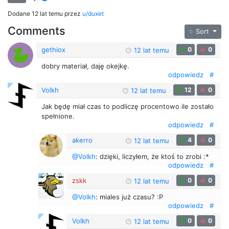
Dodane
12 lat temu
przez
u/duxet
Comments
Sort
gethiox
0
0
12 lat temu
dobry materiał, daję okejkę.
odpowiedz
#
Volkh
12
0
12 lat temu
Jak będę miał czas to podliczę procentowo ile zostało
spełnione.
odpowiedz
#
akerro
4
0
12 lat temu
@Volkh
: dzięki, liczyłem, że ktoś to zrobi :*
odpowiedz
#
zskk
0
0
12 lat temu
@Volkh
: miales już czasu? :P
odpowiedz
#
Volkh
0
0
12 lat temu