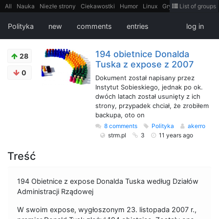
All
Nauka
Niezłe strony
Ciekawostki
Humor
Linux
Gry
Teh
List of groups
Strimoid
Programowanie
CiekaweMiejsca
Historia
LiveHack
Bezpieczeństwo
Książki
Sugestie
FotoHistoria
Truelolcontent
Polityka
new
comments
entries
log in
Matematyka
Polska
intern
EarthPorn
Fizyka
FilmyDokumentalne
gify
Cytaty
Mapy
Film
Android
itt
Tradycyjne gry
194 obietnice Donalda
28
Tuska z expose z 2007
0
Dokument został napisany przez
Instytut Sobieskiego, jednak po ok.
dwóch latach został usunięty z ich
strony, przypadek chciał, że zrobiłem
backupa, oto on
8 comments
Polityka
akerro
strm.pl
3
11 years ago
Treść
194 Obietnice z expose Donalda Tuska według Działów
Administracji Rządowej
W swoim expose, wygłoszonym 23. listopada 2007 r.,