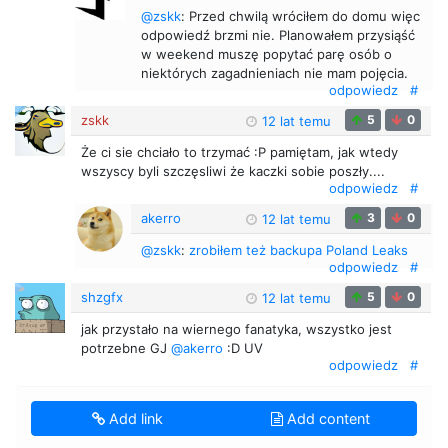
@zskk
: Przed chwilą wróciłem do domu więc
odpowiedź brzmi nie. Planowałem przysiąść
w weekend muszę popytać parę osób o
niektórych zagadnieniach nie mam pojęcia.
odpowiedz
#
zskk
5
0
12 lat temu
Że ci sie chciało to trzymać :P pamiętam, jak wtedy
wszyscy byli szczęsliwi że kaczki sobie poszły....
odpowiedz
#
akerro
3
0
12 lat temu
@zskk
:
zrobiłem też backupa Poland Leaks
odpowiedz
#
shzgfx
5
0
12 lat temu
jak przystało na wiernego fanatyka, wszystko jest
potrzebne GJ
@akerro
:D UV
odpowiedz
#
Add link
Add content