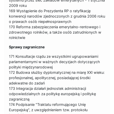
systemu przez sieć zakładów emerytalnych - 1 stycznia
2009 roku
169 Wystąpienie do Prezydenta RP o ratyfikację
konwencji narodów zjednoczonych z grudnia 2006 roku
o prawach osób niepełnosprawnych
170 Reforma zabezpieczenia emerytalno-rentowego i
zdrowotnego rolników, a także osób zatrudnionych w
rolnictwie
Sprawy zagraniczne
171 Konsultacje rządu ze wszystkimi ugrupowaniami
parlamentarnymi w ważnych decyzjach dotyczących
polityki międzynarodowej
172 Budowa służby dyplomatycznej na miarę XXI wieku:
profesjonalnej, apolitycznej, posiadającej środki
adekwatne do zadań
173 Integracja działań jednostek administracji
odpowiedzialnych za politykę europejską i politykę
zagraniczną
174 Podpisanie "Traktatu reformującego Unię
Europejską", z uwzględnieniem tzw. protokołu