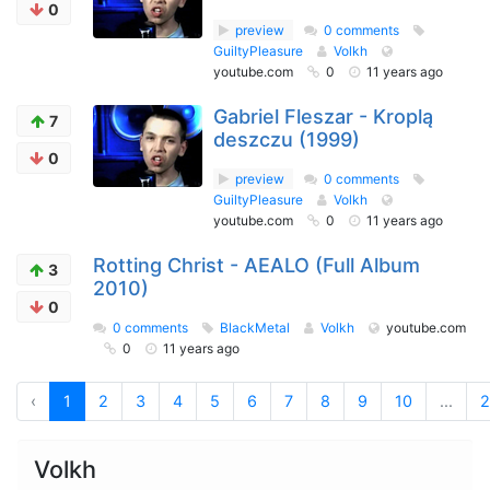
0
preview
0 comments
GuiltyPleasure
Volkh
youtube.com
0
11 years ago
Gabriel Fleszar - Kroplą
7
deszczu (1999)
0
preview
0 comments
GuiltyPleasure
Volkh
youtube.com
0
11 years ago
Rotting Christ - AEALO (Full Album
3
2010)
0
0 comments
BlackMetal
Volkh
youtube.com
0
11 years ago
‹
1
2
3
4
5
6
7
8
9
10
...
2
Volkh