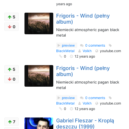
years ago
Frigoris - Wind (pełny
5
album)
0
Niemiecki atmospheric pagan black
metal
preview
0 comments
BlackMetal
Volkh
youtube.com
0
12 years ago
Frigoris - Wind (pełny
5
album)
0
Niemiecki atmospheric pagan black
metal
preview
0 comments
BlackMetal
Volkh
youtube.com
0
12 years ago
Gabriel Fleszar - Kroplą
7
deszczu (1999)