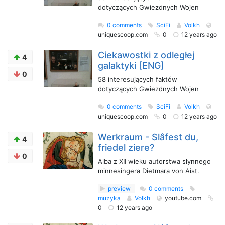
dotyczących Gwiezdnych Wojen
0 comments
SciFi
Volkh
uniquescoop.com
0
12 years ago
Ciekawostki z odległej
4
galaktyki [ENG]
0
58 interesujących faktów
dotyczących Gwiezdnych Wojen
0 comments
SciFi
Volkh
uniquescoop.com
0
12 years ago
Werkraum - Slâfest du,
4
friedel ziere?
0
Alba z XII wieku autorstwa słynnego
minnesingera Dietmara von Aist.
preview
0 comments
muzyka
Volkh
youtube.com
0
12 years ago