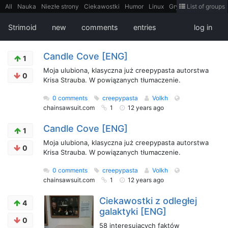
All
Nauka
Niezłe strony
Ciekawostki
Humor
Linux
Gry
Teh
List of groups
Strimoid
Programowanie
CiekaweMiejsca
Historia
LiveHack
Bezpieczeństwo
Książki
Sugestie
FotoHistoria
Truelolcontent
Strimoid
new
comments
entries
log in
Matematyka
Polska
intern
EarthPorn
Fizyka
FilmyDokumentalne
gify
Cytaty
Mapy
Film
Android
itt
Tradycyjne gry
Candle Cove [ENG]
1
Moja ulubiona, klasyczna już creepypasta autorstwa
0
Krisa Strauba. W powiązanych tłumaczenie.
0 comments
creepypasta
Volkh
chainsawsuit.com
1
12 years ago
Candle Cove [ENG]
1
Moja ulubiona, klasyczna już creepypasta autorstwa
0
Krisa Strauba. W powiązanych tłumaczenie.
0 comments
creepypasta
Volkh
chainsawsuit.com
1
12 years ago
Ciekawostki z odległej
4
galaktyki [ENG]
0
58 interesujących faktów