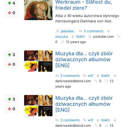
Werkraum - Slâfest du,
4
friedel ziere?
0
Alba z XII wieku autorstwa słynnego
minnesingera Dietmara von Aist.
preview
0 comments
muzyka
Volkh
youtube.com
0
12 years ago
Muzyka dla... czyli zbiór
3
dziwacznych albumów
0
[ENG]
2 comments
wtf
Volkh
darkroastedblend.com
0
12
years ago
Muzyka dla... czyli zbiór
3
dziwacznych albumów
0
[ENG]
2 comments
wtf
Volkh
darkroastedblend.com
0
12