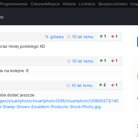
Programowanie
CiekaweMiejsca
Historia
LiveHack
Bezpieczeństwo
Ksią
itt
Tradycyjne gry
es
1
1
g/beka
10 lat temu
oraz mniej polskiego XD
1
1
10 lat temu
as na kolejne :E
2
1
10 lat temu
zeba dodać jeszcze
mages/stuartphoto/stuartphoto1206/stuartphoto120600273/140
d-Stamp-Shows-Excellent-Products-Stock-Photo.jpg