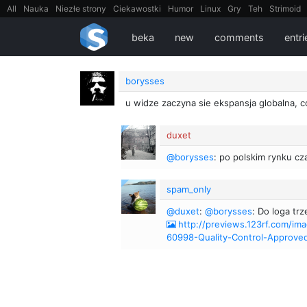
All
Nauka
Niezłe strony
Ciekawostki
Humor
Linux
Gry
Teh
Strimoid
EarthPorn
Fizyka
FilmyDokumentalne
gify
Cytaty
Mapy
Film
Android
beka
new
comments
entri
borysses
u widze zaczyna sie ekspansja globalna, c
duxet
@borysses
: po polskim rynku cz
spam_only
@duxet
:
@borysses
: Do loga tr
http://previews.123rf.com/i
60998-Quality-Control-Approve