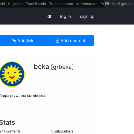
żki
Sugestie
FotoHistoria
Truelolcontent
Matematyka
Polska
List of groups
intern
log in
sign up
Add link
Add content
beka
[g/beka]
Grupa prywatna już nie jest.
Stats
271 contents
5 subscribers