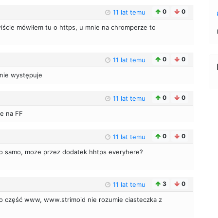
0
0
11 lat temu
iście mówiłem tu o https, u mnie na chromperze to
0
0
11 lat temu
nie występuje
0
0
11 lat temu
je na FF
0
0
11 lat temu
o samo, moze przez dodatek hhtps everyhere?
3
0
11 lat temu
a o część www, www.strimoid nie rozumie ciasteczka z