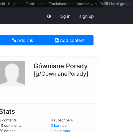
żki
Sugestie
FotoHistoria
Truelolcontent
Matematyka
Polska
List of groups
intern
log in
sign up
Add link
Add content
Gówniane Porady
[g/GownianePorady]
Stats
8 contents
6 subscribers
10 comments
0 banned
29 entries
1 moderator