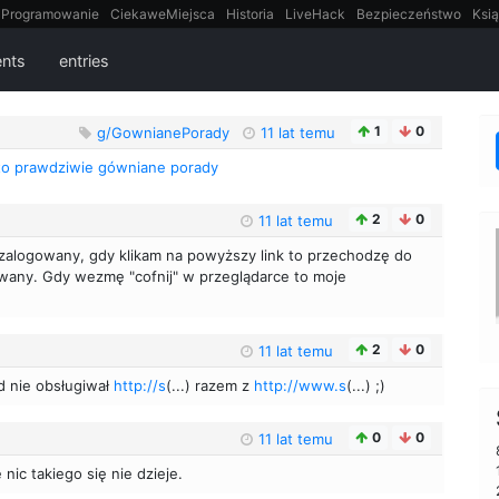
Programowanie
CiekaweMiejsca
Historia
LiveHack
Bezpieczeństwo
Ksią
itt
Tradycyjne gry
nts
entries
1
0
g/GownianePorady
11 lat temu
o prawdziwie gówniane porady
2
0
11 lat temu
 zalogowany, gdy klikam na powyższy link to przechodzę do
gowany. Gdy wezmę "cofnij" w przeglądarce to moje
2
0
11 lat temu
id nie obsługiwał
http://s
(...) razem z
http://www.s
(...) ;)
0
0
11 lat temu
 nic takiego się nie dzieje.