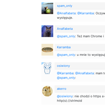
spam_only
@Analfabeta
:
@Karramba
: Oczyw
występuje.
Analfabeta
@spam_only
: Też mam Chrome i 
Karramba
@spam_only
: u mnie to występu
osiwiony
@Karramba
:
@Analfabeta
: mam t
@spam_only
:
akerro
@osiwiony
: nie chodzi o https 
http(s)://strimoid