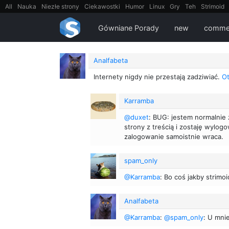
All
Nauka
Niezłe strony
Ciekawostki
Humor
Linux
Gry
Teh
Strimoid
EarthPorn
Fizyka
FilmyDokumentalne
gify
Cytaty
Mapy
Film
Android
Gówniane Porady
new
comme
Analfabeta
Internety nigdy nie przestają zadziwiać.
Ot
Karramba
@duxet
: BUG: jestem normalnie
strony z treścią i zostaję wylo
zalogowanie samoistnie wraca.
spam_only
@Karramba
: Bo coś jakby strimo
Analfabeta
@Karramba
:
@spam_only
: U mnie