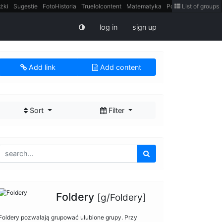
żki
Sugestie
FotoHistoria
Truelolcontent
Matematyka
Polska
List of groups
intern
log in
sign up
Add link
Add content
Sort
Filter
Foldery
[g/Foldery]
Foldery pozwalają grupować ulubione grupy. Przy