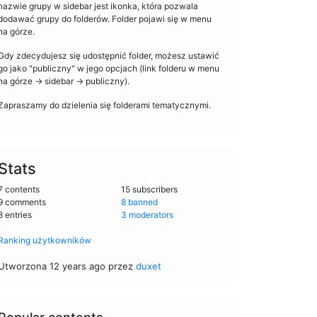
nazwie grupy w sidebar jest ikonka, która pozwala
dodawać grupy do folderów. Folder pojawi się w menu
na górze.
Gdy zdecydujesz się udostępnić folder, możesz ustawić
go jako "publiczny" w jego opcjach (link folderu w menu
na górze -> sidebar -> publiczny).
Zapraszamy do dzielenia się folderami tematycznymi.
Stats
7 contents
15 subscribers
9 comments
8 banned
8 entries
3 moderators
Ranking użytkowników
Utworzona 12 years ago przez
duxet