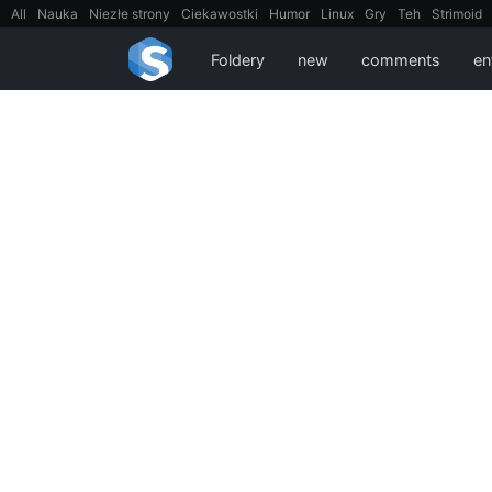
All
Nauka
Niezłe strony
Ciekawostki
Humor
Linux
Gry
Teh
Strimoid
EarthPorn
Fizyka
FilmyDokumentalne
gify
Cytaty
Mapy
Film
Android
Foldery
new
comments
en