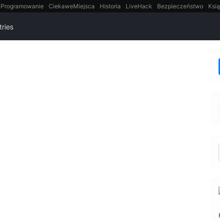
Programowanie
CiekaweMiejsca
Historia
LiveHack
Bezpieczeństwo
Ksią
itt
Tradycyjne gry
tries