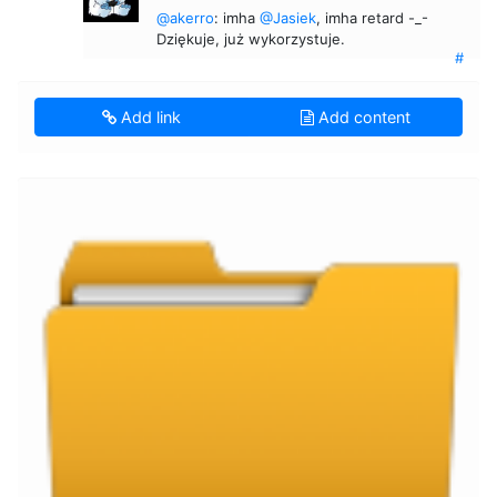
@akerro
: imha
@Jasiek
, imha retard -_-
Dziękuje, już wykorzystuje.
#
Add link
Add content