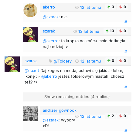
akerro
3
0
12 lat temu
@szarak
: nie.
#
szarak
13
0
12 lat temu
@akerro
: ta kropka na końcu mnie dotknęła
najbardziej :>
#
szarak
0
0
g/Foldery
12 lat temu
@duxet
Daj kogoś na moda, ustawi się jakiś sidebar,
ikonę :>
@akerro
jesteś folderowym mastah, chcesz
też? :>
#
Show remaining entries (4 replies)
andrzej_gownooki
2
0
12 lat temu
@szarak
: wybory
xD!
#