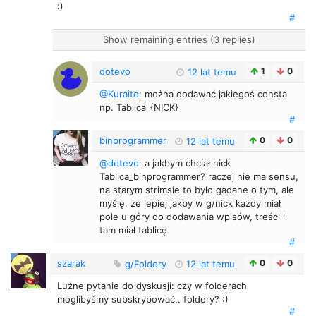
:)
#
Show remaining entries (3 replies)
dotevo
1
0
12 lat temu
@Kuraito
: można dodawać jakiegoś consta
np. Tablica_{NICK}
#
binprogrammer
0
0
12 lat temu
@dotevo
: a jakbym chciał nick
Tablica_binprogrammer? raczej nie ma sensu,
na starym strimsie to było gadane o tym, ale
myślę, że lepiej jakby w g/nick każdy miał
pole u góry do dodawania wpisów, treści i
tam miał tablicę
#
szarak
0
0
g/Foldery
12 lat temu
Luźne pytanie do dyskusji: czy w folderach
moglibyśmy subskrybować.. foldery? :)
#