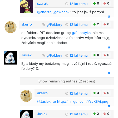
szarak
0
0
12 lat temu
@andrzej_gownooki
: to jest jakiś pomysł
#
akerro
2
0
g/Foldery
12 lat temu
do folderu f/IT dodałem grupę
g/Robotyka
, nie ma
dynamicznego dziedziczenia folderów więc informuję,
żebyście mogli sobie dodac.
#
Jasiek
0
0
g/Foldery
12 lat temu
Ej, a kiedy my będziemy mogli być fajni i robić/zgłaszać
foldery? D:
#
Show remaining entries (2 replies)
akerro
3
0
12 lat temu
@Jasiek
:
http://i.imgur.com/YsJKEAj.png
#
Jasiek
2
0
12 lat temu