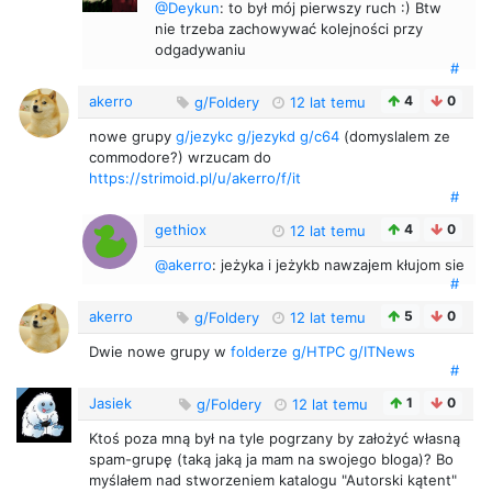
@Deykun
: to był mój pierwszy ruch :) Btw
nie trzeba zachowywać kolejności przy
odgadywaniu
#
akerro
4
0
g/Foldery
12 lat temu
nowe grupy
g/jezykc
g/jezykd
g/c64
(domyslalem ze
commodore?) wrzucam do
https://strimoid.pl/u/akerro/f/it
#
gethiox
4
0
12 lat temu
@akerro
: jeżyka i jeżykb nawzajem kłujom sie
#
akerro
5
0
g/Foldery
12 lat temu
Dwie nowe grupy w
folderze
g/HTPC
g/ITNews
#
Jasiek
1
0
g/Foldery
12 lat temu
Ktoś poza mną był na tyle pogrzany by założyć własną
spam-grupę (taką jaką ja mam na swojego bloga)? Bo
myślałem nad stworzeniem katalogu "Autorski kątent"