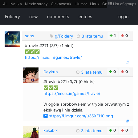
All
Nauka
Niezłe strony
Ciekawostki
Humor
Linux
Gry
Teh
List of groups
Strimoid
Programowanie
CiekaweMiejsca
Historia
LiveHack
Bezpieczeństwo
Książki
Sugestie
FotoHistoria
Truelolcontent
Foldery
new
comments
entries
log in
Matematyka
Polska
intern
EarthPorn
Fizyka
FilmyDokumentalne
gify
Cytaty
Mapy
Film
Android
itt
Tradycyjne gry
sens
1
0
g/Foldery
3 lata temu
#travle #271 (3/7) (1 hint)
✅✅✅
https://imois.in/games/travle/
#
Deykun
0
0
3 lata temu
#travle #271 (3/7) (0 hints)
✅✅✅
https://imois.in/games/travle/
W ogóle spróbowałem w trybie prywatnym z
eksklawą i nie działa.
https://i.imgur.com/u3SXFH0.png
#
kakabix
0
0
3 lata temu