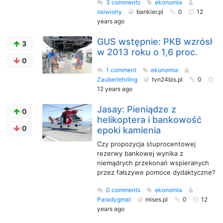
3 comments
ekonomia
osiwiony
bankier.pl
0
12
years ago
GUS wstępnie: PKB wzrósł
3
w 2013 roku o 1,6 proc.
0
1 comment
ekonomia
Zauberlehrling
tvn24bis.pl
0
12 years ago
Jasay: Pieniądze z
0
helikoptera i bankowość
0
epoki kamienia
Czy propozycja stuprocentowej
rezerwy bankowej wynika z
niemądrych przekonań wspieranych
przez fałszywe pomoce dydaktyczne?
0 comments
ekonomia
Paradygmat
mises.pl
0
12
years ago