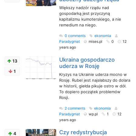
Większy nadzór rządu nad
gospodarką jest przyczyną
kapitalizmu kumoterskiego, a nie
remedium na niego.
0 comments
ekonomia
Paradygmat
mises.pl
0
12
years ago
Ukraina gospodarczo
13
uderza w Rosję
1
Kryzys na Ukrainie uderza mocno w
Rosję. Rubel jest najsłabszy do dolara
w historii, giełda pikuje ostro w dół.
To dopiero początek problemów
Rosji.
2 comments
ekonomia
Paradygmat
wp.pl
1
12
years ago
Czy redystrybucja
4