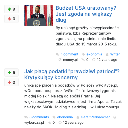
Budżet USA uratowany?
9
Jest zgoda na większy
0
dług
By uniknąć groźby niewypłacalności
państwa, Izba Reprezentantów
zgodziła się na podniesienie limitu
długu USA do 15 marca 2015 roku.
1 comment
ekonomia
Writer
money.pl
0
12 years ago
Jak płacą podatki "prawdziwi patrioci"?
5
Krytykujący koncerny
0
unikające płacenia podatków w Polsce? wPolityce.pl,
wGospodarce.pl oraz "wSieci" - "odważny tygodnik
młodej Polski". Należą do spółki Fratria. Jej
większościowym udziałowcem jest firma Apella. Ta zaś
należy do SKOK Holding z siedzibą... w Luksemburgu.
8 comments
ekonomia
GeraltRedhammer
wyborcza.pl
0
12 years ago