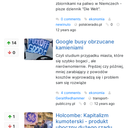
zbiornikami na paliwo w Niemczech -
pisze dziennik "Die Welt".
0 comments
ekonomia
newinuto
polskieradio.pl
0
12 years ago
Google busy obrzucane
14
kamieniami
0
Czyli studium przypadku miasta, które
się szybko bogaci , ale
nierównomiernie. Prędzej czy później,
mniej zarabiający z powodów
kosztów wyprowadzą się i problem
sam się rozwiąże
4 comments
ekonomia
GeraltRedhammer
transport-
publiczny.pl
0
12 years ago
Holcombe: Kapitalizm
1
kumoterski - produkt
1
uboczny dużego rządu