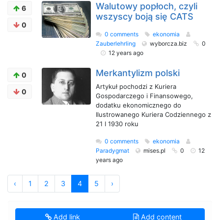
Walutowy popłoch, czyli
6
wszyscy boją się CATS
0
0 comments
ekonomia
Zauberlehrling
wyborcza.biz
0
12 years ago
Merkantylizm polski
0
Artykuł pochodzi z Kuriera
0
Gospodarczego i Finansowego,
dodatku ekonomicznego do
Ilustrowanego Kuriera Codziennego z
21 I 1930 roku
0 comments
ekonomia
Paradygmat
mises.pl
0
12
years ago
‹
1
2
3
4
5
›
Add link
Add content