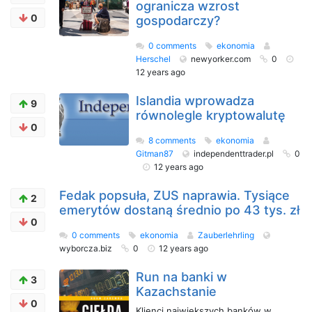
ogranicza wzrost
0
gospodarczy?
0 comments
ekonomia
Herschel
newyorker.com
0
12 years ago
Islandia wprowadza
9
równolegle kryptowalutę
0
8 comments
ekonomia
Gitman87
independenttrader.pl
0
12 years ago
Fedak popsuła, ZUS naprawia. Tysiące
2
emerytów dostaną średnio po 43 tys. zł
0
0 comments
ekonomia
Zauberlehrling
wyborcza.biz
0
12 years ago
Run na banki w
3
Kazachstanie
0
Klienci największych banków w