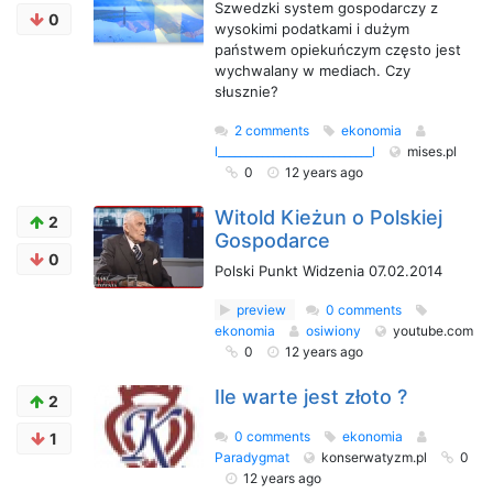
Szwedzki system gospodarczy z
0
wysokimi podatkami i dużym
państwem opiekuńczym często jest
wychwalany w mediach. Czy
słusznie?
2 comments
ekonomia
l____________________________l
mises.pl
0
12 years ago
Witold Kieżun o Polskiej
2
Gospodarce
0
Polski Punkt Widzenia 07.02.2014
preview
0 comments
ekonomia
osiwiony
youtube.com
0
12 years ago
Ile warte jest złoto ?
2
0 comments
ekonomia
1
Paradygmat
konserwatyzm.pl
0
12 years ago