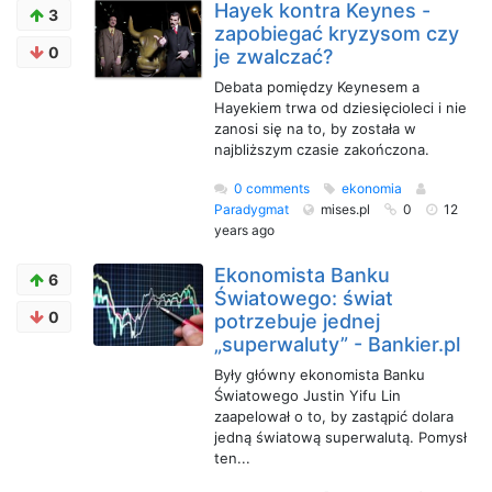
Hayek kontra Keynes -
3
zapobiegać kryzysom czy
0
je zwalczać?
Debata pomiędzy Keynesem a
Hayekiem trwa od dziesięcioleci i nie
zanosi się na to, by została w
najbliższym czasie zakończona.
0 comments
ekonomia
Paradygmat
mises.pl
0
12
years ago
Ekonomista Banku
6
Światowego: świat
0
potrzebuje jednej
„superwaluty” - Bankier.pl
Były główny ekonomista Banku
Światowego Justin Yifu Lin
zaapelował o to, by zastąpić dolara
jedną światową superwalutą. Pomysł
ten...