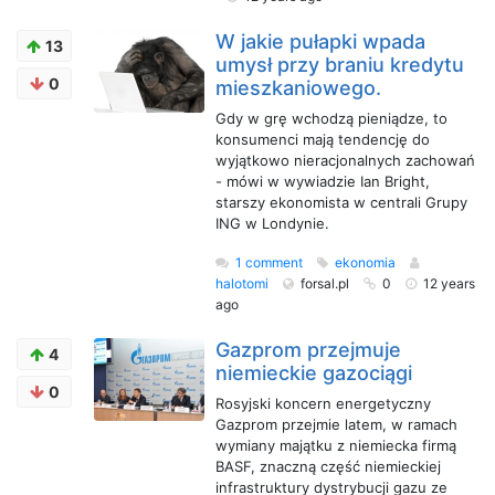
W jakie pułapki wpada
13
umysł przy braniu kredytu
0
mieszkaniowego.
Gdy w grę wchodzą pieniądze, to
konsumenci mają tendencję do
wyjątkowo nieracjonalnych zachowań
- mówi w wywiadzie Ian Bright,
starszy ekonomista w centrali Grupy
ING w Londynie.
1 comment
ekonomia
halotomi
forsal.pl
0
12 years
ago
Gazprom przejmuje
4
niemieckie gazociągi
0
Rosyjski koncern energetyczny
Gazprom przejmie latem, w ramach
wymiany majątku z niemiecka firmą
BASF, znaczną część niemieckiej
infrastruktury dystrybucji gazu ze