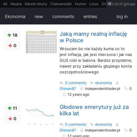
All
Nauka
Niezłe strony
Ciekawostki
Humor
Linux
Gry
Teh
List of groups
Strimoid
Programowanie
CiekaweMiejsca
Historia
LiveHack
Bezpieczeństwo
Książki
Sugestie
FotoHistoria
Truelolcontent
Ekonomia
new
comments
entries
log in
Matematyka
Polska
intern
EarthPorn
Fizyka
FilmyDokumentalne
gify
Cytaty
Mapy
Film
Android
itt
Tradycyjne gry
Jaką mamy realną inflację
18
w Polsce
0
Wrzucam bo nie każdy kuma co to
jest inflacja, jak jest mierzona i jak nas
GUS robi w balona. Bardzo przydatne,
nawet przy zakładaniu głupiego konta
oszczędnościowego
0 comments
ekonomia
Gitman87
independenttrader.pl
0
12 years ago
Głodowe emerytury już za
11
kilka lat
0
0 comments
ekonomia
Gitman87
independenttrader.pl
0
12 years ago