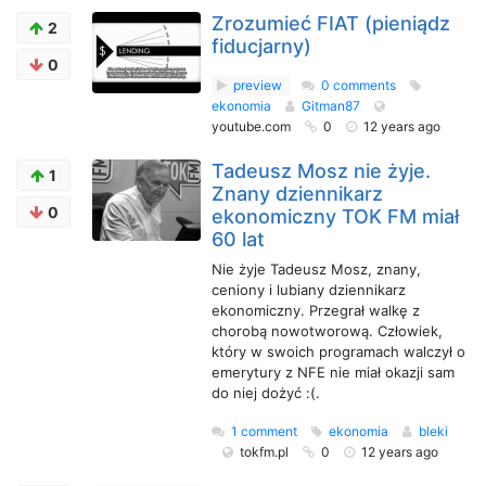
Zrozumieć FIAT (pieniądz
2
fiducjarny)
0
preview
0 comments
ekonomia
Gitman87
youtube.com
0
12 years ago
Tadeusz Mosz nie żyje.
1
Znany dziennikarz
0
ekonomiczny TOK FM miał
60 lat
Nie żyje Tadeusz Mosz, znany,
ceniony i lubiany dziennikarz
ekonomiczny. Przegrał walkę z
chorobą nowotworową. Człowiek,
który w swoich programach walczył o
emerytury z NFE nie miał okazji sam
do niej dożyć :(.
1 comment
ekonomia
bleki
tokfm.pl
0
12 years ago