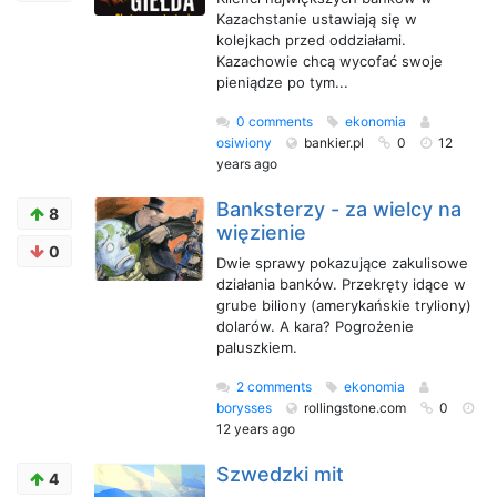
Kazachstanie ustawiają się w
kolejkach przed oddziałami.
Kazachowie chcą wycofać swoje
pieniądze po tym...
0 comments
ekonomia
osiwiony
bankier.pl
0
12
years ago
Banksterzy - za wielcy na
8
więzienie
0
Dwie sprawy pokazujące zakulisowe
działania banków. Przekręty idące w
grube biliony (amerykańskie tryliony)
dolarów. A kara? Pogrożenie
paluszkiem.
2 comments
ekonomia
borysses
rollingstone.com
0
12 years ago
Szwedzki mit
4