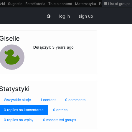
żki
Sugestie
FotoHistoria
Truelolcontent
Matematyka
Polska
List of groups
intern
log in
sign up
Giselle
Dołączył:
3 years ago
Statystyki
Wszystkie akcje
1 content
0 comments
0 replies na komentarze
0 entries
0 replies na wpisy
0 moderated groups