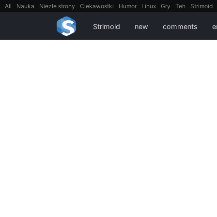
All
Nauka
Niezłe strony
Ciekawostki
Humor
Linux
Gry
Teh
Strimoid
EarthPorn
Fizyka
FilmyDokumentalne
gify
Cytaty
Mapy
Film
Android
Strimoid
new
comments
e