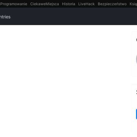
Programowanie
CiekaweMiejsca
Historia
LiveHack
Bezpieczeństwo
Ksią
itt
Tradycyjne gry
ntries