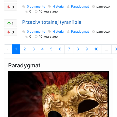
0 comments
Historia
Paradygmat
pamiec.pl
0
0
10 years ago
Przeciw totalnej tyranii zła
1
0 comments
Historia
Paradygmat
pamiec.pl
0
0
10 years ago
‹
1
2
3
4
5
6
7
8
9
10
...
3
Paradygmat