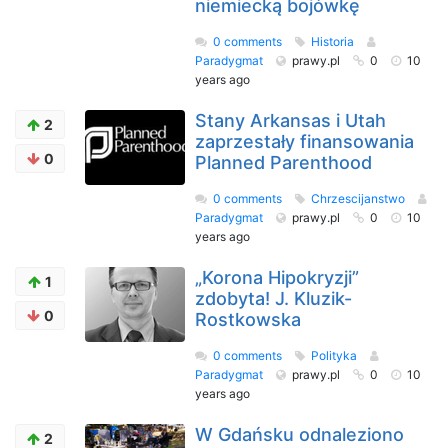
niemiecką bojówkę
0 comments
Historia
Paradygmat
prawy.pl
0
10
years ago
Stany Arkansas i Utah
2
zaprzestały finansowania
0
Planned Parenthood
0 comments
Chrzescijanstwo
Paradygmat
prawy.pl
0
10
years ago
„Korona Hipokryzji”
1
zdobyta! J. Kluzik-
0
Rostkowska
0 comments
Polityka
Paradygmat
prawy.pl
0
10
years ago
W Gdańsku odnaleziono
2