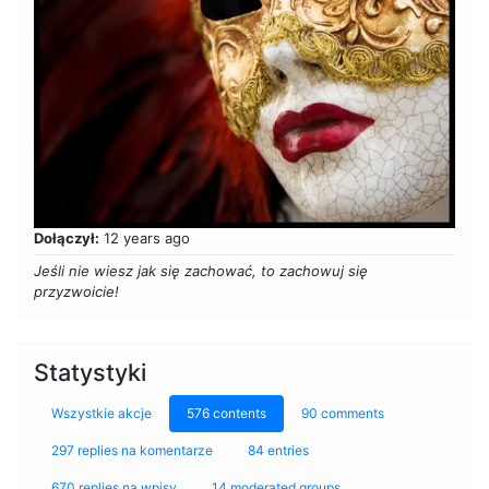
Dołączył:
12 years ago
Jeśli nie wiesz jak się zachować, to zachowuj się
przyzwoicie!
Statystyki
Wszystkie akcje
576 contents
90 comments
297 replies na komentarze
84 entries
670 replies na wpisy
14 moderated groups