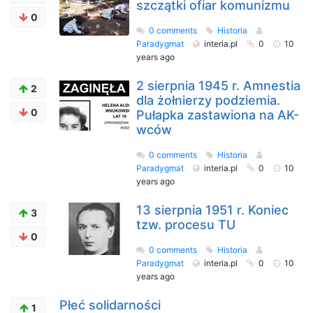
szczątki ofiar komunizmu
0
0 comments
Historia
Paradygmat
interia.pl
0
10
years ago
2 sierpnia 1945 r. Amnestia
2
dla żołnierzy podziemia.
0
Pułapka zastawiona na AK-
wców
0 comments
Historia
Paradygmat
interia.pl
0
10
years ago
13 sierpnia 1951 r. Koniec
3
tzw. procesu TU
0
0 comments
Historia
Paradygmat
interia.pl
0
10
years ago
Płeć solidarności
1