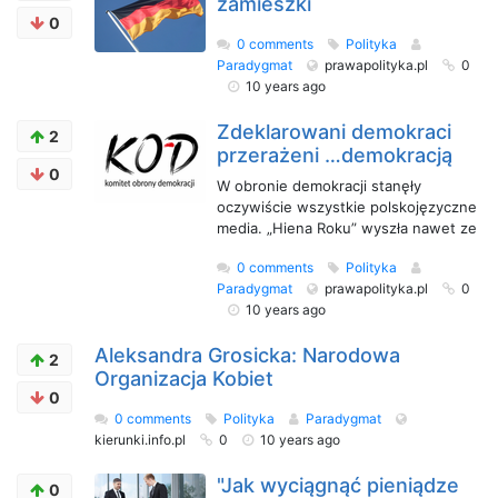
zamieszki
0
0 comments
Polityka
Paradygmat
prawapolityka.pl
0
10 years ago
Zdeklarowani demokraci
2
przerażeni …demokracją
0
W obronie demokracji stanęły
oczywiście wszystkie polskojęzyczne
media. „Hiena Roku” wyszła nawet ze
0 comments
Polityka
Paradygmat
prawapolityka.pl
0
10 years ago
Aleksandra Grosicka: Narodowa
2
Organizacja Kobiet
0
0 comments
Polityka
Paradygmat
kierunki.info.pl
0
10 years ago
"Jak wyciągnąć pieniądze
0