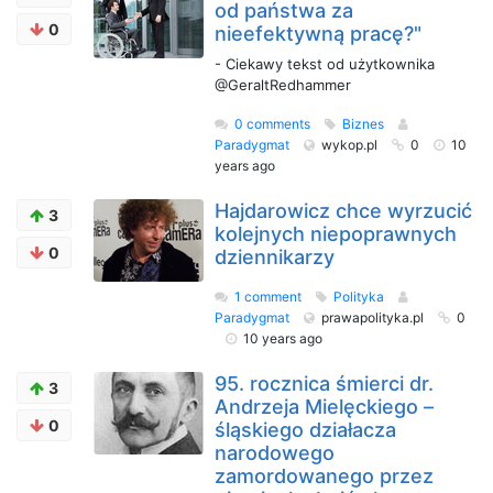
od państwa za
0
nieefektywną pracę?"
- Ciekawy tekst od użytkownika
@GeraltRedhammer
0 comments
Biznes
Paradygmat
wykop.pl
0
10
years ago
Hajdarowicz chce wyrzucić
3
kolejnych niepoprawnych
0
dziennikarzy
1 comment
Polityka
Paradygmat
prawapolityka.pl
0
10 years ago
95. rocznica śmierci dr.
3
Andrzeja Mielęckiego –
0
śląskiego działacza
narodowego
zamordowanego przez