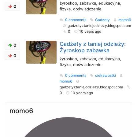
żyroskop, zabawka, edukacyjna,
0
fizyka, doświadczenie
0 comments
Gadzety
momo6
gadzetyztaniejodziezy.blogspot.com
0
10 years ago
Gadżety z taniej odzieży:
0
Żyroskop zabawka
0
żyroskop, zabawka, edukacyjna,
fizyka, doświadczenie
0 comments
ciekawostki
momo6
gadzetyztaniejodziezy.blogspot.com
0
10 years ago
momo6