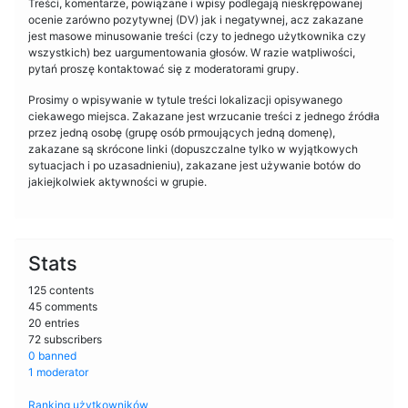
Treści, komentarze, powiązane i wpisy podlegają nieskrępowanej
ocenie zarówno pozytywnej (DV) jak i negatywnej, acz zakazane
jest masowe minusowanie treści (czy to jednego użytkownika czy
wszystkich) bez uargumentowania głosów. W razie watpliwości,
pytań proszę kontaktować się z moderatorami grupy.
Prosimy o wpisywanie w tytule treści lokalizacji opisywanego
ciekawego miejsca. Zakazane jest wrzucanie treści z jednego źródła
przez jedną osobę (grupę osób prmoujących jedną domenę),
zakazane są skrócone linki (dopuszczalne tylko w wyjątkowych
sytuacjach i po uzasadnieniu), zakazane jest używanie botów do
jakiejkolwiek aktywności w grupie.
Stats
125 contents
45 comments
20 entries
72 subscribers
0 banned
1 moderator
Ranking użytkowników