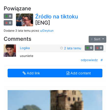
Powiązane
Źródło na tiktoku
0
[ENG]
0
Dodane
3 lata temu
przez
u/Deykun
Comments
Sort
Logika
0
0
2 lata temu
usuniete
odpowiedz
#
Add link
Add content