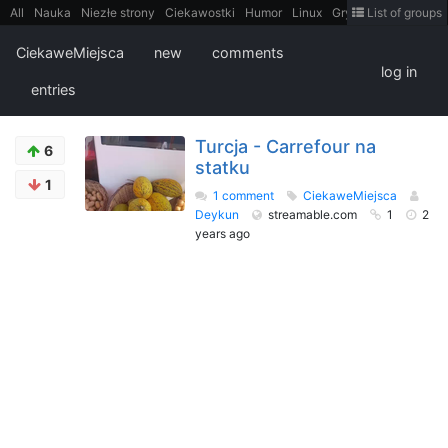
All
Nauka
Niezłe strony
Ciekawostki
Humor
Linux
Gry
Teh
List of groups
Strimoid
Programowanie
CiekaweMiejsca
Historia
LiveHack
Bezpieczeństwo
Książki
Sugestie
FotoHistoria
Truelolcontent
CiekaweMiejsca
new
comments
Matematyka
Polska
intern
EarthPorn
Fizyka
FilmyDokumentalne
log in
gify
Cytaty
Mapy
Film
Android
itt
Tradycyjne gry
entries
Turcja - Carrefour na
6
statku
1
1 comment
CiekaweMiejsca
Deykun
streamable.com
1
2
years ago