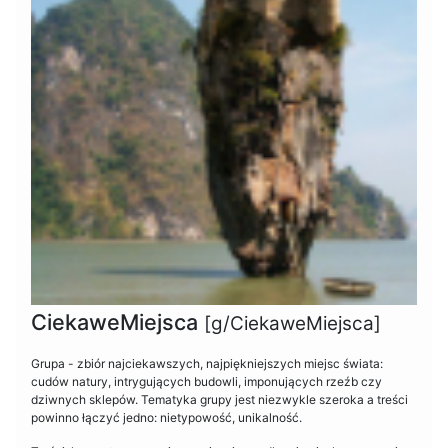
CiekaweMiejsca
[g/CiekaweMiejsca]
Grupa - zbiór najciekawszych, najpiękniejszych miejsc świata:
cudów natury, intrygujących budowli, imponujących rzeźb czy
dziwnych sklepów. Tematyka grupy jest niezwykle szeroka a treści
powinno łączyć jedno: nietypowość, unikalność.