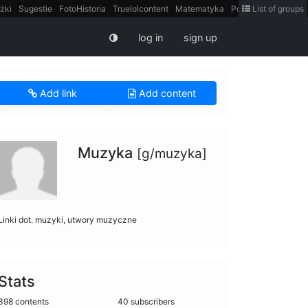
żki
Sugestie
FotoHistoria
Truelolcontent
Matematyka
Polska
List of groups
intern
log in
sign up
Add link
Add content
Muzyka
[g/muzyka]
Linki dot. muzyki, utwory muzyczne
Stats
398 contents
40 subscribers