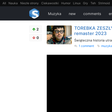
All
Nauka
Niezłe strony
Ciekawostki
Humor
Linux
Gry
Teh
Strimoid
EarthPorn
Fizyka
FilmyDokumentalne
gify
Cytaty
Mapy
Film
Android
Muzyka
new
comments
en
TOREBKA ZESZŁYC
2
remaster 2023
0
Świąteczna historia utra
1 comment
muzyk