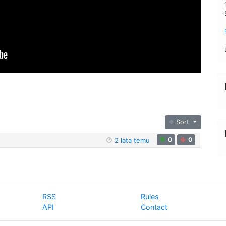
Sort
0
0
2 lata temu
RSS
Rules
API
Contact