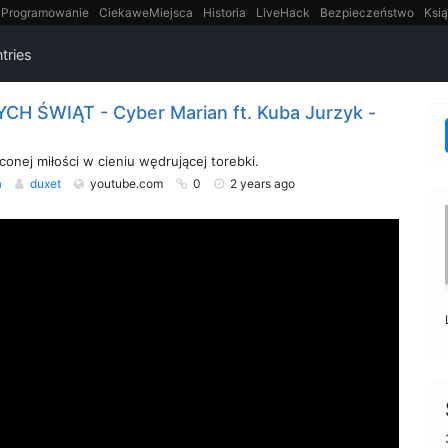
Programowanie
CiekaweMiejsca
Historia
LiveHack
Bezpieczeństwo
Ksią
itt
Tradycyjne gry
tries
H ŚWIĄT - Cyber Marian ft. Kuba Jurzyk -
conej miłości w cieniu wędrującej torebki.
a
duxet
youtube.com
0
2 years ago