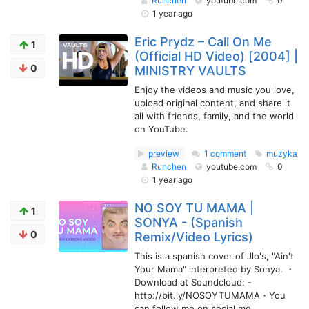
Runchen
youtube.com
0
1 year ago
Eric Prydz – Call On Me
1
(Official HD Video) [2004] |
0
MINISTRY VAULTS
Enjoy the videos and music you love,
upload original content, and share it
all with friends, family, and the world
on YouTube.
preview
1 comment
muzyka
Runchen
youtube.com
0
1 year ago
NO SOY TU MAMA |
1
SONYA - (Spanish
0
Remix/Video Lyrics)
This is a spanish cover of Jlo's, "Ain't
Your Mama" interpreted by Sonya. ・
Download at Soundcloud: -
http://bit.ly/NOSOYTUMAMA・You
can follow me on social me...