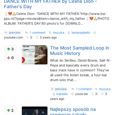
DANCE WITH MY FATHER by Celine Dion -
Father's Day
🕯️💔🙏Celine Dion: "DANCE WITH MY FATHER."http://www.ine-
pps.nl/?page=movies&item=dance_with_my_father🕯️💔🙏PHOTO
ALBUM: FATHER'S DAY:60 photo's for DOWNLO...
preview
1 comment
muzyka
tamaraabells
youtube.com
0
3 years ago
The Most Sampled Loop in
3
Music History
0
What do Skrillex, David Bowie, Salt-N-
Pepa and basically every drum and
bass track have in common? They've
all used the Amen break, a four-bar
drum solo that...
preview
1 comment
muzyka
kakabix
youtu.be
0
3
years ago
Najlepszy sposób na
2
promocję szkoły