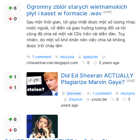
Ogromny zbiór starych wietnamskich
6
płyt i kaset w formacie .wav
[ENG]
0
Sau một thời gian, tôi góp nhặt được một số lượng nhạc
nước ngoài, cổ điển và giao hưởng tương đối và tôi
cũng đã chia sẻ một vài CDs trên vài diễn đàn. Tuy
nhiên, do một số khó khăn nên việc chia sẻ không
được trôi chảy lắm
1 comment
muzyka
ajdajzler
chiasenhacviet.blogspot.com
0
3 years ago
Did Ed Sheeran ACTUALLY
1
Plagiarize Marvin Gaye?
[ENG]
1
preview
1 comment
muzyka
Deykun
youtu.be
0
3
years ago
6
0