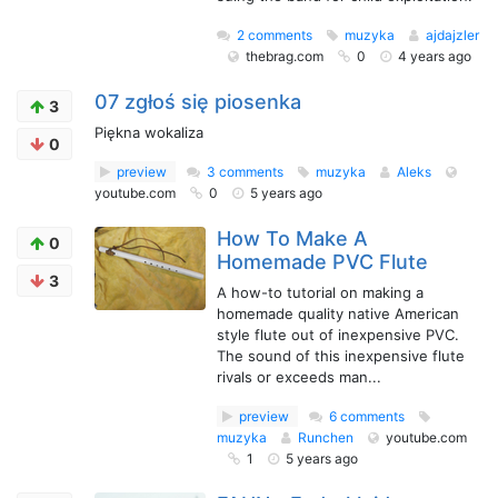
2 comments
muzyka
ajdajzler
thebrag.com
0
4 years ago
07 zgłoś się piosenka
3
Piękna wokaliza
0
preview
3 comments
muzyka
Aleks
youtube.com
0
5 years ago
How To Make A
0
Homemade PVC Flute
3
A how-to tutorial on making a
homemade quality native American
style flute out of inexpensive PVC.
The sound of this inexpensive flute
rivals or exceeds man...
preview
6 comments
muzyka
Runchen
youtube.com
1
5 years ago