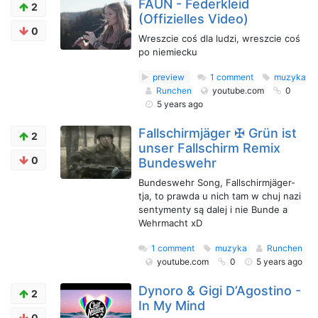
FAUN - Federkleid
2
(Offizielles Video)
0
Wreszcie coś dla ludzi, wreszcie coś
po niemiecku
preview
1 comment
muzyka
Runchen
youtube.com
0
5 years ago
Fallschirmjäger ✠ Grün ist
2
unser Fallschirm Remix
0
Bundeswehr
Bundeswehr Song, Fallschirmjäger-
tja, to prawda u nich tam w chuj nazi
sentymenty są dalej i nie Bunde a
Wehrmacht xD
1 comment
muzyka
Runchen
youtube.com
0
5 years ago
Dynoro & Gigi D’Agostino -
2
In My Mind
0