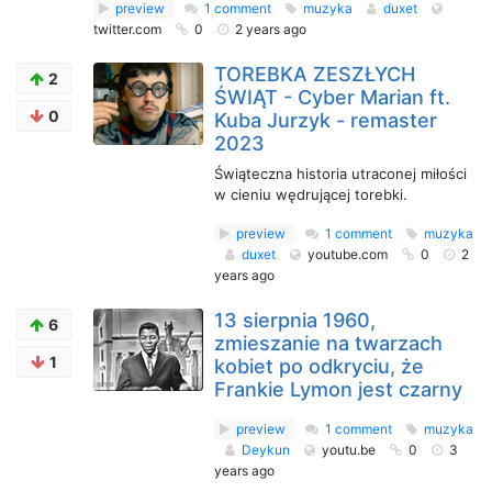
preview
1 comment
muzyka
duxet
twitter.com
0
2 years ago
TOREBKA ZESZŁYCH
2
ŚWIĄT - Cyber Marian ft.
0
Kuba Jurzyk - remaster
2023
Świąteczna historia utraconej miłości
w cieniu wędrującej torebki.
preview
1 comment
muzyka
duxet
youtube.com
0
2
years ago
13 sierpnia 1960,
6
zmieszanie na twarzach
1
kobiet po odkryciu, że
Frankie Lymon jest czarny
preview
1 comment
muzyka
Deykun
youtu.be
0
3
years ago