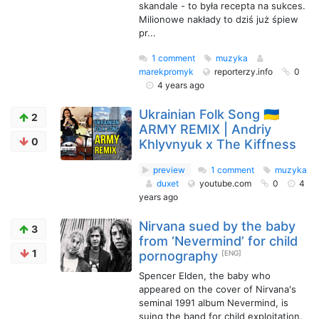
skandale - to była recepta na sukces.
Milionowe nakłady to dziś już śpiew
pr...
1 comment
muzyka
marekpromyk
reporterzy.info
0
4 years ago
Ukrainian Folk Song 🇺🇦
2
ARMY REMIX | Andriy
0
Khlyvnyuk x The Kiffness
preview
1 comment
muzyka
duxet
youtube.com
0
4
years ago
Nirvana sued by the baby
3
from ‘Nevermind’ for child
1
pornography
[ENG]
Spencer Elden, the baby who
appeared on the cover of Nirvana's
seminal 1991 album Nevermind, is
suing the band for child exploitation.