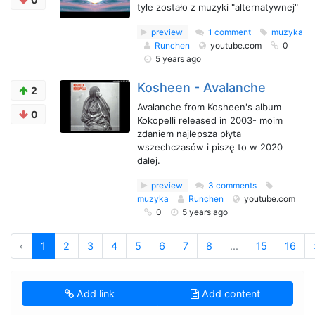
tyle zostało z muzyki "alternatywnej"
preview
1 comment
muzyka
Runchen
youtube.com
0
5 years ago
Kosheen - Avalanche
2
Avalanche from Kosheen's album
0
Kokopelli released in 2003- moim
zdaniem najlepsza płyta
wszechczasów i piszę to w 2020
dalej.
preview
3 comments
muzyka
Runchen
youtube.com
0
5 years ago
‹
1
2
3
4
5
6
7
8
...
15
16
Add link
Add content