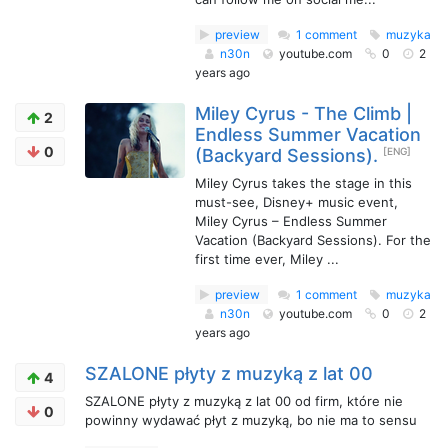
preview
1 comment
muzyka
n30n
youtube.com
0
2
years ago
Miley Cyrus - The Climb |
2
Endless Summer Vacation
0
(Backyard Sessions).
[ENG]
Miley Cyrus takes the stage in this
must-see, Disney+ music event,
Miley Cyrus – Endless Summer
Vacation (Backyard Sessions). For the
first time ever, Miley ...
preview
1 comment
muzyka
n30n
youtube.com
0
2
years ago
SZALONE płyty z muzyką z lat 00
4
SZALONE płyty z muzyką z lat 00 od firm, które nie
0
powinny wydawać płyt z muzyką, bo nie ma to sensu