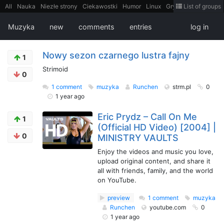
All
Nauka
Niezłe strony
Ciekawostki
Humor
Linux
Gry
Teh
List of groups
Strimoid
Programowanie
CiekaweMiejsca
Historia
LiveHack
Bezpieczeństwo
Książki
Sugestie
FotoHistoria
Truelolcontent
Muzyka
new
comments
entries
log in
Matematyka
Polska
intern
EarthPorn
Fizyka
FilmyDokumentalne
gify
Cytaty
Mapy
Film
Android
itt
Tradycyjne gry
Nowy sezon czarnego lustra fajny
1
Strimoid
0
1 comment
muzyka
Runchen
strm.pl
0
1 year ago
Eric Prydz – Call On Me
1
(Official HD Video) [2004] |
0
MINISTRY VAULTS
Enjoy the videos and music you love,
upload original content, and share it
all with friends, family, and the world
on YouTube.
preview
1 comment
muzyka
Runchen
youtube.com
0
1 year ago