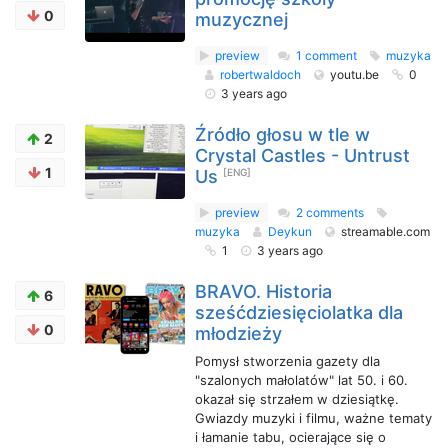
0
muzycznej
preview
1 comment
muzyka
robertwaldoch
youtu.be
0
3 years ago
Źródło głosu w tle w
2
Crystal Castles - Untrust
1
Us
[ENG]
preview
2 comments
muzyka
Deykun
streamable.com
1
3 years ago
BRAVO. Historia
6
sześćdziesięciolatka dla
0
młodzieży
Pomysł stworzenia gazety dla
"szalonych małolatów" lat 50. i 60.
okazał się strzałem w dziesiątkę.
Gwiazdy muzyki i filmu, ważne tematy
i łamanie tabu, ocierające się o