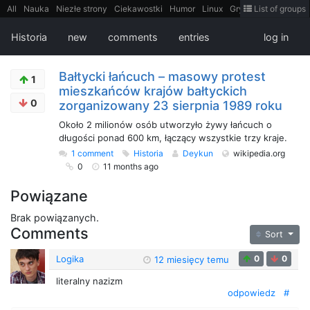
All
Nauka
Niezłe strony
Ciekawostki
Humor
Linux
Gry
Teh
List of groups
Strimoid
Programowanie
CiekaweMiejsca
Historia
LiveHack
Bezpieczeństwo
Książki
Sugestie
FotoHistoria
Truelolcontent
Historia
new
comments
entries
log in
Matematyka
Polska
intern
EarthPorn
Fizyka
FilmyDokumentalne
gify
Cytaty
Mapy
Film
Android
itt
Tradycyjne gry
Bałtycki łańcuch – masowy protest
1
mieszkańców krajów bałtyckich
0
zorganizowany 23 sierpnia 1989 roku
Około 2 milionów osób utworzyło żywy łańcuch o
długości ponad 600 km, łączący wszystkie trzy kraje.
1 comment
Historia
Deykun
wikipedia.org
0
11 months ago
Powiązane
Brak powiązanych.
Comments
Sort
Logika
0
0
12 miesięcy temu
literalny nazizm
odpowiedz
#