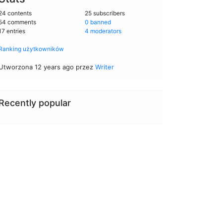
24 contents
25 subscribers
54 comments
0 banned
17 entries
4 moderators
Ranking użytkowników
Utworzona 12 years ago przez
Writer
Recently popular