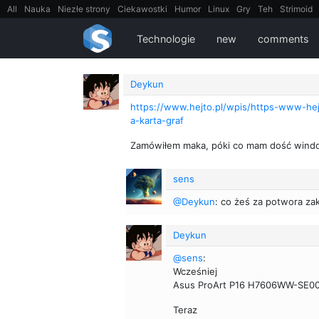
All
Nauka
Niezłe strony
Ciekawostki
Humor
Linux
Gry
Teh
Strimoid
EarthPorn
Fizyka
FilmyDokumentalne
gify
Cytaty
Mapy
Film
Android
Technologie
new
comments
Deykun
https://www.hejto.pl/wpis/https-www-he
a-karta-graf
Zamówiłem maka, póki co mam dość win
sens
@Deykun
: co żeś za potwora zak
Deykun
@sens
:
Wcześniej
Asus ProArt P16 H7606WW-SE00
Teraz