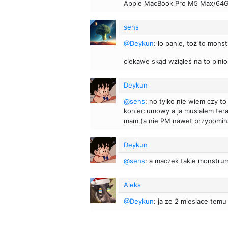
Apple MacBook Pro M5 Max/64
sens
@Deykun
: ło panie, toż to mons
ciekawe skąd wziąłeś na to pinion
Deykun
@sens
: no tylko nie wiem czy t
koniec umowy a ja musiałem tera
mam (a nie PM nawet przypomina
Deykun
@sens
: a maczek takie monstrum
Aleks
@Deykun
: ja ze 2 miesiace tem