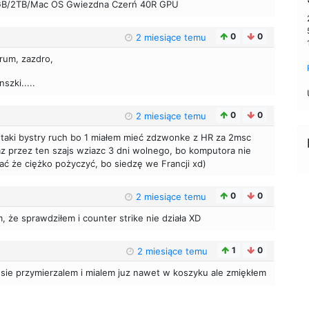
GB/2TB/Mac OS Gwiezdna Czerń 40R GPU
0
0
2 miesiące temu
trum, zazdro,
szki.....
0
0
2 miesiące temu
o taki bystry ruch bo 1 miałem mieć zdzwonke z HR za 2msc
z przez ten szajs wziazc 3 dni wolnego, bo komputora nie
ć że ciężko pożyczyć, bo siedzę we Francji xd)
0
0
2 miesiące temu
, że sprawdziłem i counter strike nie działa XD
1
0
2 miesiące temu
u sie przymierzalem i mialem juz nawet w koszyku ale zmiękłem