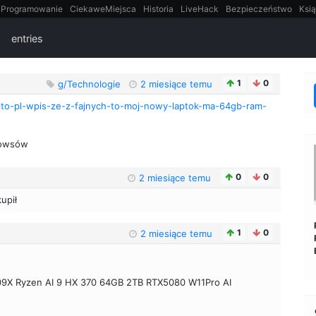
Programowanie
CiekaweMiejsca
Historia
LiveHack
Bezpieczeństwo
Ksią
itt
Tradycyjne gry
entries
1
0
g/Technologie
2 miesiące temu
jto-pl-wpis-ze-z-fajnych-to-moj-nowy-laptok-ma-64gb-ram-
dowsów
0
0
2 miesiące temu
upił
1
0
2 miesiące temu
9X Ryzen AI 9 HX 370 64GB 2TB RTX5080 W11Pro AI