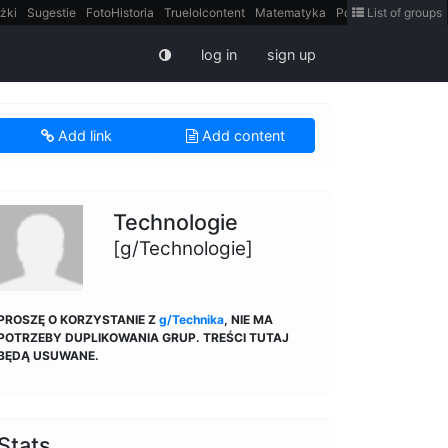
żki
Sugestie
FotoHistoria
Truelolcontent
Matematyka
Polska
List of groups
intern
log in
sign up
Add link
Add content
Technologie
[g/Technologie]
PROSZĘ O KORZYSTANIE Z
g/Technika
, NIE MA
POTRZEBY DUPLIKOWANIA GRUP. TREŚCI TUTAJ
BĘDĄ USUWANE.
Stats