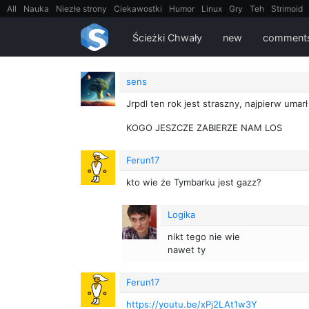
All
Nauka
Niezłe strony
Ciekawostki
Humor
Linux
Gry
Teh
Strimoid
EarthPorn
Fizyka
FilmyDokumentalne
gify
Cytaty
Mapy
Film
Android
Ścieżki Chwały
new
comment
sens
Jrpdl ten rok jest straszny, najpierw umarł
KOGO JESZCZE ZABIERZE NAM LOS
Ferun17
kto wie że Tymbarku jest gazz?
Logika
nikt tego nie wie
nawet ty
Ferun17
https://youtu.be/xPj2LAt1w3Y