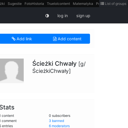
żki
Sugestie
FotoHistoria
Truelolcontent
Matematyka
Polska
List of groups
intern
log in
sign up
Add link
Add content
Ścieżki Chwały
[g/
ŚcieżkiChwały]
Stats
1 content
0 subscribers
1 comment
3 banned
5 entries
6 moderators