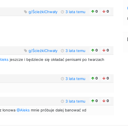
0
0
g/ŚcieżkiChwały
3 lata temu
0
0
g/ŚcieżkiChwały
3 lata temu
leks
jeszcze i będziecie się okładać penisami po twarzach
0
0
3 lata temu
0
0
3 lata temu
esz łonowa
@Aleks
mnie próbuje dalej banować xd