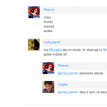
Pherun
rolex
brolex
orendż
wołek
zryty_beret
hej
@Logika
dej mi moda, to zbanuję tu
@A
gdzie indziej xD
Pherun
@zryty_beret
: pierwsze słysze
Logika
@zryty_beret
: diluj z tym, ta w