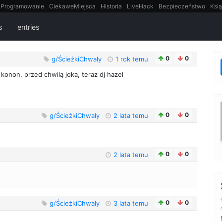
Programowanie
CiekaweMiejsca
Historia
LiveHack
Bezpieczeństwo
Ksią
itt
Tradycyjne gry
s
entries
0
0
g/ŚcieżkiChwały
1 rok temu
 konon, przed chwilą joka, teraz dj hazel
0
0
g/ŚcieżkiChwały
2 lata temu
0
0
2 lata temu
0
0
g/ŚcieżkiChwały
3 lata temu