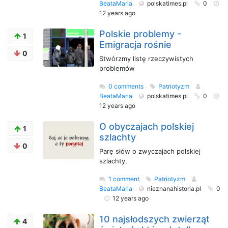
BeataMaria
polskatimes.pl
0
12 years ago
Polskie problemy -
1
Emigracja rośnie
0
Stwórzmy listę rzeczywistych
problemów
0 comments
Patriotyzm
BeataMaria
polskatimes.pl
0
12 years ago
O obyczajach polskiej
1
szlachty
0
Parę słów o zwyczajach polskiej
szlachty.
1 comment
Patriotyzm
BeataMaria
nieznanahistoria.pl
0
12 years ago
10 najsłodszych zwierząt
4