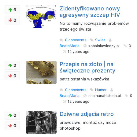
Zidentyfikowano nowy
6
agresywny szczep HIV
0
No to mamy rozwiązanie problemów
trzeciego świata
0 comments
Swiat
BeataMaria
kopalniawiedzy.pl
0
12 years ago
Przepis na złoto | na
2
świąteczne prezenty
0
patrz ostatnia wskazówka
0 comments
Humor
BeataMaria
nieznanahistoria.pl
0
12 years ago
Dziwne zdjęcia retro
0
prawdziwe, montaż czy może
0
photoshop