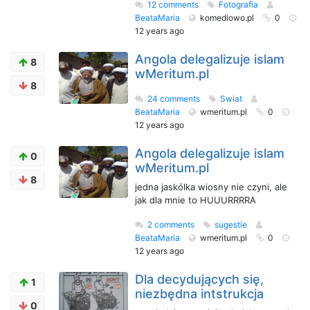
12 comments
Fotografia
BeataMaria
komediowo.pl
0
12 years ago
Angola delegalizuje islam
8
wMeritum.pl
8
24 comments
Swiat
BeataMaria
wmeritum.pl
0
12 years ago
Angola delegalizuje islam
0
wMeritum.pl
8
jedna jaskólka wiosny nie czyni, ale
jak dla mnie to HUUURRRRA
2 comments
sugestie
BeataMaria
wmeritum.pl
0
12 years ago
Dla decydujących się,
1
niezbędna intstrukcja
0