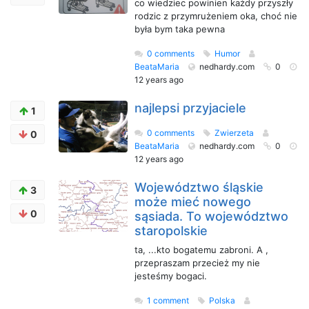
co wiedziec powinien każdy przyszły
rodzic z przymrużeniem oka, choć nie
była bym taka pewna
0 comments
Humor
BeataMaria
nedhardy.com
0
12 years ago
najlepsi przyjaciele
1
0 comments
Zwierzeta
0
BeataMaria
nedhardy.com
0
12 years ago
Województwo śląskie
3
może mieć nowego
0
sąsiada. To województwo
staropolskie
ta, ...kto bogatemu zabroni. A ,
przepraszam przecież my nie
jesteśmy bogaci.
1 comment
Polska