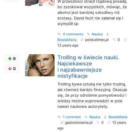
W przeszłości stracił rządową posadę,
bo zszokował wszystkich, mówiąc, że
alkohol jest bardziej szkodliwy niż
ecstasy. David Nutt nie załamał się i
wymyślił sp
4 comments
Nauka
BeataMaria
polskatimes.pl
0
12 years ago
Trolling w świecie nauki.
9
Najciekawsze
0
i najzabawniejsze
mistyfikacje
Trolling bywa sztuką nie tylko trudną,
ale również bardzo finezyjną. Okazuje
się, że przy odrobinie pomysłowości i
wiedzy można wyprowadzić w pole
nawet naukowe autorytety.
1 comment
Nauka
BeataMaria
gadzetomania.pl
0
12 years
ago