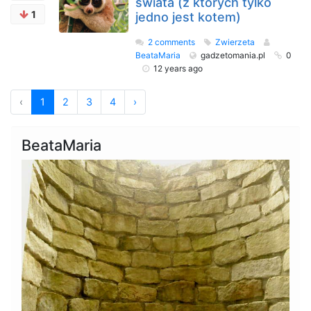
świata (z których tylko
1
jedno jest kotem)
2 comments
Zwierzeta
BeataMaria
gadzetomania.pl
0
12 years ago
‹
1
2
3
4
›
BeataMaria