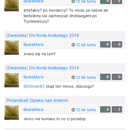
BeataMaria
0
5
12 lat temu
artefakty? po mordercy? To moze za naście lat
bedziemy sie zachwycać drobiazgami po
Trynkiewiczu?
[
Zwierzeta
]
Dni Konia Arabsiego 2014
BeataMaria
0
0
12 lat temu
znasz się na tym?
[
Zwierzeta
]
Dni Konia Arabsiego 2014
BeataMaria
0
0
12 lat temu
@Gitman87
, skąd ten minus, dlaczego?
[
Polandball
]
Opieka nad dziećmi
BeataMaria
0
2
12 lat temu
skoro nie kumasz to co ci poradzę