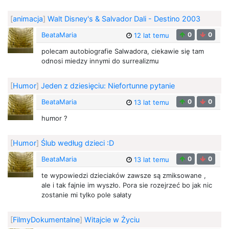
[
animacja
]
Walt Disney's & Salvador Dali - Destino 2003
BeataMaria
0
0
12 lat temu
polecam autobiografie Salwadora, ciekawie się tam
odnosi miedzy innymi do surrealizmu
[
Humor
]
Jeden z dziesięciu: Niefortunne pytanie
BeataMaria
0
0
13 lat temu
humor ?
[
Humor
]
Ślub według dzieci :D
BeataMaria
0
0
13 lat temu
te wypowiedzi dzieciaków zawsze są zmiksowane ,
ale i tak fajnie im wyszło. Pora sie rozejrzeć bo jak nic
zostanie mi tylko pole sałaty
[
FilmyDokumentalne
]
Witajcie w Życiu