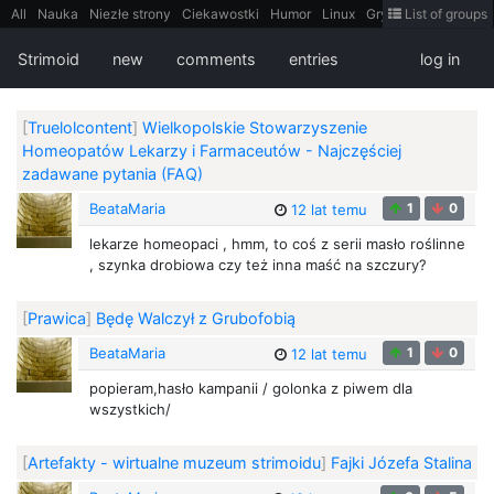
All
Nauka
Niezłe strony
Ciekawostki
Humor
Linux
Gry
Teh
List of groups
Strimoid
Programowanie
CiekaweMiejsca
Historia
LiveHack
Bezpieczeństwo
Książki
Sugestie
FotoHistoria
Truelolcontent
Strimoid
new
comments
entries
log in
Matematyka
Polska
intern
EarthPorn
Fizyka
FilmyDokumentalne
gify
Cytaty
Mapy
Film
Android
itt
Tradycyjne gry
[
Truelolcontent
]
Wielkopolskie Stowarzyszenie
Homeopatów Lekarzy i Farmaceutów - Najczęściej
zadawane pytania (FAQ)
BeataMaria
1
0
12 lat temu
lekarze homeopaci , hmm, to coś z serii masło roślinne
, szynka drobiowa czy też inna maść na szczury?
[
Prawica
]
Będę Walczył z Grubofobią
BeataMaria
1
0
12 lat temu
popieram,hasło kampanii / golonka z piwem dla
wszystkich/
[
Artefakty - wirtualne muzeum strimoidu
]
Fajki Józefa Stalina