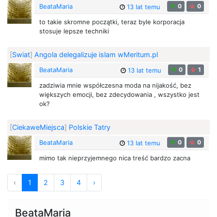
BeataMaria
0
0
13 lat temu
to takie skromne początki, teraz byle korporacja
stosuje lepsze techniki
[
Swiat
]
Angola delegalizuje islam wMeritum.pl
BeataMaria
0
1
13 lat temu
zadziwia mnie współczesna moda na nijakość, bez
większych emocji, bez zdecydowania , wszystko jest
ok?
[
CiekaweMiejsca
]
Polskie Tatry
BeataMaria
0
0
13 lat temu
mimo tak nieprzyjemnego nica treść bardzo zacna
‹
1
2
3
4
›
BeataMaria