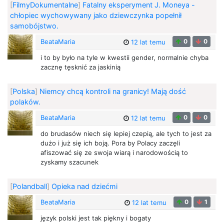
[
FilmyDokumentalne
]
Fatalny eksperyment J. Moneya -
chłopiec wychowywany jako dziewczynka popełnił
samobójstwo.
BeataMaria
0
0
12 lat temu
i to by było na tyle w kwestii gender, normalnie chyba
zacznę tęsknić za jaskinią
[
Polska
]
Niemcy chcą kontroli na granicy! Mają dość
polaków.
BeataMaria
0
0
12 lat temu
do brudasów niech się lepiej czepią, ale tych to jest za
dużo i już się ich boją. Pora by Polacy zaczęli
afiszować się ze swoja wiarą i narodowością to
zyskamy szacunek
[
Polandball
]
Opieka nad dziećmi
BeataMaria
0
1
12 lat temu
język polski jest tak piękny i bogaty