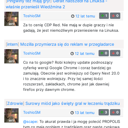
[
Pingwiny też mają gry!
]
Geralt nadszedł na Linuksa -
właśnie przenieśli Wiedźmina 2
ToshioSM
1
0
12 lat temu
Za to cenię CDP Red. Nie mają w dupie graczy i nie
gadają, że jest niemożliwym przeniesienie na Linuksa.
[
intern
]
Mozilla przymierza się do reklam w przegladarce
ToshioSM
0
0
12 lat temu
Co na to google? Robi kolejny update podnoszący
cyferkę wersji Google Chrome i coraz bardziej go
zamulają. Obecnie jest wolniejszy od Opery Next 20.0
i to znacznie wolniejszy. Przy tej samej ilości
rozszerzeń, zakładkach, chrome jest jak dawniej
firefox przy dawnym chrome.
[
Zdrowie
]
Surowy miód jako święty gral w leczeniu trądziku
ToshioSM
3
0
13 lat temu
@scape
: To akurat prawda i ja mogę polecić PROPOLIS
tym co mają problem z trądzikiem oraz pastę cynkową,