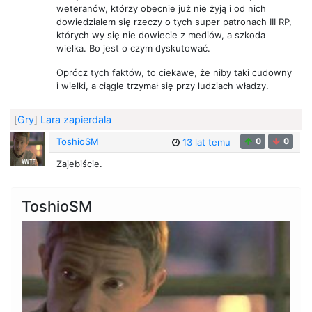
weteranów, którzy obecnie już nie żyją i od nich
dowiedziałem się rzeczy o tych super patronach III RP,
których wy się nie dowiecie z mediów, a szkoda
wielka. Bo jest o czym dyskutować.
Oprócz tych faktów, to ciekawe, że niby taki cudowny
i wielki, a ciągle trzymał się przy ludziach władzy.
[
Gry
]
Lara zapierdala
ToshioSM
0
0
13 lat temu
Zajebiście.
ToshioSM