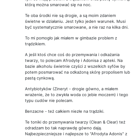
którą można smarować się na noc.
Te oba środki nie są drogie, a są moim zdaniem
świetne w działaniu. Jest tylko jeden warunek. Musi
być systematycznie smarowane, a nie raz na kilka dni.
To mi pomogło jak miałem w gimbazie problem z
trądzikiem.
A jeśli ktoś chce coś do przemywania i odkażania
twarzy, to polecam Afrodytę i Adonisa z apteki. Na
bazie alkoholu świetnie czyści z wszelkich syfów by
potem posmarować na odkażoną skórę propolisem lub
pastą cynkową.
Antybiotyków (Zineryt - drogie gówno, a miałem
wrażenie, że to zwykła woda co jebie moczem) i tego
typu cudów nie polecam.
Benzacne - też całkiem niezłe na trądziki.
Te toniki do przemywania twarzy (Clean & Clear) też
odradzam bo tak naprawdę gówno dają.
Najbezpieczniejsze i najlepsze to "Afrodyta Adonis" z