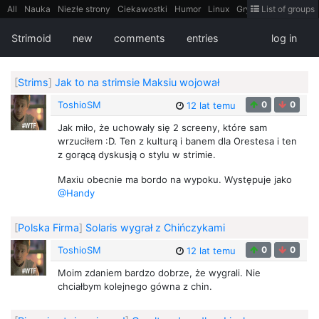
All
Nauka
Niezłe strony
Ciekawostki
Humor
Linux
Gry
Teh
List of groups
Strimoid
Programowanie
CiekaweMiejsca
Historia
LiveHack
Bezpieczeństwo
Książki
Sugestie
FotoHistoria
Truelolcontent
Strimoid
new
comments
entries
log in
Matematyka
Polska
intern
EarthPorn
Fizyka
FilmyDokumentalne
gify
Cytaty
Mapy
Film
Android
itt
Tradycyjne gry
[
Strims
]
Jak to na strimsie Maksiu wojował
ToshioSM
0
0
12 lat temu
Jak miło, że uchowały się 2 screeny, które sam
wrzuciłem :D. Ten z kulturą i banem dla Orestesa i ten
z gorącą dyskusją o stylu w strimie.
Maxiu obecnie ma bordo na wypoku. Występuje jako
@Handy
[
Polska Firma
]
Solaris wygrał z Chińczykami
ToshioSM
0
0
12 lat temu
Moim zdaniem bardzo dobrze, że wygrali. Nie
chciałbym kolejnego gówna z chin.