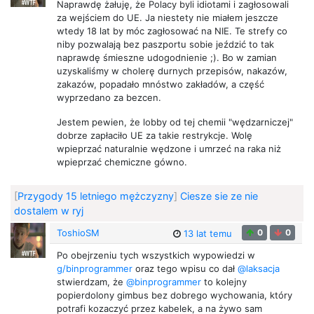
Naprawdę żałuję, że Polacy byli idiotami i zagłosowali
za wejściem do UE. Ja niestety nie miałem jeszcze
wtedy 18 lat by móc zagłosować na NIE. Te strefy co
niby pozwalają bez paszportu sobie jeździć to tak
naprawdę śmieszne udogodnienie ;). Bo w zamian
uzyskaliśmy w cholerę durnych przepisów, nakazów,
zakazów, popadało mnóstwo zakładów, a część
wyprzedano za bezcen.
Jestem pewien, że lobby od tej chemii "wędzarniczej"
dobrze zapłaciło UE za takie restrykcje. Wolę
wpieprzać naturalnie wędzone i umrzeć na raka niż
wpieprzać chemiczne gówno.
[
Przygody 15 letniego mężczyzny
]
Ciesze sie ze nie
dostalem w ryj
ToshioSM
0
0
13 lat temu
Po obejrzeniu tych wszystkich wypowiedzi w
g/binprogrammer
oraz tego wpisu co dał
@laksacja
stwierdzam, że
@binprogrammer
to kolejny
popierdolony gimbus bez dobrego wychowania, który
potrafi kozaczyć przez kabelek, a na żywo sam