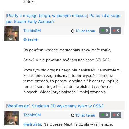
apteki.
[
Posty z mojego bloga, w jednym miejscu
]
Po co i dla kogo
jest Steam Early Access?
ToshioSM
0
0
13 lat temu
@Jasiek
Bo powiem wprost: momentami szlak mnie trafia,
Szlak? A nie powinno być tam napisane SZLAG?
Poza tym nic oryginalnego nie napisałeś. Zauważyłem,
że jak jeden zagraniczny jutuber wypuści filmik na
temat czegoś, to potem "oryginalni" blogerzy kopiują
temat i sens tego filmiku do swoich artykułów na
blogach. Więcej oryginalności i mniej zżynania.
[
WebDesign
]
Sześcian 3D wykonany tylko w CSS3
ToshioSM
0
0
13 lat temu
@altruista
: Na Operze Next 19 działa wyśmienicie.