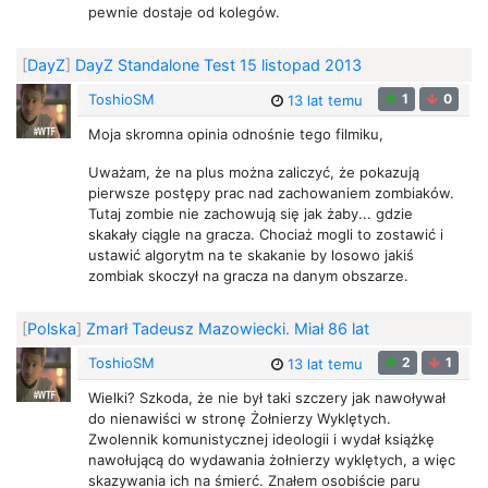
pewnie dostaje od kolegów.
[
DayZ
]
DayZ Standalone Test 15 listopad 2013
ToshioSM
1
0
13 lat temu
Moja skromna opinia odnośnie tego filmiku,
Uważam, że na plus można zaliczyć, że pokazują
pierwsze postępy prac nad zachowaniem zombiaków.
Tutaj zombie nie zachowują się jak żaby... gdzie
skakały ciągle na gracza. Chociaż mogli to zostawić i
ustawić algorytm na te skakanie by losowo jakiś
zombiak skoczył na gracza na danym obszarze.
[
Polska
]
Zmarł Tadeusz Mazowiecki. Miał 86 lat
ToshioSM
2
1
13 lat temu
Wielki? Szkoda, że nie był taki szczery jak nawoływał
do nienawiści w stronę Żołnierzy Wyklętych.
Zwolennik komunistycznej ideologii i wydał książkę
nawołującą do wydawania żołnierzy wyklętych, a więc
skazywania ich na śmierć. Znałem osobiście paru