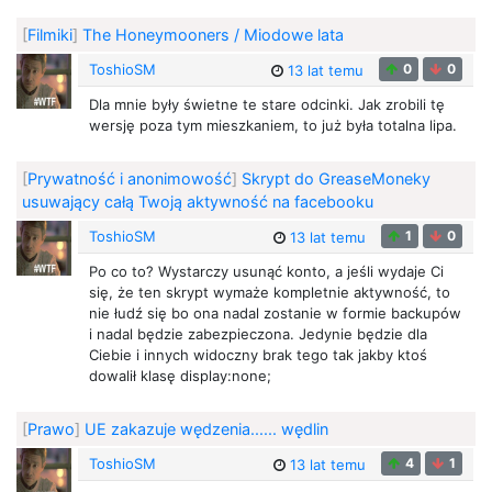
[
Filmiki
]
The Honeymooners / Miodowe lata
ToshioSM
0
0
13 lat temu
Dla mnie były świetne te stare odcinki. Jak zrobili tę
wersję poza tym mieszkaniem, to już była totalna lipa.
[
Prywatność i anonimowość
]
Skrypt do GreaseMoneky
usuwający całą Twoją aktywność na facebooku
ToshioSM
1
0
13 lat temu
Po co to? Wystarczy usunąć konto, a jeśli wydaje Ci
się, że ten skrypt wymaże kompletnie aktywność, to
nie łudź się bo ona nadal zostanie w formie backupów
i nadal będzie zabezpieczona. Jedynie będzie dla
Ciebie i innych widoczny brak tego tak jakby ktoś
dowalił klasę display:none;
[
Prawo
]
UE zakazuje wędzenia...... wędlin
ToshioSM
4
1
13 lat temu