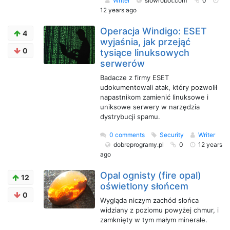
Writer
slowrobot.com
0
12 years ago
Operacja Windigo: ESET
4
wyjaśnia, jak przejąć
0
tysiące linuksowych
serwerów
Badacze z firmy ESET
udokumentowali atak, który pozwolił
napastnikom zamienić linuksowe i
uniksowe serwery w narzędzia
dystrybucji spamu.
0 comments
Security
Writer
dobreprogramy.pl
0
12 years
ago
Opal ognisty (fire opal)
12
oświetlony słońcem
0
Wygląda niczym zachód słońca
widziany z poziomu powyżej chmur, i
zamknięty w tym małym minerale.