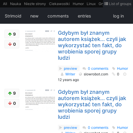
All
Nauka
Niezłe strony
Ciekawostki
Humor
Linux
Gry
Teh
List of groups
Strimoid
Programowanie
CiekaweMiejsca
Historia
LiveHack
Bezpieczeństwo
Książki
Sugestie
FotoHistoria
Truelolcontent
Strimoid
new
comments
entries
log in
Matematyka
Polska
intern
EarthPorn
Fizyka
FilmyDokumentalne
gify
Cytaty
Mapy
Film
Android
itt
Tradycyjne gry
Gdybym był znanym
9
autorem książek... czyli jak
0
wykorzystać ten fakt, do
wrobienia sporej grupy
ludzi
preview
0 comments
Humor
Writer
slowrobot.com
0
12 years ago
Gdybym był znanym
9
autorem książek... czyli jak
0
wykorzystać ten fakt, do
wrobienia sporej grupy
ludzi
preview
0 comments
Humor