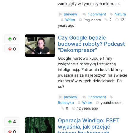
zamknięty w tym małym minerale.
preview
1 comment
Natura
Writer
imgur.com
2
12
years ago
Czy Google będzie
0
budować roboty? Podcast
0
"Dekompresor"
Google hurtowo kupuje firmy
związane z robotyką i sztuczną
inteligencją. Zatrudnia ludzi, którzy
uważani są za najlepszych na świecie
ekspertów w tych dziedzinach. Po
co?
preview
1 comment
Robotyka
Writer
youtube.com
0
12 years ago
Operacja Windigo: ESET
4
wyjaśnia, jak przejąć
0
tysiące linuksowych