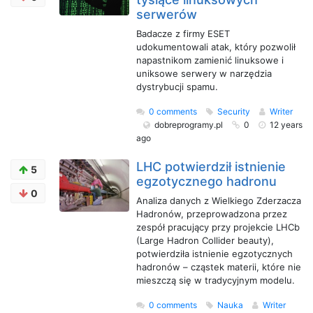
serwerów
Badacze z firmy ESET
udokumentowali atak, który pozwolił
napastnikom zamienić linuksowe i
uniksowe serwery w narzędzia
dystrybucji spamu.
0 comments
Security
Writer
dobreprogramy.pl
0
12 years
ago
LHC potwierdził istnienie
5
egzotycznego hadronu
0
Analiza danych z Wielkiego Zderzacza
Hadronów, przeprowadzona przez
zespół pracujący przy projekcie LHCb
(Large Hadron Collider beauty),
potwierdziła istnienie egzotycznych
hadronów – cząstek materii, które nie
mieszczą się w tradycyjnym modelu.
0 comments
Nauka
Writer