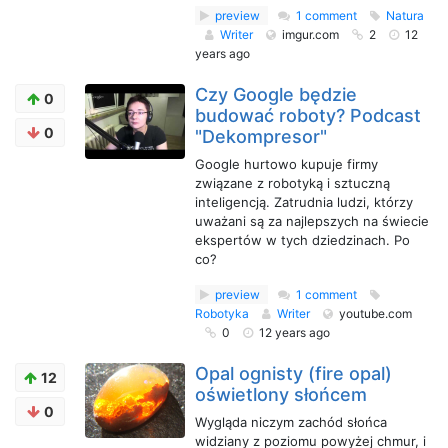
preview
1 comment
Natura
Writer
imgur.com
2
12
years ago
Czy Google będzie
0
budować roboty? Podcast
0
"Dekompresor"
Google hurtowo kupuje firmy
związane z robotyką i sztuczną
inteligencją. Zatrudnia ludzi, którzy
uważani są za najlepszych na świecie
ekspertów w tych dziedzinach. Po
co?
preview
1 comment
Robotyka
Writer
youtube.com
0
12 years ago
Opal ognisty (fire opal)
12
oświetlony słońcem
0
Wygląda niczym zachód słońca
widziany z poziomu powyżej chmur, i