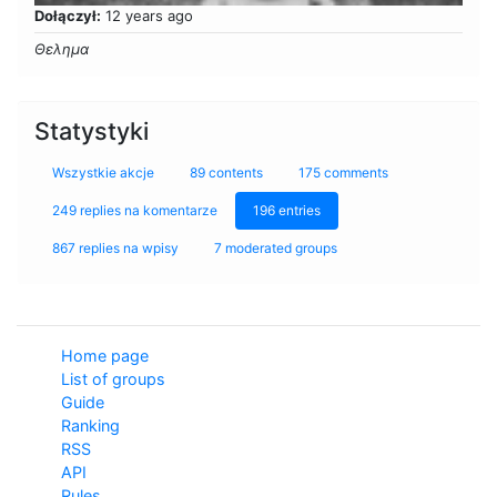
Dołączył:
12 years ago
Θελημα
Statystyki
Wszystkie akcje
89 contents
175 comments
249 replies na komentarze
196 entries
867 replies na wpisy
7 moderated groups
Home page
List of groups
Guide
Ranking
RSS
API
Rules