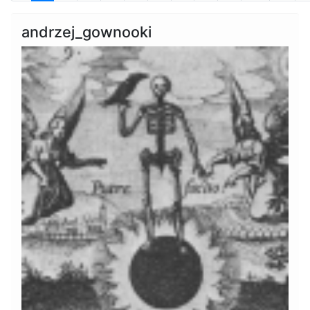
andrzej_gownooki