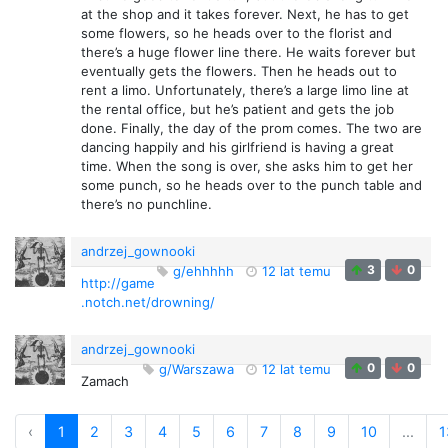
at the shop and it takes forever. Next, he has to get
some flowers, so he heads over to the florist and
there’s a huge flower line there. He waits forever but
eventually gets the flowers. Then he heads out to
rent a limo. Unfortunately, there’s a large limo line at
the rental office, but he’s patient and gets the job
done. Finally, the day of the prom comes. The two are
dancing happily and his girlfriend is having a great
time. When the song is over, she asks him to get her
some punch, so he heads over to the punch table and
there’s no punchline.
andrzej_gownooki
3
0
g/ehhhhh
12 lat temu
http://game
.notch.net/drowning/
andrzej_gownooki
0
0
g/Warszawa
12 lat temu
Zamach
‹
1
2
3
4
5
6
7
8
9
10
...
1