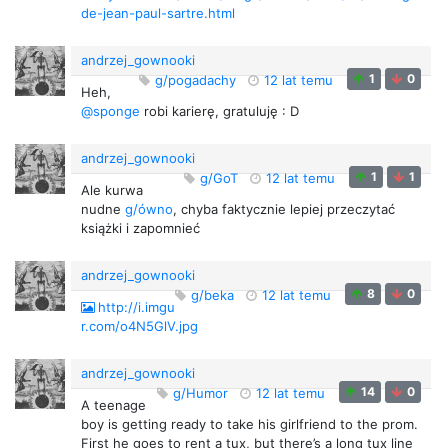
de-jean-paul-sartre.html
andrzej_gownooki
1
0
g/pogadachy
12 lat temu
Heh,
@sponge
robi karierę, gratuluję : D
andrzej_gownooki
1
1
g/GoT
12 lat temu
Ale kurwa
nudne
g/ówno
, chyba faktycznie lepiej przeczytać
książki i zapomnieć
andrzej_gownooki
8
0
g/beka
12 lat temu
http://i.imgu
r.com/o4N5GlV.jpg
andrzej_gownooki
14
0
g/Humor
12 lat temu
A teenage
boy is getting ready to take his girlfriend to the prom.
First he goes to rent a tux, but there’s a long tux line