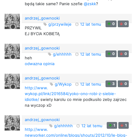
będą takie same? Panie szefie
@zskk
?
andrzej_gownooki
0
0
g/przywileje
12 lat temu
PRZYWIL
EJ BYCIA KOBIETĄ
andrzej_gownooki
0
0
g/ehhhhh
12 lat temu
heh
odwazna opinia
andrzej_gownooki
3
0
g/Wykop
12 lat temu
http://www.
wykop.pl/link/2016584/yoko-ono-robi-z-siebie-
idiotke/
swiety karolu co mnie podkusilo zeby zajrzec
na wyczop xD
andrzej_gownooki
1
1
g/ehhhhh
12 lat temu
http://www.
newyorker.com/online/blogs/shouts/2012/10/le-blog-