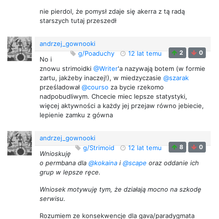
nie pierdol, że pomysł zdaje się akerra z tą radą
starszych tutaj przeszedł
andrzej_gownooki
2
0
g/Poaduchy
12 lat temu
No i
znowu strimoidki
@Writer
'a nazywają botem (w formie
zartu, jakżeby inaczej!), w miedzyczasie
@szarak
prześladował
@courso
za bycie rzekomo
nadpobudliwym. Chcecie miec lepsze statystyki,
więcej aktywności a każdy jej przejaw równo jebiecie,
lepienie zamku z gówna
andrzej_gownooki
8
0
g/Strimoid
12 lat temu
Wnioskuję
o permbana dla
@kokaina
i
@scape
oraz oddanie ich
grup w lepsze ręce.
Wniosek motywuję tym, że działają mocno na szkodę
serwisu.
Rozumiem ze konsekwencje dla gava/paradygmata