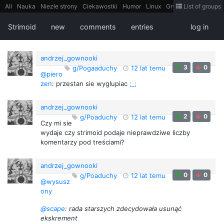
All
Nauka
Niezłe strony
Ciekawostki
Humor
Linux
Gry
Teh
List of groups
Strimoid
Programowanie
CiekaweMiejsca
Historia
LiveHack
Bezpieczeństwo
Książki
Sugestie
FotoHistoria
Truelolcontent
Strimoid
new
comments
entries
log in
Matematyka
Polska
intern
EarthPorn
Fizyka
FilmyDokumentalne
gify
Cytaty
Mapy
Film
Android
itt
Tradycyjne gry
andrzej_gownooki
3
0
g/Pogaaduchy
12 lat temu
@piero
zen
: przestan sie wyglupiac
;_;
andrzej_gownooki
2
0
g/Poaduchy
12 lat temu
Czy mi sie
wydaje czy strimoid podaje nieprawdziwe liczby
komentarzy pod treściami?
andrzej_gownooki
0
0
g/Poaduchy
12 lat temu
@wysusz
ony
@scape
: rada starszych zdecydowała usunąć
ekskrement