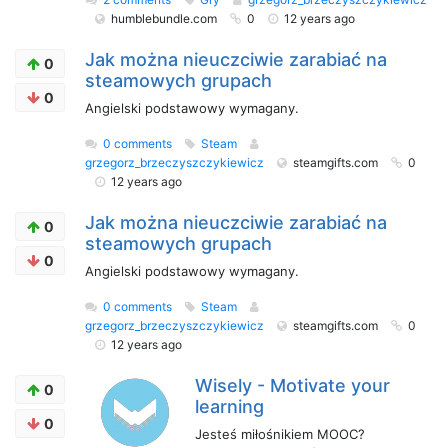
humblebundle.com
0
12 years ago
Jak można nieuczciwie zarabiać na
0
steamowych grupach
0
Angielski podstawowy wymagany.
0 comments
Steam
grzegorz_brzeczyszczykiewicz
steamgifts.com
0
12 years ago
Jak można nieuczciwie zarabiać na
0
steamowych grupach
0
Angielski podstawowy wymagany.
0 comments
Steam
grzegorz_brzeczyszczykiewicz
steamgifts.com
0
12 years ago
Wisely - Motivate your
0
learning
0
Jesteś miłośnikiem MOOC?