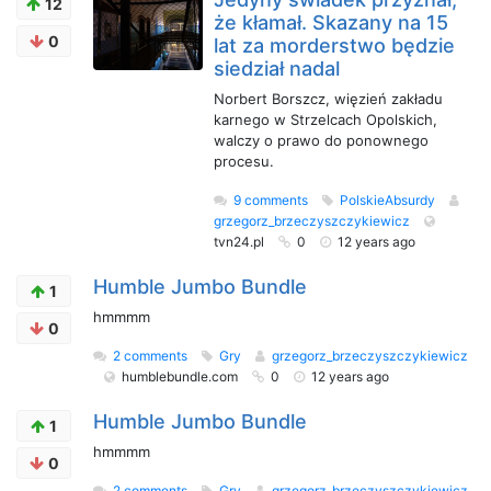
12
że kłamał. Skazany na 15
0
lat za morderstwo będzie
siedział nadal
Norbert Borszcz, więzień zakładu
karnego w Strzelcach Opolskich,
walczy o prawo do ponownego
procesu.
9 comments
PolskieAbsurdy
grzegorz_brzeczyszczykiewicz
tvn24.pl
0
12 years ago
Humble Jumbo Bundle
1
hmmmm
0
2 comments
Gry
grzegorz_brzeczyszczykiewicz
humblebundle.com
0
12 years ago
Humble Jumbo Bundle
1
hmmmm
0
2 comments
Gry
grzegorz_brzeczyszczykiewicz