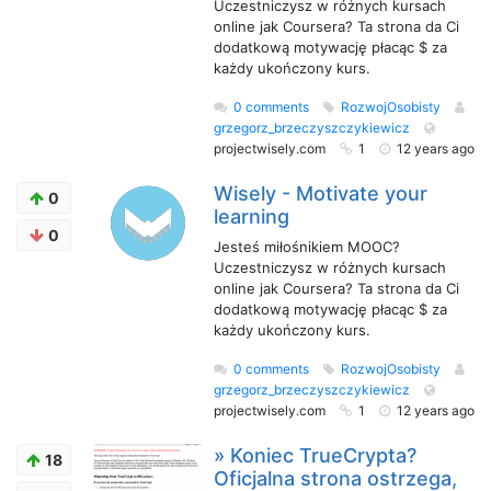
Uczestniczysz w różnych kursach
online jak Coursera? Ta strona da Ci
dodatkową motywację płacąc $ za
każdy ukończony kurs.
0 comments
RozwojOsobisty
grzegorz_brzeczyszczykiewicz
projectwisely.com
1
12 years ago
Wisely - Motivate your
0
learning
0
Jesteś miłośnikiem MOOC?
Uczestniczysz w różnych kursach
online jak Coursera? Ta strona da Ci
dodatkową motywację płacąc $ za
każdy ukończony kurs.
0 comments
RozwojOsobisty
grzegorz_brzeczyszczykiewicz
projectwisely.com
1
12 years ago
» Koniec TrueCrypta?
18
Oficjalna strona ostrzega,