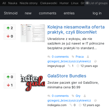
All
Nauka
Niezłe strony
Ciekawostki
Humor
Linux
Gry
Teh
List of groups
Strimoid
Programowanie
CiekaweMiejsca
Historia
LiveHack
Bezpieczeństwo
Książki
Sugestie
FotoHistoria
Truelolcontent
Strimoid
new
comments
entries
log in
Matematyka
Polska
intern
EarthPorn
Fizyka
FilmyDokumentalne
gify
Cytaty
Mapy
Film
Android
itt
Tradycyjne gry
Kolejna niesamowita oferta
2
praktyk, czyli BloomNet
0
Ukradzione z wykopu, ale nie
sadziłem ze już nawet w IT półroczne
bezpłatne praktyki to standard...
0 comments
Praca
grzegorz_brzeczyszczykiewicz
imgwykop.pl
1
12 years ago
GalaStore Bundles
0
Zestaw paczek gier od GalaStore,
1
minimalna cena $0.99
0 comments
Gry
grzegorz_brzeczyszczykiewicz
indiegala.com
0
12 years ago