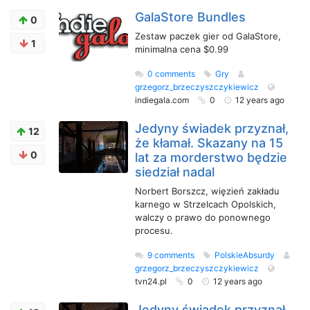
GalaStore Bundles
0
Zestaw paczek gier od GalaStore,
1
minimalna cena $0.99
0 comments
Gry
grzegorz_brzeczyszczykiewicz
indiegala.com
0
12 years ago
Jedyny świadek przyznał,
12
że kłamał. Skazany na 15
0
lat za morderstwo będzie
siedział nadal
Norbert Borszcz, więzień zakładu
karnego w Strzelcach Opolskich,
walczy o prawo do ponownego
procesu.
9 comments
PolskieAbsurdy
grzegorz_brzeczyszczykiewicz
tvn24.pl
0
12 years ago
Jedyny świadek przyznał,