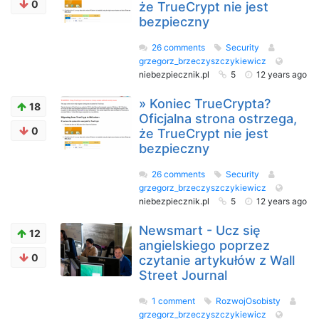
0
że TrueCrypt nie jest
bezpieczny
26 comments
Security
grzegorz_brzeczyszczykiewicz
niebezpiecznik.pl
5
12 years ago
» Koniec TrueCrypta?
18
Oficjalna strona ostrzega,
0
że TrueCrypt nie jest
bezpieczny
26 comments
Security
grzegorz_brzeczyszczykiewicz
niebezpiecznik.pl
5
12 years ago
Newsmart - Ucz się
12
angielskiego poprzez
0
czytanie artykułów z Wall
Street Journal
1 comment
RozwojOsobisty
grzegorz_brzeczyszczykiewicz