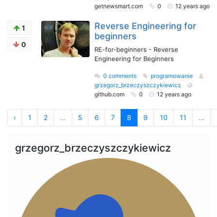
getnewsmart.com
0
12 years ago
Reverse Engineering for
1
beginners
0
RE-for-beginners - Reverse
Engineering for Beginners
0 comments
programowanie
grzegorz_brzeczyszczykiewicz
github.com
0
12 years ago
‹
1
2
...
5
6
7
8
9
10
11
...
grzegorz_brzeczyszczykiewicz