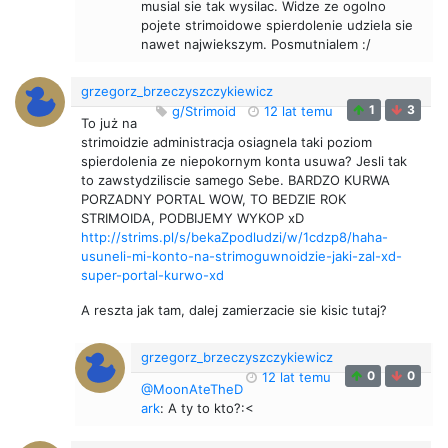
musial sie tak wysilac. Widze ze ogolno
pojete strimoidowe spierdolenie udziela sie
nawet najwiekszym. Posmutnialem :/
grzegorz_brzeczyszczykiewicz
1
3
g/Strimoid
12 lat temu
To już na
strimoidzie administracja osiagnela taki poziom
spierdolenia ze niepokornym konta usuwa? Jesli tak
to zawstydziliscie samego Sebe. BARDZO KURWA
PORZADNY PORTAL WOW, TO BEDZIE ROK
STRIMOIDA, PODBIJEMY WYKOP xD
http://strims.pl/s/bekaZpodludzi/w/1cdzp8/haha-
usuneli-mi-konto-na-strimoguwnoidzie-jaki-zal-xd-
super-portal-kurwo-xd
A reszta jak tam, dalej zamierzacie sie kisic tutaj?
grzegorz_brzeczyszczykiewicz
0
0
12 lat temu
@MoonAteTheD
ark
: A ty to kto?:<