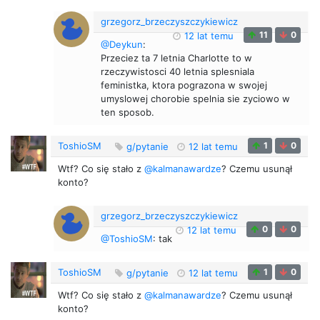
grzegorz_brzeczyszczykiewicz
11
0
12 lat temu
@Deykun
:
Przeciez ta 7 letnia Charlotte to w
rzeczywistosci 40 letnia splesniala
feministka, ktora pograzona w swojej
umyslowej chorobie spelnia sie zyciowo w
ten sposob.
ToshioSM
1
0
g/pytanie
12 lat temu
Wtf? Co się stało z
@kalmanawardze
? Czemu usunął
konto?
grzegorz_brzeczyszczykiewicz
0
0
12 lat temu
@ToshioSM
: tak
ToshioSM
1
0
g/pytanie
12 lat temu
Wtf? Co się stało z
@kalmanawardze
? Czemu usunął
konto?