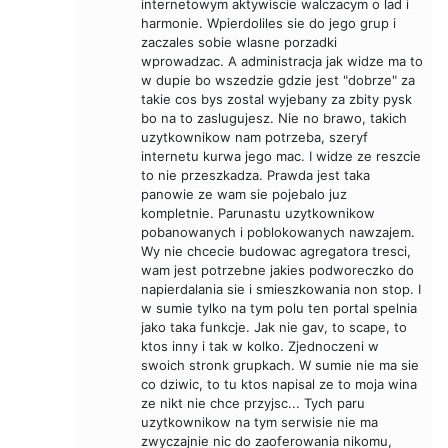
internetowym aktywiscie walczacym o lad i
harmonie. Wpierdoliles sie do jego grup i
zaczales sobie wlasne porzadki
wprowadzac. A administracja jak widze ma to
w dupie bo wszedzie gdzie jest "dobrze" za
takie cos bys zostal wyjebany za zbity pysk
bo na to zaslugujesz. Nie no brawo, takich
uzytkownikow nam potrzeba, szeryf
internetu kurwa jego mac. I widze ze reszcie
to nie przeszkadza. Prawda jest taka
panowie ze wam sie pojebalo juz
kompletnie. Parunastu uzytkownikow
pobanowanych i poblokowanych nawzajem.
Wy nie chcecie budowac agregatora tresci,
wam jest potrzebne jakies podworeczko do
napierdalania sie i smieszkowania non stop. I
w sumie tylko na tym polu ten portal spelnia
jako taka funkcje. Jak nie gav, to scape, to
ktos inny i tak w kolko. Zjednoczeni w
swoich stronk grupkach. W sumie nie ma sie
co dziwic, to tu ktos napisal ze to moja wina
ze nikt nie chce przyjsc... Tych paru
uzytkownikow na tym serwisie nie ma
zwyczajnie nic do zaoferowania nikomu,