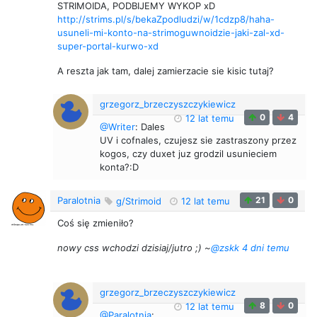
STRIMOIDA, PODBIJEMY WYKOP xD
http://strims.pl/s/bekaZpodludzi/w/1cdzp8/haha-
usuneli-mi-konto-na-strimoguwnoidzie-jaki-zal-xd-
super-portal-kurwo-xd
A reszta jak tam, dalej zamierzacie sie kisic tutaj?
grzegorz_brzeczyszczykiewicz
0
4
12 lat temu
@Writer
: Dales
UV i cofnales, czujesz sie zastraszony przez
kogos, czy duxet juz grodzil usunieciem
konta?:D
Paralotnia
21
0
g/Strimoid
12 lat temu
Coś się zmieniło?
nowy css wchodzi dzisiaj/jutro ;) ~
@zskk
4 dni temu
grzegorz_brzeczyszczykiewicz
8
0
12 lat temu
@Paralotnia
: