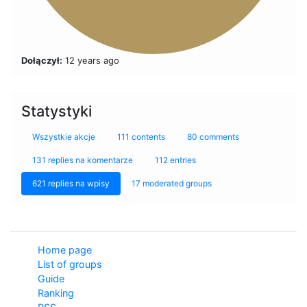
Dołączył:
12 years ago
Statystyki
Wszystkie akcje
111 contents
80 comments
131 replies na komentarze
112 entries
621 replies na wpisy
17 moderated groups
Home page
List of groups
Guide
Ranking