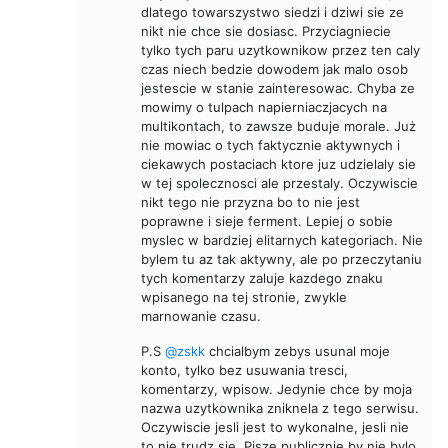
dlatego towarszystwo siedzi i dziwi sie ze
nikt nie chce sie dosiasc. Przyciagniecie
tylko tych paru uzytkownikow przez ten caly
czas niech bedzie dowodem jak malo osob
jestescie w stanie zainteresowac. Chyba ze
mowimy o tulpach napierniaczjacych na
multikontach, to zawsze buduje morale. Już
nie mowiac o tych faktycznie aktywnych i
ciekawych postaciach ktore juz udzielaly sie
w tej spolecznosci ale przestaly. Oczywiscie
nikt tego nie przyzna bo to nie jest
poprawne i sieje ferment. Lepiej o sobie
myslec w bardziej elitarnych kategoriach. Nie
bylem tu az tak aktywny, ale po przeczytaniu
tych komentarzy zaluje kazdego znaku
wpisanego na tej stronie, zwykle
marnowanie czasu.
P.S
@zskk
chcialbym zebys usunal moje
konto, tylko bez usuwania tresci,
komentarzy, wpisow. Jedynie chce by moja
nazwa uzytkownika zniknela z tego serwisu.
Oczywiscie jesli jest to wykonalne, jesli nie
to nie trudz sie. Pisze publicznie by nie bylo