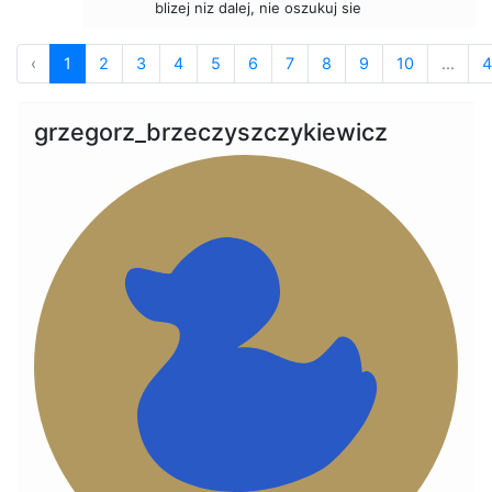
blizej niz dalej, nie oszukuj sie
‹
1
2
3
4
5
6
7
8
9
10
...
4
grzegorz_brzeczyszczykiewicz