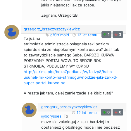
jakis niejasnosci jak ze scape.
Zegnam, GrzegorzB.
grzegorz_brzeczyszczykiewicz
1
3
g/Strimoid
12 lat temu
To już na
strimoidzie administracja osiagnela taki poziom
spierdolenia ze niepokornym konta usuwa? Jesli tak
to zawstydziliscie samego Sebe. BARDZO KURWA
PORZADNY PORTAL WOW, TO BEDZIE ROK
STRIMOIDA, PODBIJEMY WYKOP xD
http://strims.pl/s/bekaZpodludzi/w/1cdzp8/haha-
usuneli-mi-konto-na-strimoguwnoidzie-jaki-zal-xd-
super-portal-kurwo-xd
A reszta jak tam, dalej zamierzacie sie kisic tutaj?
grzegorz_brzeczyszczykiewicz
0
0
12 lat temu
@borysses
: To
moze sie zakoleguj z zskk bardziej to
dostaniesz globalnego moda i nie bedziesz