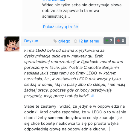
Widac nie tylko seba nie dotrzymuje slowa,
dobrze sie zapowiada ta nowa
administracja...
Pokaż ukrytą treść
Deykun
7
0
g/lego
12 lat temu
Firma LEGO była od dawna krytykowana za
dyskryminację płciową w marketingu. Brak
sprawiedliwej reprezentacji w figurkach został nawet
poruszony w liście, jaki 7-letnia Charlotte Benjamin
napisała jakiś czas temu do firmy LEGO, w którym
narzekała, że „w zestawach LEGO dziewczyny tylko
siedzą w domu, idą na plażę albo do sklepu, i nie mają
żadnej pracy, podczas gdy chłopcy przeżywają
przygody, mają pracę i ratują ludzi”.
#
Słabe te zestawy i widać, że jedynie w odpowiedzi na
docinki. Ktoś chyba zapomina, że w LEGO o to właśnie
chodzi żeby samemu decydować co się zbuduje i jak
się chce kobietę naukowca to się po prostu wtyka
odpowiednią głowę na odpowiednie ciuchy. :|