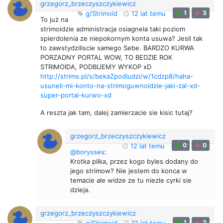
grzegorz_brzeczyszczykiewicz
1
3
g/Strimoid
12 lat temu
To już na
strimoidzie administracja osiagnela taki poziom
spierdolenia ze niepokornym konta usuwa? Jesli tak
to zawstydziliscie samego Sebe. BARDZO KURWA
PORZADNY PORTAL WOW, TO BEDZIE ROK
STRIMOIDA, PODBIJEMY WYKOP xD
http://strims.pl/s/bekaZpodludzi/w/1cdzp8/haha-
usuneli-mi-konto-na-strimoguwnoidzie-jaki-zal-xd-
super-portal-kurwo-xd
A reszta jak tam, dalej zamierzacie sie kisic tutaj?
grzegorz_brzeczyszczykiewicz
0
0
12 lat temu
@borysses
:
Krotka pilka, przez kogo byles dodany do
jego strimow? Nie jestem do konca w
temacie ale widze ze tu niezle cyrki sie
dzieja.
grzegorz_brzeczyszczykiewicz
1
3
g/Strimoid
12 lat temu