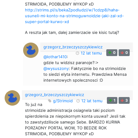
STRIMOIDA, PODBIJEMY WYKOP xD
http://strims.pl/s/bekaZpodludzi/w/1cdzp8/haha-
usuneli-mi-konto-na-strimoguwnoidzie-jaki-zal-xd-
super-portal-kurwo-xd
A reszta jak tam, dalej zamierzacie sie kisic tutaj?
grzegorz_brzeczyszczykiewicz
0
0
12 lat temu
@lothar1410
:
gdzie tu widzisz paranoje?:>
@wysuszony
: Faktycznie bo na strimoidzie
to siedzi elyta internetu. Prawdziwa Mensa
internetowych spolecznosci :D
grzegorz_brzeczyszczykiewicz
1
3
g/Strimoid
12 lat temu
To już na
strimoidzie administracja osiagnela taki poziom
spierdolenia ze niepokornym konta usuwa? Jesli tak
to zawstydziliscie samego Sebe. BARDZO KURWA
PORZADNY PORTAL WOW, TO BEDZIE ROK
STRIMOIDA, PODBIJEMY WYKOP xD