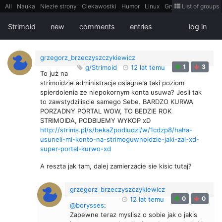
All
Nauka
Niezłe strony
Ciekawostki
Humor
Linux
Gry
Teh
List of groups
Strimoid
Programowanie
CiekaweMiejsca
Historia
LiveHack
Bezpieczeństwo
Książki
Sugestie
FotoHistoria
Truelolcontent
Strimoid
new
comments
entries
log in
Matematyka
Polska
intern
EarthPorn
Fizyka
FilmyDokumentalne
gify
Cytaty
Mapy
Film
Android
itt
Tradycyjne gry
grzegorz_brzeczyszczykiewicz
1
3
g/Strimoid
12 lat temu
To już na
strimoidzie administracja osiagnela taki poziom
spierdolenia ze niepokornym konta usuwa? Jesli tak
to zawstydziliscie samego Sebe. BARDZO KURWA
PORZADNY PORTAL WOW, TO BEDZIE ROK
STRIMOIDA, PODBIJEMY WYKOP xD
http://strims.pl/s/bekaZpodludzi/w/1cdzp8/haha-
usuneli-mi-konto-na-strimoguwnoidzie-jaki-zal-xd-
super-portal-kurwo-xd
A reszta jak tam, dalej zamierzacie sie kisic tutaj?
grzegorz_brzeczyszczykiewicz
0
0
12 lat temu
@borysses
:
Zapewne teraz myslisz o sobie jak o jakis