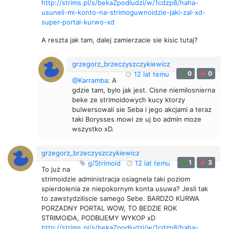
http://strims.pl/s/bekaZpodludzi/w/1cdzp8/haha-
usuneli-mi-konto-na-strimoguwnoidzie-jaki-zal-xd-
super-portal-kurwo-xd
A reszta jak tam, dalej zamierzacie sie kisic tutaj?
grzegorz_brzeczyszczykiewicz
0
0
12 lat temu
@Karramba
: A
gdzie tam, bylo jak jest. Cisne niemilosnierna
beke ze strimoidowych kucy ktorzy
bulwersowali sie Seba i jego akcjami a teraz
taki Borysses mowi ze uj bo admin moze
wszystko xD.
grzegorz_brzeczyszczykiewicz
1
3
g/Strimoid
12 lat temu
To już na
strimoidzie administracja osiagnela taki poziom
spierdolenia ze niepokornym konta usuwa? Jesli tak
to zawstydziliscie samego Sebe. BARDZO KURWA
PORZADNY PORTAL WOW, TO BEDZIE ROK
STRIMOIDA, PODBIJEMY WYKOP xD
http://strims.pl/s/bekaZpodludzi/w/1cdzp8/haha-