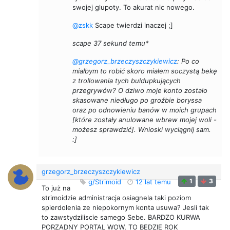
swojej glupoty. To akurat nic nowego.
@zskk
Scape twierdzi inaczej ;]
scape 37 sekund temu*
@grzegorz_brzeczyszczykiewicz
: Po co
miałbym to robić skoro miałem soczystą bekę
z trollowania tych buldupkujących
przegrywów? O dziwo moje konto zostało
skasowane niedługo po groźbie boryssa
oraz po odnowieniu banów w moich grupach
[które zostały anulowane wbrew mojej woli -
możesz sprawdzić]. Wnioski wyciągnij sam.
:]
grzegorz_brzeczyszczykiewicz
1
3
g/Strimoid
12 lat temu
To już na
strimoidzie administracja osiagnela taki poziom
spierdolenia ze niepokornym konta usuwa? Jesli tak
to zawstydziliscie samego Sebe. BARDZO KURWA
PORZADNY PORTAL WOW, TO BEDZIE ROK