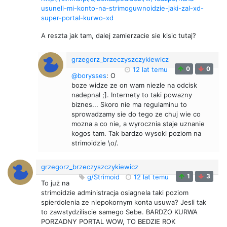
usuneli-mi-konto-na-strimoguwnoidzie-jaki-zal-xd-
super-portal-kurwo-xd
A reszta jak tam, dalej zamierzacie sie kisic tutaj?
grzegorz_brzeczyszczykiewicz
0
0
12 lat temu
@borysses
: O
boze widze ze on wam niezle na odcisk
nadepnal ;]. Internety to taki powazny
biznes... Skoro nie ma regulaminu to
sprowadzamy sie do tego ze chuj wie co
mozna a co nie, a wyrocznia staje uznanie
kogos tam. Tak bardzo wysoki poziom na
strimoidzie \o/.
grzegorz_brzeczyszczykiewicz
1
3
g/Strimoid
12 lat temu
To już na
strimoidzie administracja osiagnela taki poziom
spierdolenia ze niepokornym konta usuwa? Jesli tak
to zawstydziliscie samego Sebe. BARDZO KURWA
PORZADNY PORTAL WOW, TO BEDZIE ROK