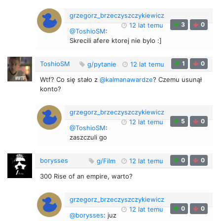
grzegorz_brzeczyszczykiewicz
3
0
12 lat temu
@ToshioSM
:
Skrecili afere ktorej nie bylo :]
ToshioSM
1
0
g/pytanie
12 lat temu
Wtf? Co się stało z
@kalmanawardze
? Czemu usunął
konto?
grzegorz_brzeczyszczykiewicz
5
0
12 lat temu
@ToshioSM
:
zaszczuli go
borysses
0
0
g/Film
12 lat temu
300 Rise of an empire, warto?
grzegorz_brzeczyszczykiewicz
0
0
12 lat temu
@borysses
: juz