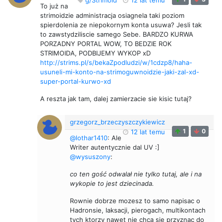
To już na
strimoidzie administracja osiagnela taki poziom
spierdolenia ze niepokornym konta usuwa? Jesli tak
to zawstydziliscie samego Sebe. BARDZO KURWA
PORZADNY PORTAL WOW, TO BEDZIE ROK
STRIMOIDA, PODBIJEMY WYKOP xD
http://strims.pl/s/bekaZpodludzi/w/1cdzp8/haha-
usuneli-mi-konto-na-strimoguwnoidzie-jaki-zal-xd-
super-portal-kurwo-xd
A reszta jak tam, dalej zamierzacie sie kisic tutaj?
grzegorz_brzeczyszczykiewicz
1
0
12 lat temu
@lothar1410
: Ale
Writer autentycznie dal UV :]
@wysuszony
:
co ten gość odwalał nie tylko tutaj, ale i na
wykopie to jest dziecinada.
Rownie dobrze mozesz to samo napisac o
Hadronsie, laksacji, pierogach, multikontach
tych ktorzy nawet nie chca sie przyznac do