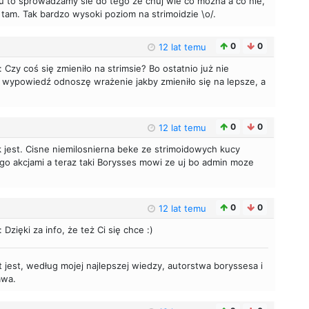
nu to sprowadzamy sie do tego ze chuj wie co mozna a co nie,
tam. Tak bardzo wysoki poziom na strimoidzie \o/.
0
0
12 lat temu
: Czy coś się zmieniło na strimsie? Bo ostatnio już nie
 wypowiedź odnoszę wrażenie jakby zmieniło się na lepsze, a
0
0
12 lat temu
ak jest. Cisne niemilosnierna beke ze strimoidowych kucy
ego akcjami a teraz taki Borysses mowi ze uj bo admin moze
0
0
12 lat temu
: Dzięki za info, że też Ci się chce :)
 jest, według mojej najlepszej wiedzy, autorstwa boryssesa i
awa.