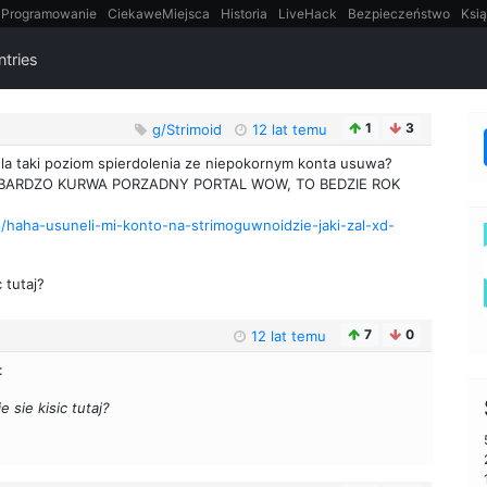
Programowanie
CiekaweMiejsca
Historia
LiveHack
Bezpieczeństwo
Ksią
itt
Tradycyjne gry
ntries
1
3
g/Strimoid
12 lat temu
nela taki poziom spierdolenia ze niepokornym konta usuwa?
ebe. BARDZO KURWA PORZADNY PORTAL WOW, TO BEDZIE ROK
8/haha-usuneli-mi-konto-na-strimoguwnoidzie-jaki-zal-xd-
 tutaj?
7
0
12 lat temu
:
e sie kisic tutaj?