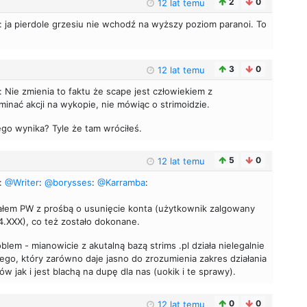
2
0
12 lat temu
: ja pierdole grzesiu nie wchodź na wyższy poziom paranoi. To
3
0
12 lat temu
: Nie zmienia to faktu że scape jest człowiekiem z
inać akcji na wykopie, nie mówiąc o strimoidzie.
tego wynika? Tyle że tam wróciłeś.
5
0
12 lat temu
:
@Writer
:
@borysses
:
@Karramba
:
łem PW z prośbą o usunięcie konta (użytkownik zalgowany
4.XXX), co też zostało dokonane.
blem - mianowicie z akutalną bazą strims .pl działa nielegalnie
szego, który zarówno daje jasno do zrozumienia zakres działania
w jak i jest blachą na dupę dla nas (uokik i te sprawy).
0
0
12 lat temu