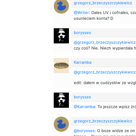
grzegorz_brzeczyszczykiewicz
@Writer
: Dales UV i cofnales, c
usunieciem konta?:D
borysses
@grzegorz_brzeczyszczykiewicz
czy coś? Nie. Niech wypierdala 
Karramba
@grzegorz_brzeczyszczykiewicz
edit: dałem w cudzysłów ze wzg
borysses
@Karramba
: To jeszcze wpisz żró
grzegorz_brzeczyszczykiewicz
@borysses
: O boze widze ze on 