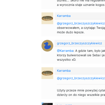
biznes... Skoro nie ma regulami
a wyrocznia staje uznanie kogos 
Karramba
@grzegorz_brzeczyszczykiewicz
obserwowałem, a czytając Twoją
może dużo lepsze.
grzegorz_brzeczyszczykiewicz
@Karramba
: A gdzie tam, bylo j
ktorzy bulwersowali sie Seba i j
wszystko xD.
Karramba
@grzegorz_brzeczyszczykiewicz
Użyty przeze mnie powyżej cytat
dzierży on do niego wszelkie pr