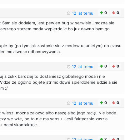
0
0
12 lat temu
: Sam sie dodalem, jest pewien bug w serwisie i mozna sie
 starszego stazem moda wypierdolic bo juz dawno bym go
pie by (po tym jak zostanie sie z modow usunietym) do czasu
iec mozliwosc odbanowywania.
0
0
12 lat temu
uj z zskk bardziej to dostaniesz globalnego moda i nie
 Widze ze ogolno pojete strimoidowe spierdolenie udziela sie
m :/
0
0
12 lat temu
: wiesz, mozna zalozyc albo naszą albo jego rację. Nie będę
zy we wte, bo to nie ma sensu. Jesli faktycznie zaszła
 z nami skontaktuje.
2
0
12 lat temu