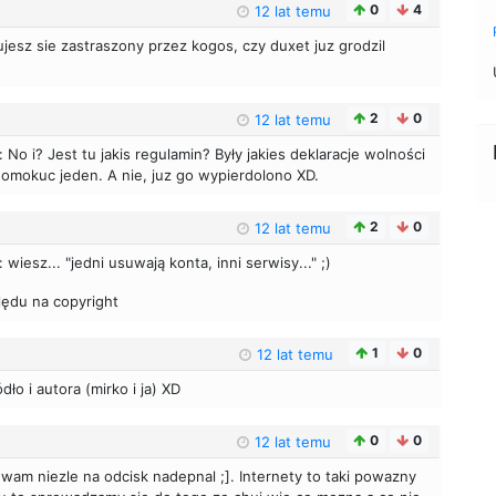
0
4
12 lat temu
zujesz sie zastraszony przez kogos, czy duxet juz grodzil
2
0
12 lat temu
: No i? Jest tu jakis regulamin? Były jakies deklaracje wolności
homokuc jeden. A nie, juz go wypierdolono XD.
2
0
12 lat temu
: wiesz... "jedni usuwają konta, inni serwisy..." ;)
lędu na copyright
1
0
12 lat temu
dło i autora (mirko i ja) XD
0
0
12 lat temu
wam niezle na odcisk nadepnal ;]. Internety to taki powazny