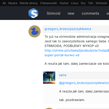
All
Nauka
Niezłe strony
Ciekawostki
Humor
Linux
Gry
Teh
Strimoid
EarthPorn
Fizyka
FilmyDokumentalne
gify
Cytaty
Mapy
Film
Android
Strimoid
new
comments
e
grzegorz_brzeczyszczykiewicz
To już na strimoidzie administracja osiag
Jesli tak to zawstydziliscie samego S
STRIMOIDA, PODBIJEMY WYKOP xD
http://strims.pl/s/bekaZpodludzi/w/1cdzp
super-portal-kurwo-xd
A reszta jak tam, dalej zamierzacie sie kisic
sens
@grzegorz_brzeczyszczykiewicz
A reszta jak tam, dalej zamierzaci
tak. pozdrawiam.