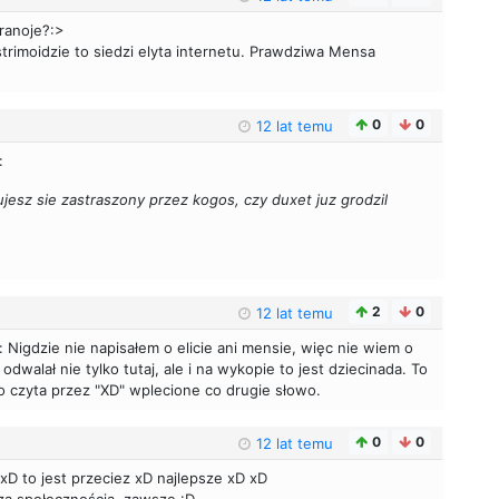
aranoje?:>
strimoidzie to siedzi elyta internetu. Prawdziwa Mensa
0
0
12 lat temu
:
zujesz sie zastraszony przez kogos, czy duxet juz grodzil
2
0
12 lat temu
: Nigdzie nie napisałem o elicie ani mensie, więc nie wiem o
dwalał nie tylko tutaj, ale i na wykopie to jest dziecinada. To
ko czyta przez "XD" wplecione co drugie słowo.
0
0
12 lat temu
 xD to jest przeciez xD najlepsze xD xD