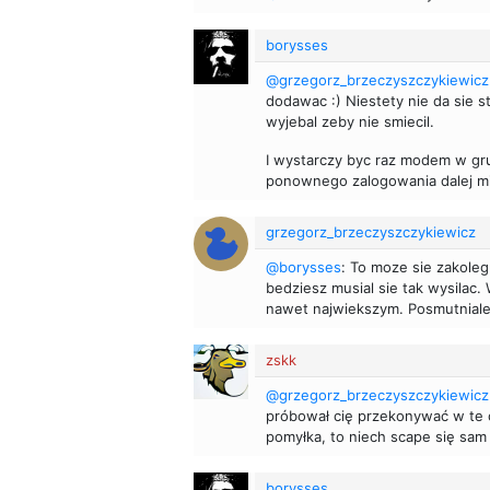
borysses
@grzegorz_brzeczyszczykiewicz
dodawac :) Niestety nie da sie
wyjebal zeby nie smiecil.
I wystarczy byc raz modem w gru
ponownego zalogowania dalej m
grzegorz_brzeczyszczykiewicz
@borysses
: To moze sie zakoleg
bedziesz musial sie tak wysilac.
nawet najwiekszym. Posmutniale
zskk
@grzegorz_brzeczyszczykiewicz
próbował cię przekonywać w te c
pomyłka, to niech scape się sam
borysses