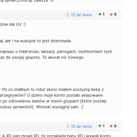
jszą społecznością, zawsze :D
1
0
12 lat temu
znie dal UV :]
j, ale i na wykopie to jest dziecinada.
pisac o Hadronsie, laksacji, pierogach, multikontach tych
nac do swojej glupoty. To akurat nic nowego.
: Po co miałbym to robić skoro miałem soczystą bekę z
h przegrywów? O dziwo moje konto zostało skasowane
az po odnowieniu banów w moich grupach [które zostały
żesz sprawdzić]. Wnioski wyciągnij sam. :]
1
0
12 lat temu
: A XD sam mowil XD, ze pozaklada bany XD i wywali konto,