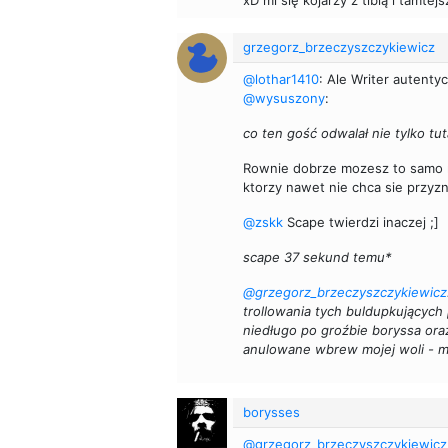
xD mi się kojarzy z tibią i tamte
grzegorz_brzeczyszczykiewicz
@lothar1410
: Ale Writer autentyc
@wysuszony
:
co ten gość odwalał nie tylko tuta
Rownie dobrze mozesz to samo na
ktorzy nawet nie chca sie przyz
@zskk
Scape twierdzi inaczej ;]
scape 37 sekund temu*
@grzegorz_brzeczyszczykiewicz
trollowania tych buldupkującyc
niedługo po groźbie boryssa or
anulowane wbrew mojej woli - mo
borysses
@grzegorz_brzeczyszczykiewicz