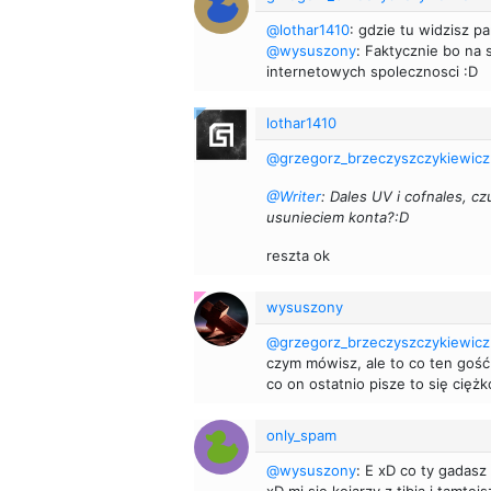
@lothar1410
: gdzie tu widzisz p
@wysuszony
: Faktycznie bo na 
internetowych spolecznosci :D
lothar1410
@grzegorz_brzeczyszczykiewicz
@Writer
: Dales UV i cofnales, c
usunieciem konta?:D
reszta ok
wysuszony
@grzegorz_brzeczyszczykiewicz
czym mówisz, ale to co ten gość o
co on ostatnio pisze to się cięż
only_spam
@wysuszony
: E xD co ty gadasz