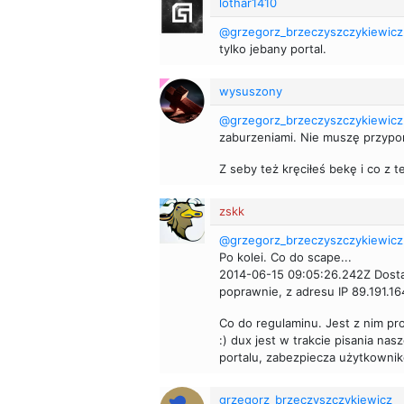
lothar1410
@grzegorz_brzeczyszczykiewicz
tylko jebany portal.
wysuszony
@grzegorz_brzeczyszczykiewicz
zaburzeniami. Nie muszę przypom
Z seby też kręciłeś bekę i co z 
zskk
@grzegorz_brzeczyszczykiewicz
Po kolei. Co do scape...
2014-06-15 09:05:26.242Z Dosta
poprawnie, z adresu IP 89.191.16
Co do regulaminu. Jest z nim pro
:) dux jest w trakcie pisania na
portalu, zabezpiecza użytkownikó
grzegorz_brzeczyszczykiewicz