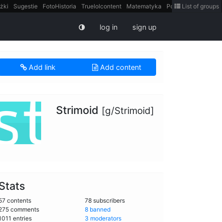
żki
Sugestie
FotoHistoria
Truelolcontent
Matematyka
Polska
List of groups
intern
log in
sign up
Add link
Add content
Strimoid
[g/Strimoid]
Stats
57 contents
78 subscribers
275 comments
8 banned
1011 entries
3 moderators