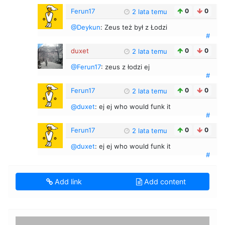
Ferun17
0
0
2 lata temu
@Deykun
: Zeus też był z Łodzi
#
duxet
0
0
2 lata temu
@Ferun17
: zeus z łodzi ej
#
Ferun17
0
0
2 lata temu
@duxet
: ej ej who would funk it
#
Ferun17
0
0
2 lata temu
@duxet
: ej ej who would funk it
#
Add link
Add content