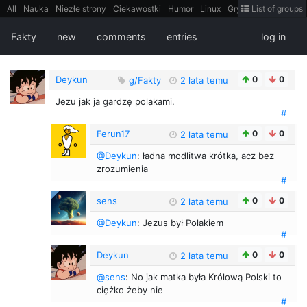
All
Nauka
Niezłe strony
Ciekawostki
Humor
Linux
Gry
Teh
List of groups
Strimoid
Programowanie
CiekaweMiejsca
Historia
LiveHack
Bezpieczeństwo
Książki
Sugestie
FotoHistoria
Truelolcontent
Fakty
new
comments
entries
log in
Matematyka
Polska
intern
EarthPorn
Fizyka
FilmyDokumentalne
gify
Cytaty
Mapy
Film
Android
itt
Tradycyjne gry
Deykun
0
0
g/Fakty
2 lata temu
Jezu jak ja gardzę polakami.
#
Ferun17
0
0
2 lata temu
@Deykun
: ładna modlitwa krótka, acz bez
zrozumienia
#
sens
0
0
2 lata temu
@Deykun
: Jezus był Polakiem
#
Deykun
0
0
2 lata temu
@sens
: No jak matka była Królową Polski to
ciężko żeby nie
#