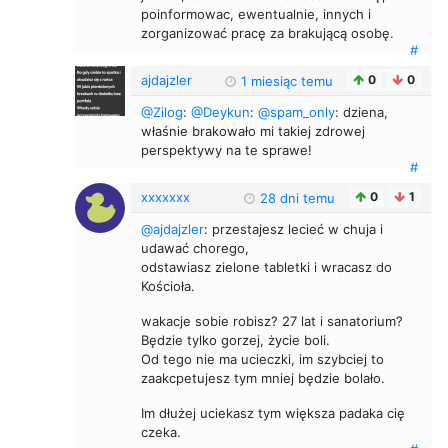
poinformowac, ewentualnie, innych i
zorganizować pracę za brakującą osobę.
#
ajdajzler
0
0
1 miesiąc temu
@Zilog
:
@Deykun
:
@spam_only
: dziena,
właśnie brakowało mi takiej zdrowej
perspektywy na te sprawe!
#
xxxxxxx
0
1
28 dni temu
@ajdajzler
: przestajesz lecieć w chuja i
udawać chorego,
odstawiasz zielone tabletki i wracasz do
Kościoła.
wakacje sobie robisz? 27 lat i sanatorium?
Będzie tylko gorzej, życie boli.
Od tego nie ma ucieczki, im szybciej to
zaakcpetujesz tym mniej będzie bolało.
Im dłużej uciekasz tym większa padaka cię
czeka.