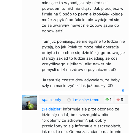
miesiące to wypadł, jak się niedzieli
powodem to nikt nie drąży. Jak pracujesz w
firmie na 5 osób to pewnie ktoś ̶C̶i̶ę̶ ̶ kolegę
może zapytać po fakcie, ale wydaje mi się,
że sałuwarwiw nawet nie zobowiązuje do
odpowiedzi.
Tam już pomijając, że nielegalne to ludzie nie
pytają, bo jak Polak to może miał operacja
odbytu i nie chce się dzielić - jego prawo, jak
starszy zakład to ludzie zakładają, że coś
wstydliwego z jelitami, nikt nawet nie
pomyśli o L4 na zdrowie psychiczne. xD
Ja tam się często dowiadywałem, że baby
szły na macierzyński jak już poszły. XD
#
spam_only
1
0
1 miesiąc temu
@ajdajzler
: Informuje się przełożonego że
idzie się na L4, bez szczegółów albo
"problemy ze zdrowiem", jak dobry
przełożony to się informuje o szczegółach,
jak nie, to nie. On ma za zadanie następnie