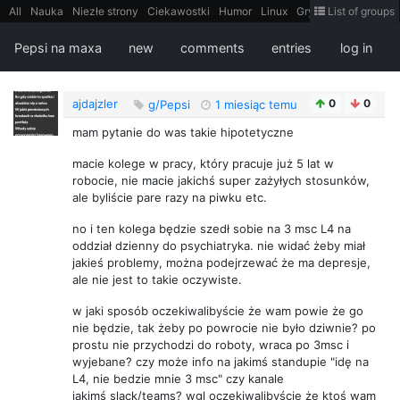
All
Nauka
Niezłe strony
Ciekawostki
Humor
Linux
Gry
Teh
List of groups
Strimoid
Programowanie
CiekaweMiejsca
Historia
LiveHack
Bezpieczeństwo
Książki
Sugestie
FotoHistoria
Truelolcontent
Pepsi na maxa
new
comments
entries
log in
Matematyka
Polska
intern
EarthPorn
Fizyka
FilmyDokumentalne
gify
Cytaty
Mapy
Film
Android
itt
Tradycyjne gry
ajdajzler
0
0
g/Pepsi
1 miesiąc temu
mam pytanie do was takie hipotetyczne
macie kolege w pracy, który pracuje już 5 lat w
robocie, nie macie jakichś super zażyłych stosunków,
ale byliście pare razy na piwku etc.
no i ten kolega będzie szedł sobie na 3 msc L4 na
oddział dzienny do psychiatryka. nie widać żeby miał
jakieś problemy, można podejrzewać że ma depresje,
ale nie jest to takie oczywiste.
w jaki sposób oczekiwalibyście że wam powie że go
nie będzie, tak żeby po powrocie nie było dziwnie? po
prostu nie przychodzi do roboty, wraca po 3msc i
wyjebane? czy może info na jakimś standupie "idę na
L4, nie bedzie mnie 3 msc" czy kanale
jakimś slack/teams? wgl oczekiwalibyście że ktoś wam