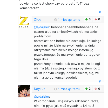
powie na co jest chory czy po prostu "L4" bez
komentarza?
#
Zilog
3
0
1 miesiąc temu
@ajdajzler
: hehhheheheehhhehhehehe na
czarno albo na śmieciówkach nie ma takich
problemów
natomiast bez hehe: nie oczekuję, że kolega
powie mi, że idzie na zwolnienie; w dniu
otrzymania zwolnienia kolega informuję
przełożonego, że ma zwolnienie do tego-a-
tego dnia
przełożony pewnie i tak powie mi, że kolegi
nie ma (dziś swojego menago pytałem, co z
takim jednym kolegą, dowiedziałem, się, że
nie ma go do końca tygodnia)
#
Deykun
2
0
1 miesiąc temu
@ajdajzler
:
W korporlandii i większych zakładach raczej
nikt nie pyta, jak ktoś wypadł na L4 na 3