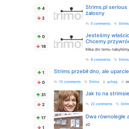
Strims.pl serious
4
żałosny
2
5 comments
Strim
Jesteśmy właścic
0
Chcemy przywróc
18
Kilka dni temu nabyliśm
6 comments
Strim
Strims przebił dno, ale uparci
1
10 comments
Strims
azhag
st
0
Jak to na strims
31
22 comments
Stri
2
Dwa równoległe a
17
xD
1