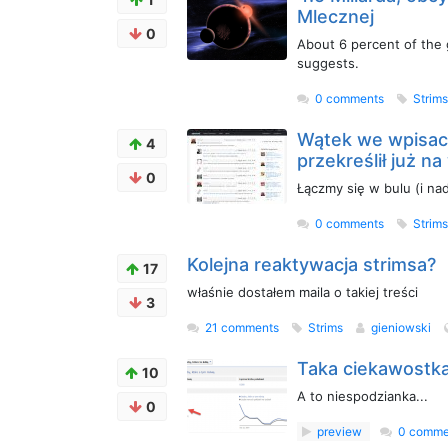
Mlecznej
0
About 6 percent of the 
suggests.
0 comments
Strim
Wątek we wpisac
4
przekreślił już n
0
Łączmy się w bulu (i nad
0 comments
Strim
Kolejna reaktywacja strimsa?
17
właśnie dostałem maila o takiej treści
3
21 comments
Strims
gieniowski
Taka ciekawostka
10
A to niespodzianka...
0
preview
0 comme