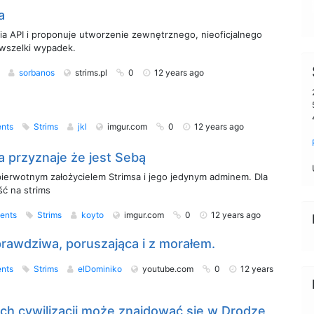
a
a API i proponuje utworzenie zewnętrznego, nieoficjalnego
 wszelki wypadek.
s
sorbanos
strims.pl
0
12 years ago
nts
Strims
jkl
imgur.com
0
12 years ago
'a przyznaje że jest Sebą
pierwotnym założycielem Strimsa i jego jedynym adminem. Dla
ść na strims
ents
Strims
koyto
imgur.com
0
12 years ago
prawdziwa, poruszająca i z morałem.
nts
Strims
elDominiko
youtube.com
0
12 years
ych cywilizacji może znajdować się w Drodze