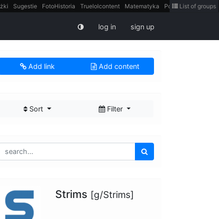
żki
Sugestie
FotoHistoria
Truelolcontent
Matematyka
Polska
List of groups
intern
log in
sign up
Add link
Add content
Sort
Filter
Strims
[g/Strims]