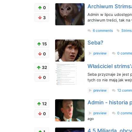
Archiwum Strims
0
Admin w lipcu udostępni
3
archiwum treści, tak na
6 comments
Strim
Seba?
15
preview
0 comme
0
Właściciel strims
32
Seba przyznaje że jest 
0
tych co nie mają jak wej
preview
12 comm
Admin - historia 
12
preview
0 comme
0
ago
4.5 Miliarda, obc
1