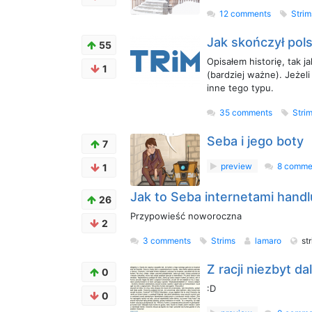
12 comments
Stri
Jak skończył pols
55
Opisałem historię, tak j
1
(bardziej ważne). Jeżeli
inne tego typu.
35 comments
Stri
Seba i jego boty
7
preview
8 comme
1
Jak to Seba internetami handl
26
Przypowieść noworoczna
2
3 comments
Strims
lamaro
st
Z racji niezbyt dal
0
:D
0