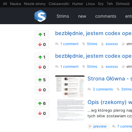
All
Nauka
Niezłe strony
Ciekawostki
Humor
Linux
Gry
Teh
Strimoid
EarthPorn
Fizyka
FilmyDokumentalne
gify
Cytaty
Mapy
Film
Android
Strims
new
comments
ent
bezbłędnie, jestem codex ope
1
1 comment
Strims
xxxxxxx
str
0
bezbłędnie, jestem codex ope
1
1 comment
Strims
xxxxxxx
str
0
Strona Główna - s
5
2 comments
Strim
0
Opis (rzekomy) w
6
...wg którego pierog na
0
tych słów zostawiam cz
preview
7 comme