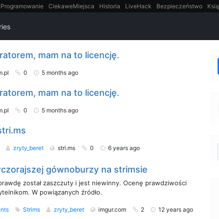
Programowanie
CiekaweMiejsca
Historia
LiveHack
Bezpieczeństwo
Ksią
itt
Tradycyjne gry
ries
ratorem, mam na to licencję.
m.pl
0
5 months ago
ratorem, mam na to licencję.
m.pl
0
5 months ago
tri.ms
s
zryty_beret
stri.ms
0
6 years ago
czorajszej gównoburzy na strimsie
prawdę został zaszczuty i jest niewinny. Ocenę prawdziwości
ytelnikom. W powiązanych źródło.
nts
Strims
zryty_beret
imgur.com
2
12 years ago