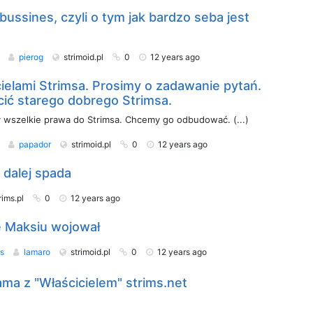
 bussines, czyli o tym jak bardzo seba jest
s
pierog
strimoid.pl
0
12 years ago
ielami Strimsa. Prosimy o zadawanie pytań.
ić starego dobrego Strimsa.
y wszelkie prawa do Strimsa. Chcemy go odbudować. (...)
s
papador
strimoid.pl
0
12 years ago
e dalej spada
rims.pl
0
12 years ago
ie Maksiu wojował
ms
lamaro
strimoid.pl
0
12 years ago
ma z "Właścicielem" strims.net