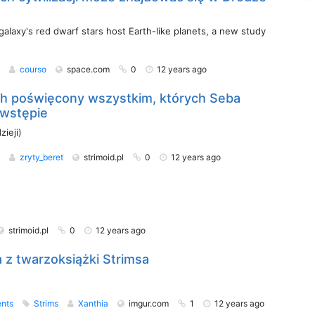
galaxy's red dwarf stars host Earth-like planets, a new study
s
courso
space.com
0
12 years ago
h poświęcony wszystkim, których Seba
a wstępie
zieji)
s
zryty_beret
strimoid.pl
0
12 years ago
strimoid.pl
0
12 years ago
 z twarzoksiążki Strimsa
nts
Strims
Xanthia
imgur.com
1
12 years ago