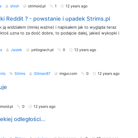
ms
shish
strimoid.pl
1
12 years ago
ki Reddit ? - powstanie i upadek Strims.pl
ak ją widziałem (mniej ważne) i napisałem jak to wygląda teraz
 ktoś uzna to za dość dobre, to podajcie dalej, jakieś wykopki i
ms
Jasiek
yetiograch.pl
0
12 years ago
nts
Strims
Gitman87
imgur.com
0
12 years ago
uje
rimoid.pl
0
12 years ago
ekiej odległości...