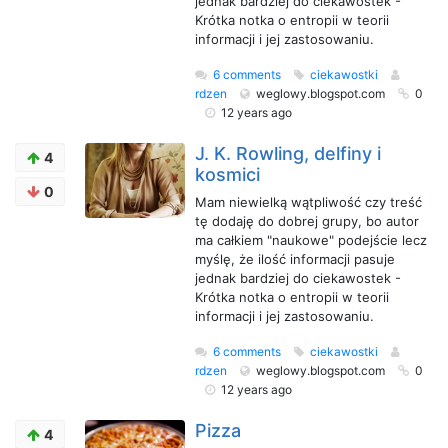
jednak bardziej do ciekawostek -
Krótka notka o entropii w teorii
informacji i jej zastosowaniu.
6 comments
ciekawostki
rdzen
weglowy.blogspot.com
0
12 years ago
J. K. Rowling, delfiny i
4
kosmici
0
Mam niewielką wątpliwość czy treść
tę dodaję do dobrej grupy, bo autor
ma całkiem "naukowe" podejście lecz
myślę, że ilość informacji pasuje
jednak bardziej do ciekawostek -
Krótka notka o entropii w teorii
informacji i jej zastosowaniu.
6 comments
ciekawostki
rdzen
weglowy.blogspot.com
0
12 years ago
Pizza
4