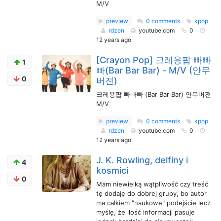
M/V
preview
0 comments
kpop
rdzen
youtube.com
0
12 years ago
[Crayon Pop] 크레용팝 빠빠
1
빠(Bar Bar Bar) - M/V (안무
0
버젼)
크레용팝 빠빠빠 (Bar Bar Bar) 안무버젼
M/V
preview
0 comments
kpop
rdzen
youtube.com
0
12 years ago
J. K. Rowling, delfiny i
4
kosmici
0
Mam niewielką wątpliwość czy treść
tę dodaję do dobrej grupy, bo autor
ma całkiem "naukowe" podejście lecz
myślę, że ilość informacji pasuje