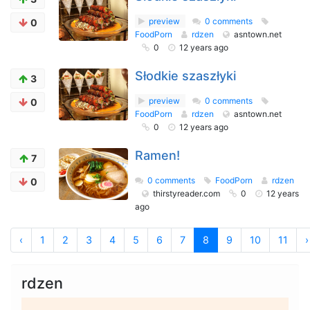
preview
0 comments
0
FoodPorn
rdzen
asntown.net
0
12 years ago
Słodkie szaszłyki
3
preview
0 comments
0
FoodPorn
rdzen
asntown.net
0
12 years ago
Ramen!
7
0 comments
FoodPorn
rdzen
0
thirstyreader.com
0
12 years
ago
‹
1
2
3
4
5
6
7
8
9
10
11
›
rdzen