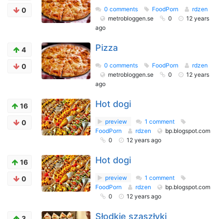
0 comments
FoodPorn
rdzen
0
metrobloggen.se
0
12 years
ago
Pizza
4
0 comments
FoodPorn
rdzen
0
metrobloggen.se
0
12 years
ago
Hot dogi
16
preview
1 comment
0
FoodPorn
rdzen
bp.blogspot.com
0
12 years ago
Hot dogi
16
preview
1 comment
0
FoodPorn
rdzen
bp.blogspot.com
0
12 years ago
Słodkie szaszłyki
3