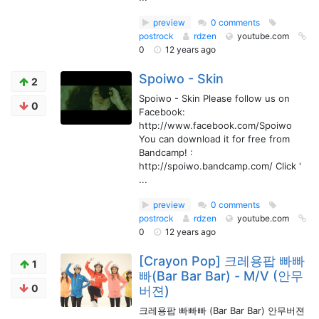
preview
0 comments
postrock
rdzen
youtube.com
0
12 years ago
Spoiwo - Skin
2
Spoiwo - Skin Please follow us on
0
Facebook:
http://www.facebook.com/Spoiwo
You can download it for free from
Bandcamp! :
http://spoiwo.bandcamp.com/ Click '
...
preview
0 comments
postrock
rdzen
youtube.com
0
12 years ago
[Crayon Pop] 크레용팝 빠빠
1
빠(Bar Bar Bar) - M/V (안무
0
버젼)
크레용팝 빠빠빠 (Bar Bar Bar) 안무버젼