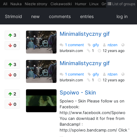
All
Nauka
Niezłe strony
Ciekawostki
Humor
Linux
Gry
Teh
List of groups
Strimoid
Programowanie
CiekaweMiejsca
Historia
LiveHack
Bezpieczeństwo
Książki
Sugestie
FotoHistoria
Truelolcontent
Strimoid
new
comments
entries
log in
Matematyka
Polska
intern
EarthPorn
Fizyka
FilmyDokumentalne
gify
Cytaty
Mapy
Film
Android
itt
Tradycyjne gry
Minimalistyczny gif
3
1 comment
gify
rdzen
0
blurbrain.com
1
12 years ago
Minimalistyczny gif
3
1 comment
gify
rdzen
0
blurbrain.com
1
12 years ago
Spoiwo - Skin
2
Spoiwo - Skin Please follow us on
0
Facebook:
http://www.facebook.com/Spoiwo
You can download it for free from
Bandcamp! :
http://spoiwo.bandcamp.com/ Click '
...