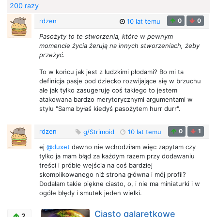
200 razy
rdzen
0
0
10 lat temu
Pasożyty to te stworzenia, które w pewnym
momencie życia żerują na innych stworzeniach, żeby
przeżyć.
To w końcu jak jest z ludzkimi płodami? Bo mi ta
definicja pasje pod dziecko rozwijające się w brzuchu
ale jak tylko zasugeruję coś takiego to jestem
atakowana bardzo merytorycznymi argumentami w
stylu "Sama byłaś kiedyś pasożytem hurr durr".
rdzen
0
1
g/Strimoid
10 lat temu
ej
@duxet
dawno nie wchodziłam więc zapytam czy
tylko ja mam błąd za każdym razem przy dodawaniu
treści i próbie wejścia na coś bardziej
skomplikowanego niż strona główna i mój profil?
Dodałam takie piękne ciasto, o, i nie ma miniaturki i w
ogóle błędy i smutek jeden wielki.
Ciasto galaretkowe
2