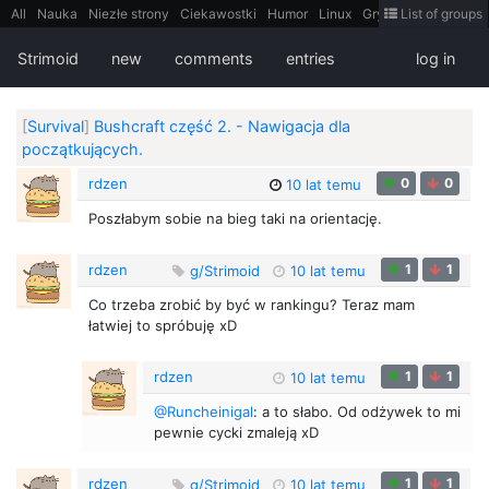
All
Nauka
Niezłe strony
Ciekawostki
Humor
Linux
Gry
Teh
List of groups
Strimoid
Programowanie
CiekaweMiejsca
Historia
LiveHack
Bezpieczeństwo
Książki
Sugestie
FotoHistoria
Truelolcontent
Strimoid
new
comments
entries
log in
Matematyka
Polska
intern
EarthPorn
Fizyka
FilmyDokumentalne
gify
Cytaty
Mapy
Film
Android
itt
Tradycyjne gry
[
Survival
]
Bushcraft część 2. - Nawigacja dla
początkujących.
rdzen
0
0
10 lat temu
Poszłabym sobie na bieg taki na orientację.
rdzen
1
1
g/Strimoid
10 lat temu
Co trzeba zrobić by być w rankingu? Teraz mam
łatwiej to spróbuję xD
rdzen
1
1
10 lat temu
@Runcheinigal
: a to słabo. Od odżywek to mi
pewnie cycki zmaleją xD
rdzen
1
1
g/Strimoid
10 lat temu