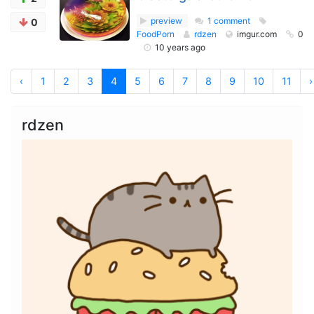
preview
1 comment
0
FoodPorn
rdzen
imgur.com
0
10 years ago
‹
1
2
3
4
5
6
7
8
9
10
11
›
rdzen