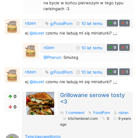
na bycie w końcu pierwszym w tego typu
rankingach :3
rdzen
0
1
g/FoodPorn
10 lat temu
ej
@duxet
czemu nie ładują mi się miniaturki? ;_;
rdzen
0
1
10 lat temu
@Pherun
: Smuteg
rdzen
0
1
g/FoodPorn
10 lat temu
ej
@duxet
czemu nie ładują mi się miniaturki? ;_;
Grillowane serowe tosty
0
<3
0
1 comment
FoodPorn
rdzen
kitchenbowl.com
0
9 years
ago
TymczasoweKonto