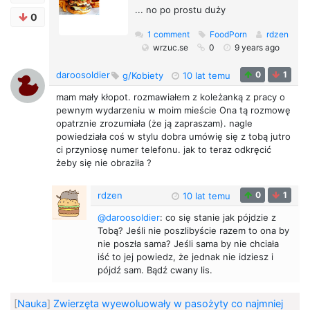
... no po prostu duży
0
1 comment
FoodPorn
rdzen
wrzuc.se
0
9 years ago
daroosoldier
0
1
g/Kobiety
10 lat temu
mam mały kłopot. rozmawiałem z koleżanką z pracy o
pewnym wydarzeniu w moim mieście Ona tą rozmowę
opatrznie zrozumiała (że ją zapraszam). nagle
powiedziała coś w stylu dobra umówię się z tobą jutro
ci przyniosę numer telefonu. jak to teraz odkręcić
żeby się nie obraziła ?
rdzen
0
1
10 lat temu
@daroosoldier
: co się stanie jak pójdzie z
Tobą? Jeśli nie poszlibyście razem to ona by
nie poszła sama? Jeśli sama by nie chciała
iść to jej powiedz, że jednak nie idziesz i
pójdź sam. Bądź cwany lis.
[
Nauka
]
Zwierzęta wyewoluowały w pasożyty co najmniej