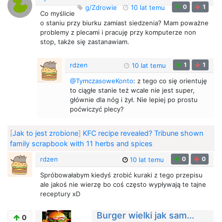
0
1
g/Zdrowie
10 lat temu
Co myślicie
o staniu przy biurku zamiast siedzenia? Mam poważne
problemy z plecami i pracuję przy komputerze non
stop, także się zastanawiam.
rdzen
1
1
10 lat temu
@TymczasoweKonto
: z tego co się orientuję
to ciągłe stanie też wcale nie jest super,
głównie dla nóg i żył. Nie lepiej po prostu
poćwiczyć plecy?
[
Jak to jest zrobione
]
KFC recipe revealed? Tribune shown
family scrapbook with 11 herbs and spices
rdzen
0
0
10 lat temu
Spróbowałabym kiedyś zrobić kuraki z tego przepisu
ale jakoś nie wierzę bo coś często wypływają te tajne
receptury xD
Burger wielki jak sam...
0