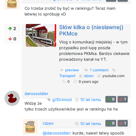
Co trzeba zrobić by być w rankingu? Teraz mam
łatwiej to spróbuję xD
Słów kilka o (niesławnej)
2
PKMce
0
Vlog o komunikacji miejskiej - w tym
przypadku pod lupę poszła
problemowa PKMka. Bardzo ciekawie
prowadzony kanał na YT.
preview
1 comment
Transport
rdzen
youtube.com
0
9 years ago
daroosoldier
0
1
g/Strimoid
10 lat temu
Widzę że
tylko trzech użytkowników jest w rankingu he he
rdzen
0
1
10 lat temu
@daroosoldier
: kurde, nawet łatwy sposób