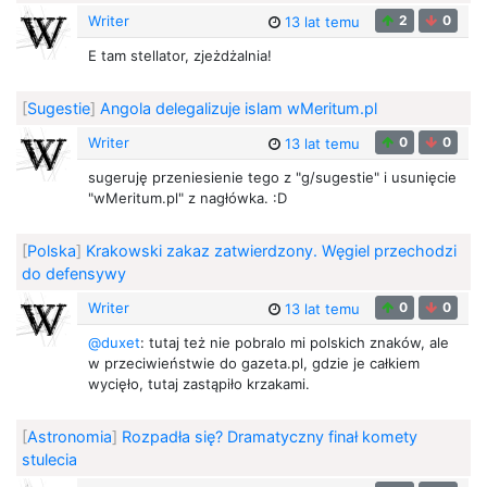
Writer
2
0
13 lat temu
E tam stellator, zjeżdżalnia!
[
Sugestie
]
Angola delegalizuje islam wMeritum.pl
Writer
0
0
13 lat temu
sugeruję przeniesienie tego z "g/sugestie" i usunięcie
"wMeritum.pl" z nagłówka. :D
[
Polska
]
Krakowski zakaz zatwierdzony. Węgiel przechodzi
do defensywy
Writer
0
0
13 lat temu
@duxet
: tutaj też nie pobralo mi polskich znaków, ale
w przeciwieństwie do gazeta.pl, gdzie je całkiem
wycięło, tutaj zastąpiło krzakami.
[
Astronomia
]
Rozpadła się? Dramatyczny finał komety
stulecia