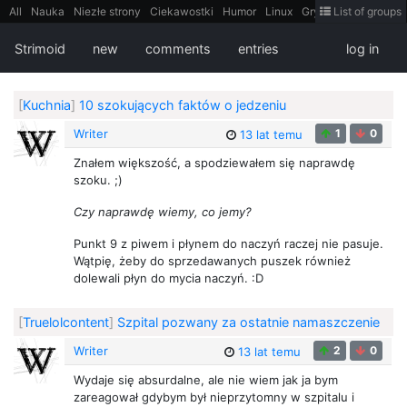
All
Nauka
Niezłe strony
Ciekawostki
Humor
Linux
Gry
Teh
List of groups
Strimoid
Programowanie
CiekaweMiejsca
Historia
LiveHack
Bezpieczeństwo
Książki
Sugestie
FotoHistoria
Truelolcontent
Strimoid
new
comments
entries
log in
Matematyka
Polska
intern
EarthPorn
Fizyka
FilmyDokumentalne
gify
Cytaty
Mapy
Film
Android
itt
Tradycyjne gry
[
Kuchnia
]
10 szokujących faktów o jedzeniu
Writer
1
0
13 lat temu
Znałem większość, a spodziewałem się naprawdę
szoku. ;)
Czy naprawdę wiemy, co jemy?
Punkt 9 z piwem i płynem do naczyń raczej nie pasuje.
Wątpię, żeby do sprzedawanych puszek również
dolewali płyn do mycia naczyń. :D
[
Truelolcontent
]
Szpital pozwany za ostatnie namaszczenie
Writer
2
0
13 lat temu
Wydaje się absurdalne, ale nie wiem jak ja bym
zareagował gdybym był nieprzytomny w szpitalu i