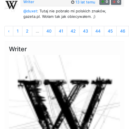
Writer
0
0
13 lat temu
@duxet
: Tutaj nie pobrało mi polskich znaków,
gazeta.pl. Wołam tak jak obiecywałem. ;)
‹
1
2
...
40
41
42
43
44
45
46
Writer