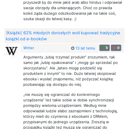
przyszedł by do mnie jakiś arab albo hindus i odprawiał
swoje obrzędy dla umierających. Choć co prawda
koleś żąda dużego odszkodowania jak na takie coś,
szuka okazji do łatwej kasy. ;)
[
Książki
]
62% młodych dorosłych woli kupować tradycyjne
książki od e-booków
Writer
5
0
13 lat temu
Argumenty „lubię trzymać produkt” zrozumiem, tak
samo jak „lubię opakowania” i „mogę go sprzedać po
skorzystaniu”. Ale „łatwo mogę podzielić się
produktem z innymi” to nie. Dużo łatwiej skopiować
ebooka i wysłać znajomemu, niż pożyczać książkę
pozbawiając się dostępu do niej.
„nie muszę się ograniczać do konkretnego
urządzenia” też takie sobie w dobie synchronizacji
pomiędzy wieloma urządzeniami. Według mnie
odpowiadali ludzie słabo zaznajomieni z technologią,
którzy mieli do czynienia z ebookami z DRMem,
przypisanymi do jednego urządzenia. Zresztą w
przypadku książki też muszą się ograniczać do