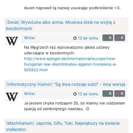
duxet naprawił tą nazwę usuwając podkreślenie <3.
[
Swiat
]
Wywózka albo armia. Moskwa idzie na wojnę z
bezdomnymi
Writer
0
0
13 lat temu
Na Węgrzech też wprowadzono jakieś ustawy
uderzające w bezdomnych:
http://www.spiegel.de/international/europe/new-
hungarian-law-discriminates-against-homeless-a-
925822.html
[
Informatyczny Humor
]
"Są dwa rodzaje ludzi" - inna wersja
Writer
0
0
13 lat temu
Ja jestem chyba rodzajem 2b, bo klamry nie oddzielam
spacją od zamkniętego nawiasu. :D
[
Machinarium
]
Japonia, Gifu, Toki. Największy na świecie
stellarator.