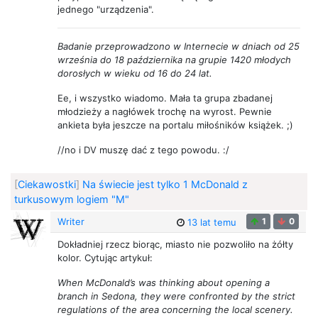
jednego "urządzenia".
Badanie przeprowadzono w Internecie w dniach od 25
września do 18 października na grupie 1420 młodych
dorosłych w wieku od 16 do 24 lat.
Ee, i wszystko wiadomo. Mała ta grupa zbadanej
młodzieży a nagłówek trochę na wyrost. Pewnie
ankieta była jeszcze na portalu miłośników książek. ;)
//no i DV muszę dać z tego powodu. :/
[
Ciekawostki
]
Na świecie jest tylko 1 McDonald z
turkusowym logiem "M"
Writer
1
0
13 lat temu
Dokładniej rzecz biorąc, miasto nie pozwoliło na żółty
kolor. Cytując artykuł:
When McDonald’s was thinking about opening a
branch in Sedona, they were confronted by the strict
regulations of the area concerning the local scenery.