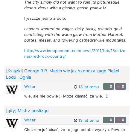
The city simply did not want to ruin its picturesque
desert views with a glaring, garish yellow M
I jeszcze jedno źródło:
Leaders wanted no vulgar, ticky-tacky, pseudo-gold
conflicting with the warm glow from Mother Nature’s
buttes, mesas, and towering cathedral-like mountains.
http://www.independent.com/news/2011/feb/15/arizo
nas-red-rock-country/
[
Książki
]
George R.R. Martin wie jak skończy sagę Pieśni
Lodu i Ognia
Writer
0
0
13 lat temu
wie, ale nie powie ;) Może kłamać, że wie. :D
[
gify
]
Mistrz poślizgu
Writer
0
0
13 lat temu
Chciałem już pisać, że to jego ostatni wyczyn. Pewnie