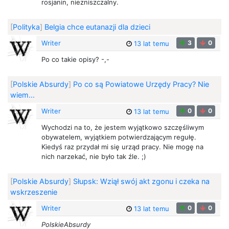
rosjanin, niezniszczalny.
[
Polityka
]
Belgia chce eutanazji dla dzieci
Writer
3
0
13 lat temu
Po co takie opisy? -,-
[
Polskie Absurdy
]
Po co są Powiatowe Urzędy Pracy? Nie
wiem...
Writer
0
0
13 lat temu
Wychodzi na to, że jestem wyjątkowo szczęśliwym
obywatelem, wyjątkiem potwierdzającym regułę.
Kiedyś raz przydał mi się urząd pracy. Nie mogę na
nich narzekać, nie było tak źle. ;)
[
Polskie Absurdy
]
Słupsk: Wziął swój akt zgonu i czeka na
wskrzeszenie
Writer
0
0
13 lat temu
PolskieAbsurdy