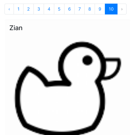
‹
1
2
3
4
5
6
7
8
9
10
›
Zian