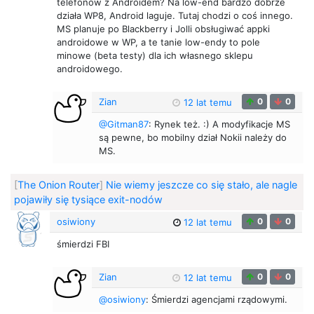
telefonów z Androidem? Na low-end bardzo dobrze
działa WP8, Android laguje. Tutaj chodzi o coś innego.
MS planuje po Blackberry i Jolli obsługiwać appki
androidowe w WP, a te tanie low-endy to pole
minowe (beta testy) dla ich własnego sklepu
androidowego.
Zian
0
0
12 lat temu
@Gitman87
: Rynek też. :) A modyfikacje MS
są pewne, bo mobilny dział Nokii należy do
MS.
[
The Onion Router
]
Nie wiemy jeszcze co się stało, ale nagle
pojawiły się tysiące exit-nodów
osiwiony
0
0
12 lat temu
śmierdzi FBI
Zian
0
0
12 lat temu
@osiwiony
: Śmierdzi agencjami rządowymi.