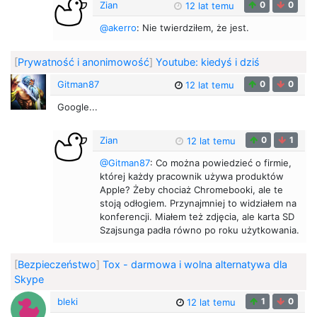
Zian
0
0
12 lat temu
@akerro
: Nie twierdziłem, że jest.
[
Prywatność i anonimowość
]
Youtube: kiedyś i dziś
Gitman87
0
0
12 lat temu
Google...
Zian
0
1
12 lat temu
@Gitman87
: Co można powiedzieć o firmie,
której każdy pracownik używa produktów
Apple? Żeby chociaż Chromebooki, ale te
stoją odłogiem. Przynajmniej to widziałem na
konferencji. Miałem też zdjęcia, ale karta SD
Szajsunga padła równo po roku użytkowania.
[
Bezpieczeństwo
]
Tox - darmowa i wolna alternatywa dla
Skype
bleki
1
0
12 lat temu