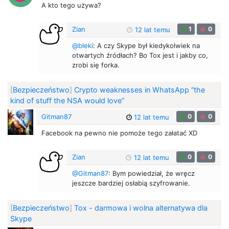
A kto tego używa?
Zian
1
0
12 lat temu
@bleki
: A czy Skype był kiedykolwiek na
otwartych źródłach? Bo Tox jest i jakby co,
zrobi się forka.
[
Bezpieczeństwo
]
Crypto weaknesses in WhatsApp “the
kind of stuff the NSA would love”
Gitman87
0
0
12 lat temu
Facebook na pewno nie pomoże tego załatać XD
Zian
0
0
12 lat temu
@Gitman87
: Bym powiedział, że wręcz
jeszcze bardziej osłabią szyfrowanie.
[
Bezpieczeństwo
]
Tox - darmowa i wolna alternatywa dla
Skype