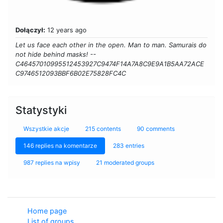
Dołączył:
12 years ago
Let us face each other in the open. Man to man. Samurais do
not hide behind masks! --
C46457010995512453927C9474F14A7A8C9E9A1B5AA72ACE
C9746512093BBF6B02E75828FC4C
Statystyki
Wszystkie akcje
215 contents
90 comments
146 replies na komentarze
283 entries
987 replies na wpisy
21 moderated groups
Home page
List of groups