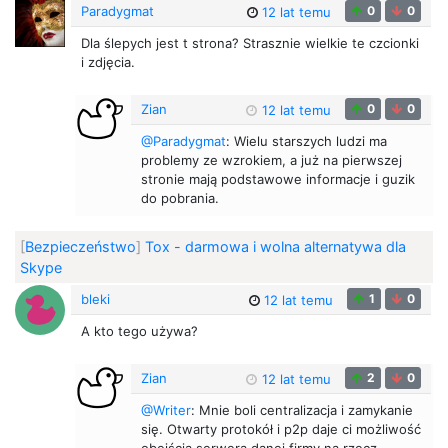
Paradygmat
0
0
12 lat temu
Dla ślepych jest t strona? Strasznie wielkie te czcionki
i zdjęcia.
Zian
0
0
12 lat temu
@Paradygmat
: Wielu starszych ludzi ma
problemy ze wzrokiem, a już na pierwszej
stronie mają podstawowe informacje i guzik
do pobrania.
[
Bezpieczeństwo
]
Tox - darmowa i wolna alternatywa dla
Skype
bleki
1
0
12 lat temu
A kto tego używa?
Zian
2
0
12 lat temu
@Writer
: Mnie boli centralizacja i zamykanie
się. Otwarty protokół i p2p daje ci możliwość