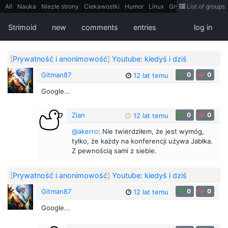
All
Nauka
Niezłe strony
Ciekawostki
Humor
Linux
Gry
Teh
List of groups
Strimoid
Programowanie
CiekaweMiejsca
Historia
LiveHack
Bezpieczeństwo
Książki
Sugestie
FotoHistoria
Truelolcontent
Strimoid
new
comments
entries
log in
Matematyka
Polska
intern
EarthPorn
Fizyka
FilmyDokumentalne
gify
Cytaty
Mapy
Film
Android
itt
Tradycyjne gry
[
Prywatność i anonimowość
]
Youtube: kiedyś i dziś
Gitman87
0
0
12 lat temu
Google...
Zian
0
0
12 lat temu
@akerro
: Nie twierdziłem, że jest wymóg,
tylko, że każdy na konferencji używa Jabłka.
Z pewnością sami z siebie.
[
Prywatność i anonimowość
]
Youtube: kiedyś i dziś
Gitman87
0
0
12 lat temu
Google...