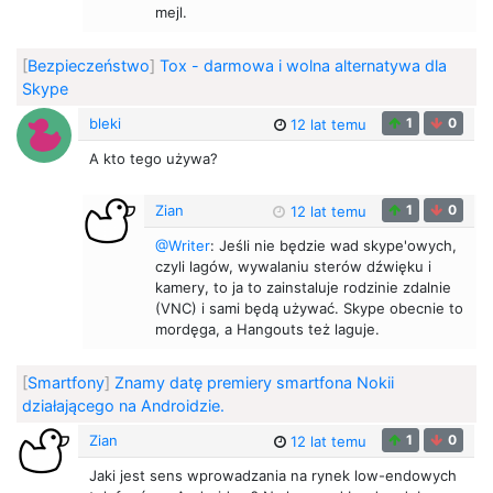
mejl.
[
Bezpieczeństwo
]
Tox - darmowa i wolna alternatywa dla
Skype
bleki
1
0
12 lat temu
A kto tego używa?
Zian
1
0
12 lat temu
@Writer
: Jeśli nie będzie wad skype'owych,
czyli lagów, wywalaniu sterów dźwięku i
kamery, to ja to zainstaluje rodzinie zdalnie
(VNC) i sami będą używać. Skype obecnie to
mordęga, a Hangouts też laguje.
[
Smartfony
]
Znamy datę premiery smartfona Nokii
działającego na Androidzie.
Zian
1
0
12 lat temu
Jaki jest sens wprowadzania na rynek low-endowych