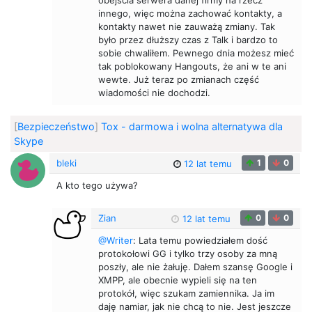
obejścia serwera danej firmy na rzecz
innego, więc można zachować kontakty, a
kontakty nawet nie zauważą zmiany. Tak
było przez dłuższy czas z Talk i bardzo to
sobie chwaliłem. Pewnego dnia możesz mieć
tak poblokowany Hangouts, że ani w te ani
wewte. Już teraz po zmianach część
wiadomości nie dochodzi.
[
Bezpieczeństwo
]
Tox - darmowa i wolna alternatywa dla
Skype
bleki
1
0
12 lat temu
A kto tego używa?
Zian
0
0
12 lat temu
@Writer
: Lata temu powiedziałem dość
protokołowi GG i tylko trzy osoby za mną
poszły, ale nie żałuję. Dałem szansę Google i
XMPP, ale obecnie wypieli się na ten
protokół, więc szukam zamiennika. Ja im
daję namiar, jak nie chcą to nie. Jest jeszcze