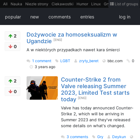
All
Nauka
Niezłe strony
Ciekawostki
Humor
Linux
Gry
Teh
List of groups
Strimoid
Programowanie
CiekaweMiejsca
Historia
LiveHack
Bezpieczeństwo
Książki
Sugestie
FotoHistoria
Truelolcontent
popular
new
comments
entries
log in
Matematyka
Polska
intern
EarthPorn
Fizyka
FilmyDokumentalne
gify
Cytaty
Mapy
Film
Android
itt
Tradycyjne gry
Dożywocie za homoseksualizm w
2
Ugandzie
[ENG]
0
A w niektórych przypadkach nawet kara śmierci
1 comment
LGBT
zryty_beret
bbc.com
0
3 years ago
Counter-Strike 2 from
2
Valve releasing Summer
0
2023, Limited Test starts
today
[ENG]
Valve has today announced Counter-
Strike 2, which will be arriving in
Summer 2023 and they've released
some details on what's changed.
3 comments
Gry
Deykun