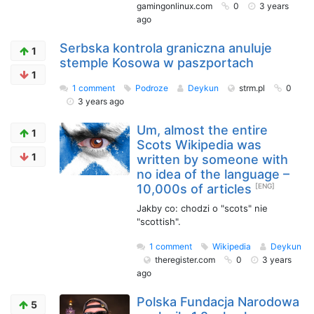
gamingonlinux.com
0
3 years
ago
Serbska kontrola graniczna anuluje
1
stemple Kosowa w paszportach
1
1 comment
Podroze
Deykun
strm.pl
0
3 years ago
Um, almost the entire
1
Scots Wikipedia was
1
written by someone with
no idea of the language –
10,000s of articles
[ENG]
Jakby co: chodzi o "scots" nie
"scottish".
1 comment
Wikipedia
Deykun
theregister.com
0
3 years
ago
Polska Fundacja Narodowa
5