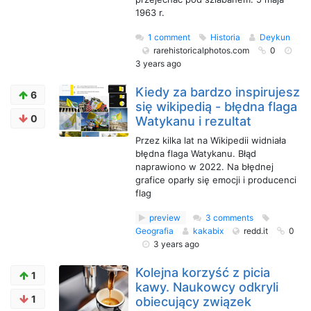
1963 r.
1 comment
Historia
Deykun
rarehistoricalphotos.com
0
3 years ago
Kiedy za bardzo inspirujesz
6
się wikipedią - błędna flaga
0
Watykanu i rezultat
Przez kilka lat na Wikipedii widniała
błędna flaga Watykanu. Błąd
naprawiono w 2022. Na błędnej
grafice oparły się emocji i producenci
flag
preview
3 comments
Geografia
kakabix
redd.it
0
3 years ago
Kolejna korzyść z picia
1
kawy. Naukowcy odkryli
1
obiecujący związek