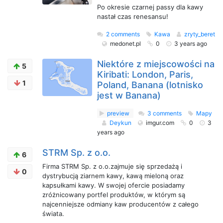
Po okresie czarnej passy dla kawy
nastał czas renesansu!
2 comments
Kawa
zryty_beret
medonet.pl
0
3 years ago
Niektóre z miejscowości na
5
Kiribati: London, Paris,
1
Poland, Banana (lotnisko
jest w Banana)
preview
3 comments
Mapy
Deykun
imgur.com
0
3
years ago
STRM Sp. z o.o.
6
Firma STRM Sp. z o.o.zajmuje się sprzedażą i
0
dystrybucją ziarnem kawy, kawą mieloną oraz
kapsułkami kawy. W swojej ofercie posiadamy
zróżnicowany portfel produktów, w którym są
najcenniejsze odmiany kaw producentów z całego
świata.