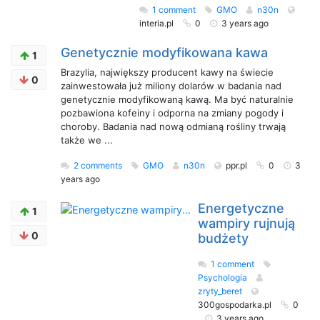
1 comment
GMO
n30n
interia.pl
0
3 years ago
Genetycznie modyfikowana kawa
1
Brazylia, największy producent kawy na świecie
0
zainwestowała już miliony dolarów w badania nad
genetycznie modyfikowaną kawą. Ma być naturalnie
pozbawiona kofeiny i odporna na zmiany pogody i
choroby. Badania nad nową odmianą rośliny trwają
także we ...
2 comments
GMO
n30n
ppr.pl
0
3
years ago
Energetyczne
1
wampiry rujnują
0
budżety
1 comment
Psychologia
zryty_beret
300gospodarka.pl
0
3 years ago