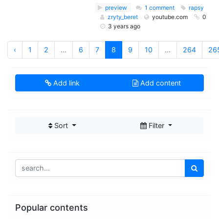
preview
1 comment
rapsy
zryty_beret
youtube.com
0
3 years ago
‹
1
2
...
6
7
8
9
10
...
264
26
Add link
Add content
Sort
Filter
Popular contents