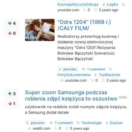
KosmopolityczneZakupy
Logika
youtube.com
0
3 years ago
"Odra 1204" (1968 r.)
4
/CAŁY FILM/
0
Realizatorzy prezentują budowę i
działanie nowej elektronicznej
maszyny "Odra 1204".Reżyseria:
Bolesław Bączyński Scenariusz:
Bolesław Bączyński
preview
1 comment
FilmyDokumentalne
ToyBlackHat
youtube.com
0
3 years ago
Super zoom Samsunga podczas
3
robienia zdjęć księżyca to oszustwo
[ENG]
1
użytkownik na reddicie zrobił rozmyte zdjęcie księżyca,
a Samsung dodał detale
preview
1 comment
Technologie
Deykun
reddit.com
0
3 years ago