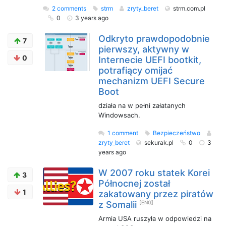
2 comments
strm
zryty_beret
strm.com.pl
0
3 years ago
Odkryto prawdopodobnie
7
pierwszy, aktywny w
0
Internecie UEFI bootkit,
potrafiący omijać
mechanizm UEFI Secure
Boot
działa na w pełni załatanych
Windowsach.
1 comment
Bezpieczeństwo
zryty_beret
sekurak.pl
0
3
years ago
W 2007 roku statek Korei
3
Północnej został
1
zakatowany przez piratów
z Somalii
[ENG]
Armia USA ruszyła w odpowiedzi na