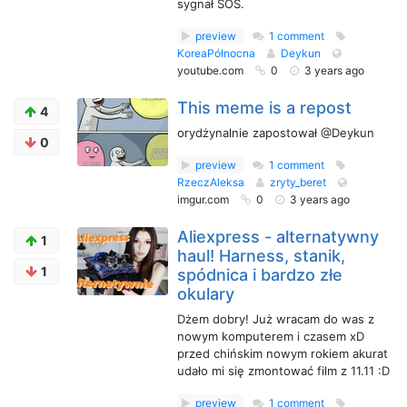
sygnał SOS.
preview
1 comment
KoreaPółnocna
Deykun
youtube.com
0
3 years ago
This meme is a repost
4
orydżynalnie zapostował @Deykun
0
preview
1 comment
RzeczAleksa
zryty_beret
imgur.com
0
3 years ago
Aliexpress - alternatywny
1
haul! Harness, stanik,
1
spódnica i bardzo złe
okulary
Dżem dobry! Już wracam do was z
nowym komputerem i czasem xD
przed chińskim nowym rokiem akurat
udało mi się zmontować film z 11.11 :D
preview
1 comment