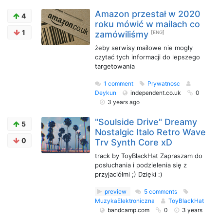
Amazon przestał w 2020
4
roku mówić w mailach co
1
zamówiliśmy
[ENG]
żeby serwisy mailowe nie mogły
czytać tych informacji do lepszego
targetowania
1 comment
Prywatnosc
Deykun
independent.co.uk
0
3 years ago
"Soulside Drive" Dreamy
5
Nostalgic Italo Retro Wave
0
Trv Synth Core xD
track by ToyBlackHat Zapraszam do
posłuchania i podzielenia się z
przyjaciółmi ;) Dzięki :)
preview
5 comments
MuzykaElektroniczna
ToyBlackHat
bandcamp.com
0
3 years