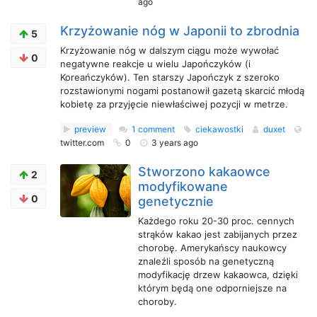
ago
Krzyżowanie nóg w Japonii to zbrodnia
5
Krzyżowanie nóg w dalszym ciągu może wywołać
0
negatywne reakcje u wielu Japończyków (i
Koreańczyków). Ten starszy Japończyk z szeroko
rozstawionymi nogami postanowił gazetą skarcić młodą
kobietę za przyjęcie niewłaściwej pozycji w metrze.
preview
1 comment
ciekawostki
duxet
twitter.com
0
3 years ago
Stworzono kakaowce
2
modyfikowane
0
genetycznie
Każdego roku 20-30 proc. cennych
strąków kakao jest zabijanych przez
chorobę. Amerykańscy naukowcy
znaleźli sposób na genetyczną
modyfikację drzew kakaowca, dzięki
którym będą one odporniejsze na
choroby.