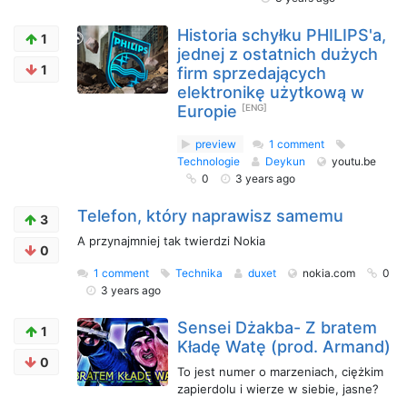
Historia schyłku PHILIPS'a,
1
jednej z ostatnich dużych
1
firm sprzedających
elektronikę użytkową w
Europie
[ENG]
preview
1 comment
Technologie
Deykun
youtu.be
0
3 years ago
Telefon, który naprawisz samemu
3
A przynajmniej tak twierdzi Nokia
0
1 comment
Technika
duxet
nokia.com
0
3 years ago
Sensei Dżakba- Z bratem
1
Kładę Watę (prod. Armand)
0
To jest numer o marzeniach, ciężkim
zapierdolu i wierze w siebie, jasne?