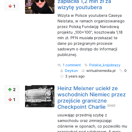
zapłaciła 1,2 mln zł za
1
wizytę youtubera
Wizyta w Polsce youtubera Caseya
Neistata, w ramach organizowanego
przez Polską Fundację Narodową
projektu „100x100”, kosztowała 1,18
mln zł. PFN musiała przekazać te
dane po przegranym procesie
sadowym o dostęp do informacji
publicznej.
1 comment
Polskie_krajobrazy
Deykun
wirtualnemedia.pl
0
3 years ago
Heinz Meixner uciekł ze
2
wschodnich Niemiec przez
1
przejście graniczne
Checkpoint Charlie
[ENG]
usuwając przednią szybę z
samochodu oraz zmniejszając
ciśnienie w oponach, co pozwoliło mu
przejechać pod szlabanem. 5 maja