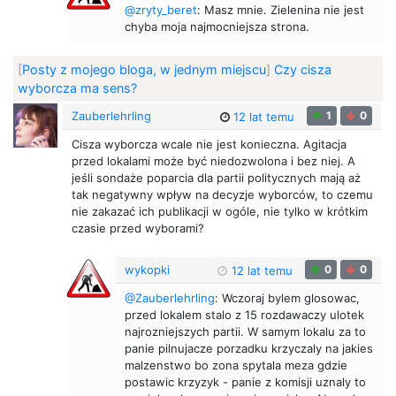
@zryty_beret
: Masz mnie. Zielenina nie jest
chyba moja najmocniejsza strona.
[
Posty z mojego bloga, w jednym miejscu
]
Czy cisza
wyborcza ma sens?
Zauberlehrling
1
0
12 lat temu
Cisza wyborcza wcale nie jest konieczna. Agitacja
przed lokalami może być niedozwolona i bez niej. A
jeśli sondaże poparcia dla partii politycznych mają aż
tak negatywny wpływ na decyzje wyborców, to czemu
nie zakazać ich publikacji w ogóle, nie tylko w krótkim
czasie przed wyborami?
wykopki
0
0
12 lat temu
@Zauberlehrling
: Wczoraj bylem glosowac,
przed lokalem stalo z 15 rozdawaczy ulotek
najrozniejszych partii. W samym lokalu za to
panie pilnujacze porzadku krzyczaly na jakies
malzenstwo bo zona spytala meza gdzie
postawic krzyzyk - panie z komisji uznaly to