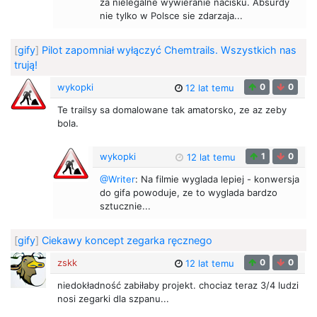
za nielegalne wywieranie nacisku. Absurdy
nie tylko w Polsce sie zdarzaja...
[
gify
]
Pilot zapomniał wyłączyć Chemtrails. Wszystkich nas
trują!
wykopki
0
0
12 lat temu
Te trailsy sa domalowane tak amatorsko, ze az zeby
bola.
wykopki
1
0
12 lat temu
@Writer
: Na filmie wyglada lepiej - konwersja
do gifa powoduje, ze to wyglada bardzo
sztucznie...
[
gify
]
Ciekawy koncept zegarka ręcznego
zskk
0
0
12 lat temu
niedokładność zabiłaby projekt. chociaz teraz 3/4 ludzi
nosi zegarki dla szpanu...