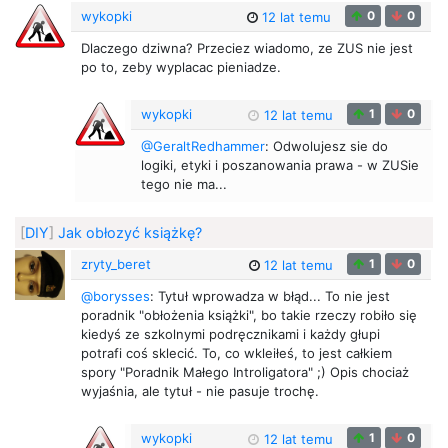
wykopki
0
0
12 lat temu
Dlaczego dziwna? Przeciez wiadomo, ze ZUS nie jest
po to, zeby wyplacac pieniadze.
wykopki
1
0
12 lat temu
@GeraltRedhammer
: Odwolujesz sie do
logiki, etyki i poszanowania prawa - w ZUSie
tego nie ma...
[
DIY
]
Jak obłozyć książkę?
zryty_beret
1
0
12 lat temu
@borysses
: Tytuł wprowadza w błąd... To nie jest
poradnik "obłożenia książki", bo takie rzeczy robiło się
kiedyś ze szkolnymi podręcznikami i każdy głupi
potrafi coś sklecić. To, co wkleiłeś, to jest całkiem
spory "Poradnik Małego Introligatora" ;) Opis chociaż
wyjaśnia, ale tytuł - nie pasuje trochę.
wykopki
1
0
12 lat temu