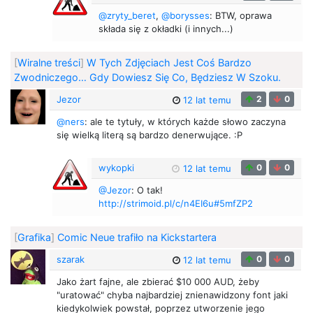
@zryty_beret
,
@borysses
: BTW, oprawa
składa się z okładki (i innych...)
[
Wiralne treści
]
W Tych Zdjęciach Jest Coś Bardzo
Zwodniczego… Gdy Dowiesz Się Co, Będziesz W Szoku.
Jezor
2
0
12 lat temu
@ners
: ale te tytuły, w których każde słowo zaczyna
się wielką literą są bardzo denerwujące. :P
wykopki
0
0
12 lat temu
@Jezor
: O tak!
http://strimoid.pl/c/n4EI6u#5mfZP2
[
Grafika
]
Comic Neue trafiło na Kickstartera
szarak
0
0
12 lat temu
Jako żart fajne, ale zbierać $10 000 AUD, żeby
"uratować" chyba najbardziej znienawidzony font jaki
kiedykolwiek powstał, poprzez utworzenie jego