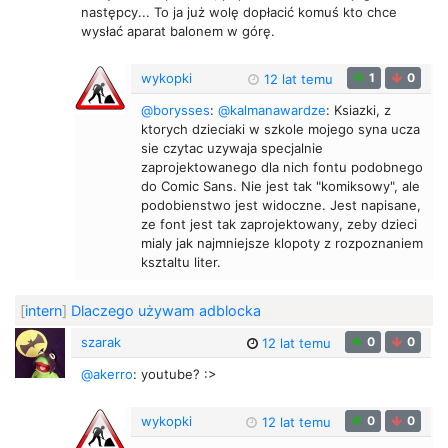
następcy... To ja już wolę dopłacić komuś kto chce
wysłać aparat balonem w górę.
wykopki
1
0
12 lat temu
@borysses
:
@kalmanawardze
: Ksiazki, z
ktorych dzieciaki w szkole mojego syna ucza
sie czytac uzywaja specjalnie
zaprojektowanego dla nich fontu podobnego
do Comic Sans. Nie jest tak "komiksowy", ale
podobienstwo jest widoczne. Jest napisane,
ze font jest tak zaprojektowany, zeby dzieci
mialy jak najmniejsze klopoty z rozpoznaniem
ksztaltu liter.
[
intern
]
Dlaczego używam adblocka
szarak
0
0
12 lat temu
@akerro
: youtube? :>
wykopki
0
0
12 lat temu