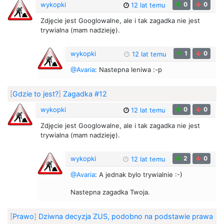
wykopki
0
0
12 lat temu
Zdjęcie jest Googlowalne, ale i tak zagadka nie jest
trywialna (mam nadzieję).
wykopki
1
0
12 lat temu
@Avaria
: Nastepna leniwa :-p
[
Gdzie to jest?
]
Zagadka #12
wykopki
0
0
12 lat temu
Zdjęcie jest Googlowalne, ale i tak zagadka nie jest
trywialna (mam nadzieję).
wykopki
2
0
12 lat temu
@Avaria
: A jednak bylo trywialnie :-)
Nastepna zagadka Twoja.
[
Prawo
]
Dziwna decyzja ZUS, podobno na podstawie prawa