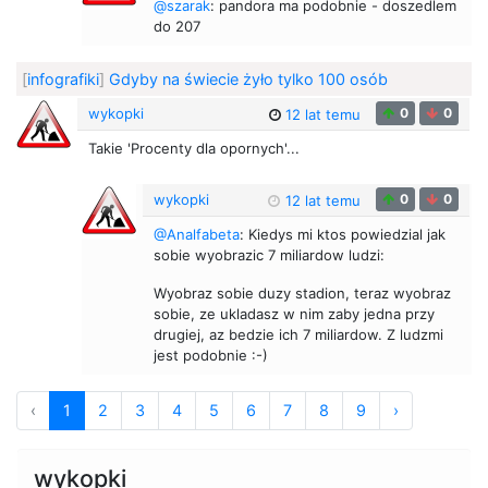
@szarak
: pandora ma podobnie - doszedlem
do 207
[
infografiki
]
Gdyby na świecie żyło tylko 100 osób
wykopki
0
0
12 lat temu
Takie 'Procenty dla opornych'...
wykopki
0
0
12 lat temu
@Analfabeta
: Kiedys mi ktos powiedzial jak
sobie wyobrazic 7 miliardow ludzi:
Wyobraz sobie duzy stadion, teraz wyobraz
sobie, ze ukladasz w nim zaby jedna przy
drugiej, az bedzie ich 7 miliardow. Z ludzmi
jest podobnie :-)
‹
1
2
3
4
5
6
7
8
9
›
wykopki