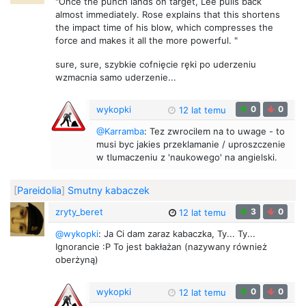
"Once the punch lands on target, Lee pulls back
almost immediately. Rose explains that this shortens
the impact time of his blow, which compresses the
force and makes it all the more powerful. "
sure, sure, szybkie cofnięcie ręki po uderzeniu
wzmacnia samo uderzenie...
wykopki
0
0
12 lat temu
@Karramba
: Tez zwrocilem na to uwage - to
musi byc jakies przeklamanie / uproszczenie
w tlumaczeniu z 'naukowego' na angielski.
[
Pareidolia
]
Smutny kabaczek
zryty_beret
3
0
12 lat temu
@wykopki
: Ja Ci dam zaraz kabaczka, Ty... Ty...
Ignorancie :P To jest bakłażan (nazywany również
oberżyną)
wykopki
0
0
12 lat temu