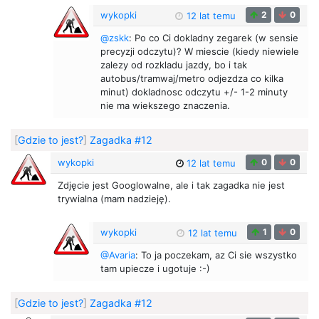
wykopki
2
0
12 lat temu
@zskk
: Po co Ci dokladny zegarek (w sensie
precyzji odczytu)? W miescie (kiedy niewiele
zalezy od rozkladu jazdy, bo i tak
autobus/tramwaj/metro odjezdza co kilka
minut) dokladnosc odczytu +/- 1-2 minuty
nie ma wiekszego znaczenia.
[
Gdzie to jest?
]
Zagadka #12
wykopki
0
0
12 lat temu
Zdjęcie jest Googlowalne, ale i tak zagadka nie jest
trywialna (mam nadzieję).
wykopki
1
0
12 lat temu
@Avaria
: To ja poczekam, az Ci sie wszystko
tam upiecze i ugotuje :-)
[
Gdzie to jest?
]
Zagadka #12