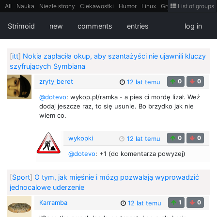
All
Nauka
Niezłe strony
Ciekawostki
Humor
Linux
Gry
Teh
List of groups
Strimoid
Programowanie
CiekaweMiejsca
Historia
LiveHack
Bezpieczeństwo
Książki
Sugestie
FotoHistoria
Truelolcontent
Strimoid
new
comments
entries
log in
Matematyka
Polska
intern
EarthPorn
Fizyka
FilmyDokumentalne
gify
Cytaty
Mapy
Film
Android
itt
Tradycyjne gry
[
itt
]
Nokia zapłaciła okup, aby szantażyści nie ujawnili kluczy
szyfrujących Symbiana
zryty_beret
0
0
12 lat temu
@dotevo
: wykop.pl/ramka - a pies ci mordę lizał. Weź
dodaj jeszcze raz, to się usunie. Bo brzydko jak nie
wiem co.
wykopki
0
0
12 lat temu
@dotevo
: +1 (do komentarza powyzej)
[
Sport
]
O tym, jak mięśnie i mózg pozwalają wyprowadzić
jednocalowe uderzenie
Karramba
1
0
12 lat temu