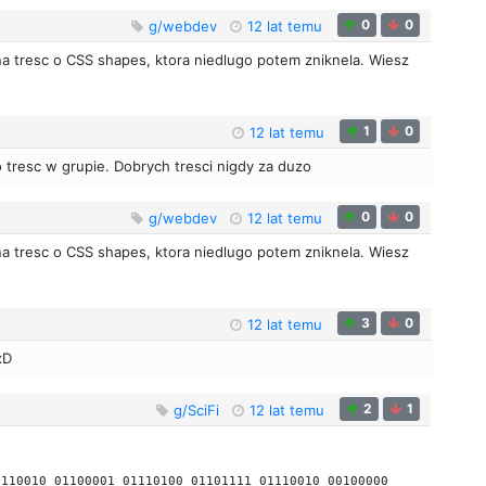
0
0
g/webdev
12 lat temu
a tresc o CSS shapes, ktora niedlugo potem zniknela. Wiesz
1
0
12 lat temu
 o tresc w grupie. Dobrych tresci nigdy za duzo
0
0
g/webdev
12 lat temu
a tresc o CSS shapes, ktora niedlugo potem zniknela. Wiesz
3
0
12 lat temu
xD
2
1
g/SciFi
12 lat temu
1110010 01100001 01110100 01101111 01110010 00100000