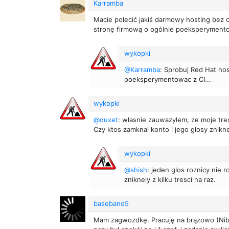
Karramba
Macie polecić jakiś darmowy hosting bez 
stronę firmową o ogólnie poeksperyment
wykopki
@Karramba
: Sprobuj Red Hat ho
poeksperymentowac z CI...
wykopki
@duxet
: wlasnie zauwazylem, ze moje tres
Czy ktos zamknal konto i jego glosy znik
wykopki
@shish
: jeden glos roznicy nie r
zniknely z kilku tresci na raz.
baseband5
Mam zagwozdkę. Pracuję na brązowo (Niby 