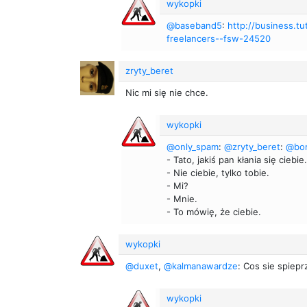
wykopki
@baseband5
:
http://business.tu
freelancers--fsw-24520
zryty_beret
Nic mi się nie chce.
wykopki
@only_spam
:
@zryty_beret
:
@bor
- Tato, jakiś pan kłania się ciebie.
- Nie ciebie, tylko tobie.
- Mi?
- Mnie.
- To mówię, że ciebie.
wykopki
@duxet
,
@kalmanawardze
: Cos sie spiep
wykopki