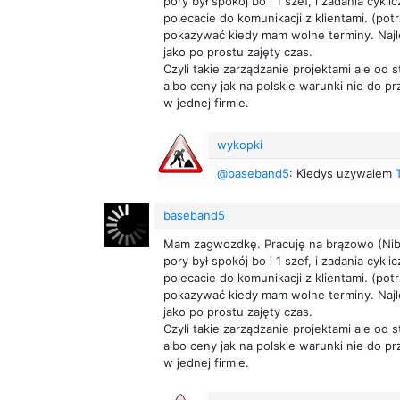
pory był spokój bo i 1 szef, i zadania cykl
polecacie do komunikacji z klientami. (po
pokazywać kiedy mam wolne terminy. Najlep
jako po prostu zajęty czas.
Czyli takie zarządzanie projektami ale od 
albo ceny jak na polskie warunki nie do p
w jednej firmie.
wykopki
@baseband5
: Kiedys uzywalem
baseband5
Mam zagwozdkę. Pracuję na brązowo (Niby 
pory był spokój bo i 1 szef, i zadania cykl
polecacie do komunikacji z klientami. (po
pokazywać kiedy mam wolne terminy. Najlep
jako po prostu zajęty czas.
Czyli takie zarządzanie projektami ale od 
albo ceny jak na polskie warunki nie do p
w jednej firmie.