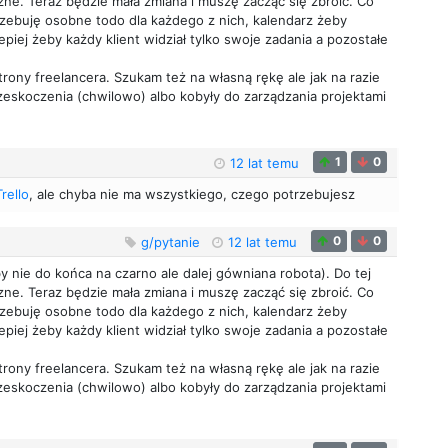
iczne. Teraz będzie mała zmiana i muszę zacząć się zbroić. Co
trzebuję osobne todo dla każdego z nich, kalendarz żeby
iej żeby każdy klient widział tylko swoje zadania a pozostałe
strony freelancera. Szukam też na własną rękę ale jak na razie
rzeskoczenia (chwilowo) albo kobyły do zarządzania projektami
1
0
12 lat temu
Trello
, ale chyba nie ma wszystkiego, czego potrzebujesz
0
0
g/pytanie
12 lat temu
nie do końca na czarno ale dalej gówniana robota). Do tej
iczne. Teraz będzie mała zmiana i muszę zacząć się zbroić. Co
trzebuję osobne todo dla każdego z nich, kalendarz żeby
iej żeby każdy klient widział tylko swoje zadania a pozostałe
strony freelancera. Szukam też na własną rękę ale jak na razie
rzeskoczenia (chwilowo) albo kobyły do zarządzania projektami