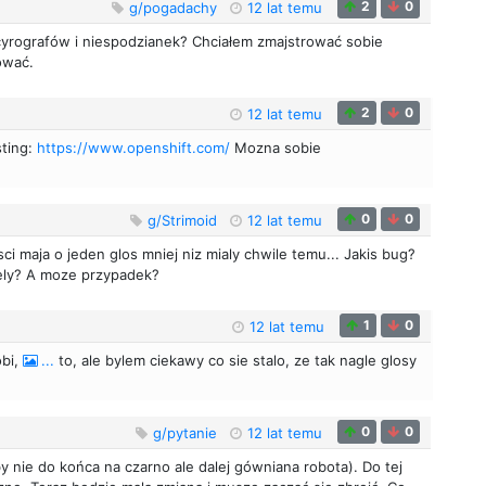
2
0
g/pogadachy
12 lat temu
cyrografów i niespodzianek? Chciałem zmajstrować sobie
ować.
2
0
12 lat temu
sting:
https://www.openshift.com/
Mozna sobie
0
0
g/Strimoid
12 lat temu
ci maja o jeden glos mniej niz mialy chwile temu... Jakis bug?
nely? A moze przypadek?
1
0
12 lat temu
obi,
...
to, ale bylem ciekawy co sie stalo, ze tak nagle glosy
0
0
g/pytanie
12 lat temu
nie do końca na czarno ale dalej gówniana robota). Do tej