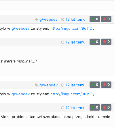
0
0
g/webdev
12 lat temu
rzylo w
g/webdev
ze stylem:
http://imgur.com/9uIhOyl
0
0
12 lat temu
ż wersja mobilna[...]
0
0
g/webdev
12 lat temu
rzylo w
g/webdev
ze stylem:
http://imgur.com/9uIhOyl
0
0
12 lat temu
 Moze problem stanowi szerokosc okna przegladarki - u mnie