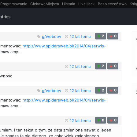
Programowanie
CiekaweMiejsca
Historia
LiveHack
Bezpieczeństwo
Ksią
itt
Tradycyjne gry
ntries
2
0
g/webdev
12 lat temu
 komentowac:
http://www.spidersweb.pl/2014/04/serwis-
mawiamy...
2
0
12 lat temu
ownosc
2
0
g/webdev
12 lat temu
 komentowac:
http://www.spidersweb.pl/2014/04/serwis-
mawiamy...
0
0
12 lat temu
zumiem. I ten tekst o tym, ze data zmieniona nawet o jeden
nie zgadza (a nie dlatego, ze cokolwiek zmienionego