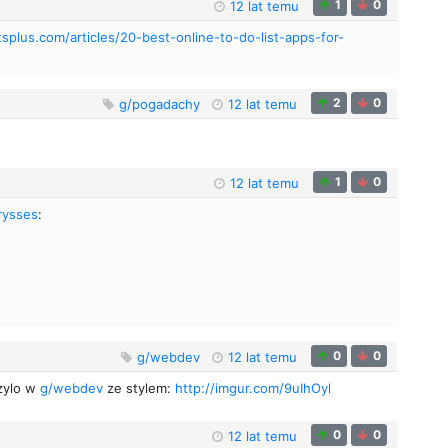
1
0
12 lat temu
tsplus.com/articles/20-best-online-to-do-list-apps-for-
2
0
g/pogadachy
12 lat temu
1
0
12 lat temu
ysses
:
0
0
g/webdev
12 lat temu
rzylo w
g/webdev
ze stylem:
http://imgur.com/9uIhOyl
0
0
12 lat temu