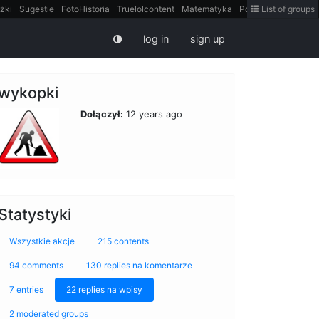
żki
Sugestie
FotoHistoria
Truelolcontent
Matematyka
Polska
List of groups
intern
log in
sign up
wykopki
Dołączył:
12 years ago
Statystyki
Wszystkie akcje
215 contents
94 comments
130 replies na komentarze
7 entries
22 replies na wpisy
2 moderated groups