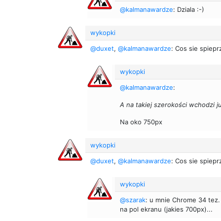
@kalmanawardze
: Dziala :-)
wykopki
@duxet
,
@kalmanawardze
: Cos sie spiep
wykopki
@kalmanawardze
:
A na takiej szerokości wchodzi ju
Na oko 750px
wykopki
@duxet
,
@kalmanawardze
: Cos sie spiep
wykopki
@szarak
: u mnie Chrome 34 tez.
na pol ekranu (jakies 700px)...