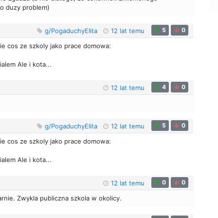
o duzy problem)
5
0
g/PogaduchyElita
12 lat temu
akie cos ze szkoly jako prace domowa:
alem Ale i kota...
4
0
12 lat temu
5
0
g/PogaduchyElita
12 lat temu
akie cos ze szkoly jako prace domowa:
alem Ale i kota...
0
0
12 lat temu
tarnie. Zwykla publiczna szkola w okolicy.