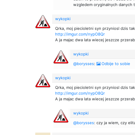
wzgledem oryginalnych danych t
wykopki
Qrka, moj piecioletni syn przyniosl dzis t
http://imgur.com/nypO8Qr
A ja majac dwa lata wiecej jeszcze przerabi
wykopki
@borysses
:
Odbije to sobie
wykopki
Qrka, moj piecioletni syn przyniosl dzis t
http://imgur.com/nypO8Qr
A ja majac dwa lata wiecej jeszcze przerabi
wykopki
@borysses
: czy ja wiem, czy eli