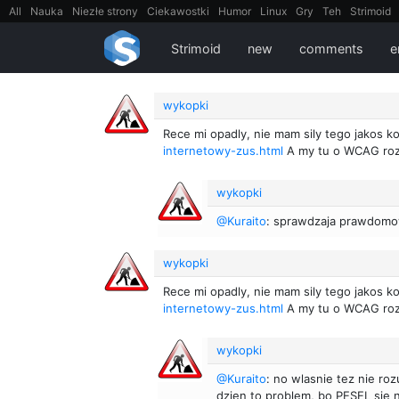
All
Nauka
Niezłe strony
Ciekawostki
Humor
Linux
Gry
Teh
Strimoid
EarthPorn
Fizyka
FilmyDokumentalne
gify
Cytaty
Mapy
Film
Android
Strimoid
new
comments
e
wykopki
Rece mi opadly, nie mam sily tego jakos
internetowy-zus.html
A my tu o WCAG roz
wykopki
@Kuraito
: sprawdzaja prawdom
wykopki
Rece mi opadly, nie mam sily tego jakos
internetowy-zus.html
A my tu o WCAG roz
wykopki
@Kuraito
: no wlasnie tez nie ro
dzien to problem, bo PESEL sie 