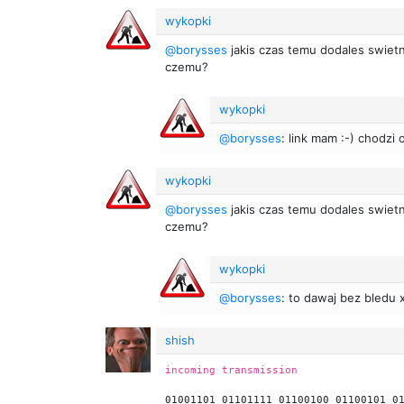
wykopki
@borysses
jakis czas temu dodales swietn
czemu?
wykopki
@borysses
: link mam :-) chodzi
wykopki
@borysses
jakis czas temu dodales swietn
czemu?
wykopki
@borysses
: to dawaj bez bledu 
shish
incoming transmission
01001101 01101111 01100100 01100101 0