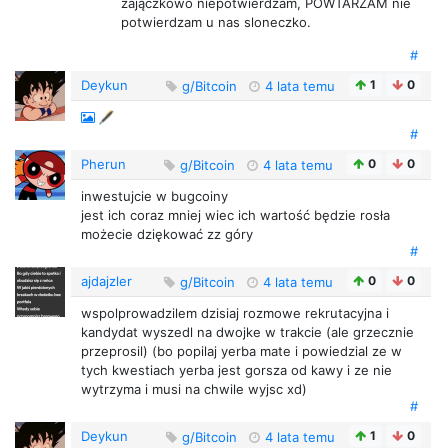
zajączkowo niepotwierdzam, POWTARZAM nie
potwierdzam u nas sloneczko.
#
Deykun
1
0
g/Bitcoin
4 lata temu
🖋️
#
Pherun
0
0
g/Bitcoin
4 lata temu
inwestujcie w bugcoiny
jest ich coraz mniej wiec ich wartość będzie rosła
możecie dziękować zz góry
#
ajdajzler
0
0
g/Bitcoin
4 lata temu
wspolprowadzilem dzisiaj rozmowe rekrutacyjna i
kandydat wyszedl na dwojke w trakcie (ale grzecznie
przeprosil) (bo popilaj yerba mate i powiedzial ze w
tych kwestiach yerba jest gorsza od kawy i ze nie
wytrzyma i musi na chwile wyjsc xd)
#
Deykun
1
0
g/Bitcoin
4 lata temu