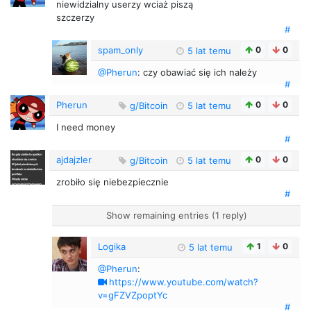
niewidzialny userzy wciaż piszą
szczerzy
#
spam_only
0
0
5 lat temu
@Pherun
: czy obawiać się ich należy
#
Pherun
0
0
g/Bitcoin
5 lat temu
I need money
#
ajdajzler
0
0
g/Bitcoin
5 lat temu
zrobiło się niebezpiecznie
#
Show remaining entries (1 reply)
Logika
1
0
5 lat temu
@Pherun
:
https://www.youtube.com/watch?
v=gFZVZpoptYc
#