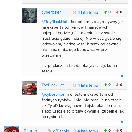
cyberbiker
0
0
4 lata temu
@ToyBlackHat
: Jesteś bardzo agresywny jak
na eksperta od rynków finansowych,
najlepiej będzie jeśli przeniesiesz swoje
frustracje gdzie indziej. Nie wiesz gdzie się
ładowałem, siedzę w tej branży od dawna i
nie muszę niczego kupować, wręcz
przeciwnie.
Idź popłacz na facebooka jak ci ciężko na
etacie.
#
ToyBlackHat
0
0
4 lata temu
@cyberbiker
: nie jestem ekspertem od
żadnych rynków, i nie, nie pracuję na etacie
jak Ty xD kurwa, nawet fejsbooka nie mam,
słabo CI idzie to przewidywanie, zupełnie jak
na rynku xD
#
Pherun
0
0
g/Bitcoin
4 lata temu