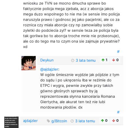
wniosku ze TVN se mocno dmucha sprawe bo
faktycznie policja mega zjebala, acz z aborcja jakos
mega duzo wspolnego to nie ma (w sensie imo policja
naruszyla prawo i godnosc jej jako pacjetnki, ale co za
roznica czy miala aborcje czy np zamowialby sobie
zyletki do podciecia zyl? w sensie teza ze policja byla
tak gorliwa bo to aborcja troche mnie nie przkeonuje),
ale co do tego ma to czym ona sie zajmuje prywatnie?
xd
#
Deykun
1
0
3 lata temu
@ajdajzler
:
W ogóle śmiesznie wyjdzie jak pójdzie z tym
do sądu i po ukręceniu łba w reżimie do
ETPC i wygra, pewnie zwykle przy takich
gówno głośnych sprawach by ją
reprezentowała słynna kancelaria Romana
Giertycha, ale akurat ten też nie lubi
mordowania płodów. dx
#
ajdajzler
0
0
g/Bitcoin
3 lata temu