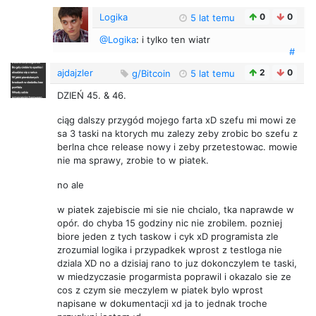
Logika
0
0
5 lat temu
@Logika
: i tylko ten wiatr
#
ajdajzler
2
0
g/Bitcoin
5 lat temu
DZIEŃ 45. & 46.
ciąg dalszy przygód mojego farta xD szefu mi mowi ze
sa 3 taski na ktorych mu zalezy zeby zrobic bo szefu z
berlna chce release nowy i zeby przetestowac. mowie
nie ma sprawy, zrobie to w piatek.
no ale
w piatek zajebiscie mi sie nie chcialo, tka naprawde w
opór. do chyba 15 godziny nic nie zrobilem. pozniej
biore jeden z tych taskow i cyk xD programista zle
zrozumial logika i przypadkek wprost z testloga nie
dziala XD no a dzisiaj rano to juz dokonczylem te taski,
w miedzyczasie progarmista poprawil i okazalo sie ze
cos z czym sie meczylem w piatek bylo wprost
napisane w dokumentacji xd ja to jednak troche