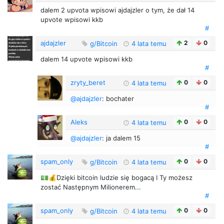
dalem 2 upvota wpisowi ajdajzler o tym, że dał 14
upvote wpisowi kkb
#
ajdajzler
2
0
g/Bitcoin
4 lata temu
dalem 14 upvote wpisowi kkb
#
zryty_beret
0
0
4 lata temu
@ajdajzler
: bochater
#
Aleks
0
0
4 lata temu
@ajdajzler
: ja dalem 15
#
spam_only
0
0
g/Bitcoin
4 lata temu
💵💰Dzięki bitcoin ludzie się bogacą I Ty możesz
zostać Następnym Milionerem...
#
spam_only
0
0
g/Bitcoin
4 lata temu