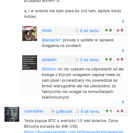
przygłupi jestem ;d
a, i w sobote nie było piwa bo coś tam, będzie kiedy
indziej
#
Aleks
0
0
5 lat temu
@ajdajzler
: proszę o update w sprawie
ściągania na studiach
#
ajdajzler
0
0
5 lat temu
@Aleks
: no nic czekam na odpowiedź xd ale
kolega z ktorym sciagalem napisal maila ze
sam pisal i prowadzacy mu powiedzial ze
brmzi wiarygodnie ale ma udowodnic ze
faktycznie nie sciagal na konsultacjach
telefonicznych
#
cyberbiker
1
0
g/Bitcoin
6 lat temu
Tesla kupuje BTC o wartości 1.5 mld dolarów. Cena
Bitcoina wzrasta do 44k USD.
https://businessinsider.com.pl/finanse/kryptowaluty/t