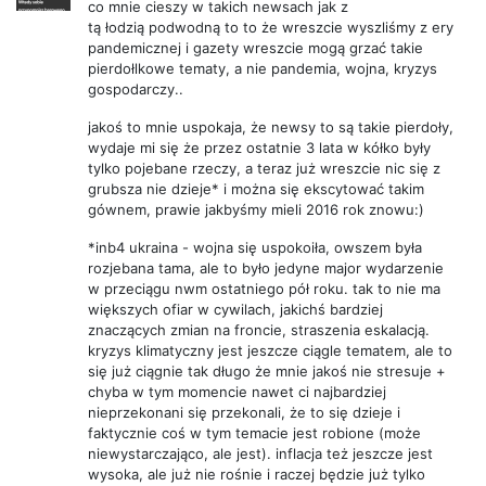
co mnie cieszy w takich newsach jak z
tą łodzią podwodną to to że wreszcie wyszliśmy z ery
pandemicznej i gazety wreszcie mogą grzać takie
pierdołlkowe tematy, a nie pandemia, wojna, kryzys
gospodarczy..
jakoś to mnie uspokaja, że newsy to są takie pierdoły,
wydaje mi się że przez ostatnie 3 lata w kółko były
tylko pojebane rzeczy, a teraz już wreszcie nic się z
grubsza nie dzieje* i można się ekscytować takim
gównem, prawie jakbyśmy mieli 2016 rok znowu:)
*inb4 ukraina - wojna się uspokoiła, owszem była
rozjebana tama, ale to było jedyne major wydarzenie
w przeciągu nwm ostatniego pół roku. tak to nie ma
większych ofiar w cywilach, jakichś bardziej
znaczących zmian na froncie, straszenia eskalacją.
kryzys klimatyczny jest jeszcze ciągle tematem, ale to
się już ciągnie tak długo że mnie jakoś nie stresuje +
chyba w tym momencie nawet ci najbardziej
nieprzekonani się przekonali, że to się dzieje i
faktycznie coś w tym temacie jest robione (może
niewystarczająco, ale jest). inflacja też jeszcze jest
wysoka, ale już nie rośnie i raczej będzie już tylko