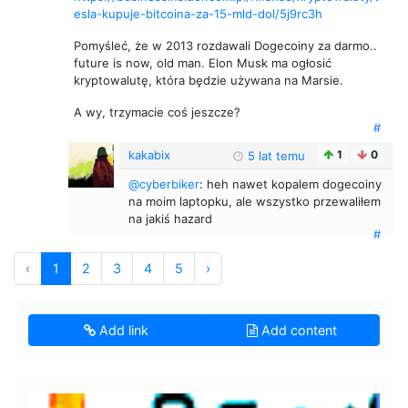
esla-kupuje-bitcoina-za-15-mld-dol/5j9rc3h
Pomyśleć, że w 2013 rozdawali Dogecoiny za darmo..
future is now, old man. Elon Musk ma ogłosić
kryptowalutę, która będzie używana na Marsie.
A wy, trzymacie coś jeszcze?
#
kakabix
1
0
5 lat temu
@cyberbiker
: heh nawet kopalem dogecoiny
na moim laptopku, ale wszystko przewaliłem
na jakiś hazard
#
‹
1
2
3
4
5
›
Add link
Add content