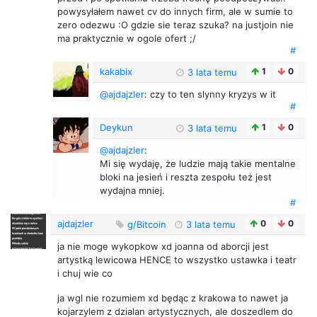
powysyłałem nawet cv do innych firm, ale w sumie to
zero odezwu :O gdzie sie teraz szuka? na justjoin nie
ma praktycznie w ogole ofert ;/
#
kakabix
1
0
3 lata temu
@ajdajzler
: czy to ten slynny kryzys w it
#
Deykun
1
0
3 lata temu
@ajdajzler
:
Mi się wydaję, że ludzie mają takie mentalne
bloki na jesień i reszta zespołu też jest
wydajna mniej.
#
ajdajzler
0
0
g/Bitcoin
3 lata temu
ja nie moge wykopkow xd joanna od aborcji jest
artystką lewicowa HENCE to wszystko ustawka i teatr
i chuj wie co
ja wgl nie rozumiem xd będąc z krakowa to nawet ja
kojarzylem z dzialan artystycznych, ale doszedlem do