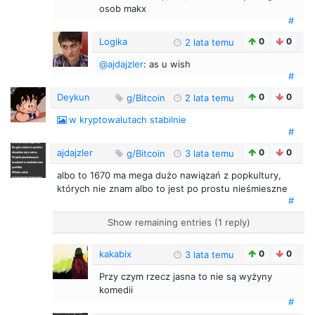
osob makx
#
Logika
0
0
2 lata temu
@ajdajzler
: as u wish
#
Deykun
0
0
g/Bitcoin
2 lata temu
w kryptowalutach stabilnie
#
ajdajzler
0
0
g/Bitcoin
3 lata temu
albo to 1670 ma mega dużo nawiązań z popkultury,
których nie znam albo to jest po prostu nieśmieszne
#
Show remaining entries (1 reply)
kakabix
0
0
3 lata temu
Przy czym rzecz jasna to nie są wyżyny
komedii
#