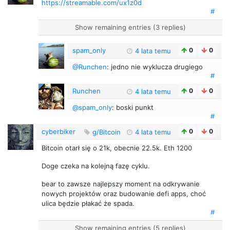
https://streamable.com/ux1z0d
#
Show remaining entries (3 replies)
spam_only
0
0
4 lata temu
@Runchen
: jedno nie wyklucza drugiego
#
Runchen
0
0
4 lata temu
@spam_only
: boski punkt
#
cyberbiker
0
0
g/Bitcoin
4 lata temu
Bitcoin otarł się o 21k, obecnie 22.5k. Eth 1200
Doge czeka na kolejną fazę cyklu.
bear to zawsze najlepszy moment na odkrywanie
nowych projektów oraz budowanie defi apps, choć
ulica będzie płakać że spada.
#
Show remaining entries (5 replies)