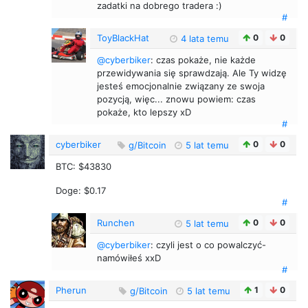
zadatki na dobrego tradera :)
#
ToyBlackHat
0
0
4 lata temu
@cyberbiker
: czas pokaże, nie każde
przewidywania się sprawdzają. Ale Ty widzę
jesteś emocjonalnie związany ze swoja
pozycją, więc... znowu powiem: czas
pokaże, kto lepszy xD
#
cyberbiker
0
0
g/Bitcoin
5 lat temu
BTC: $43830
Doge: $0.17
#
Runchen
0
0
5 lat temu
@cyberbiker
: czyli jest o co powalczyć-
namówiłeś xxD
#
Pherun
1
0
g/Bitcoin
5 lat temu