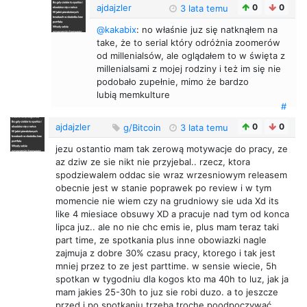
ajdajzler
0
0
3 lata temu
@kakabix
: no właśnie juz się natknąłem na
take, że to serial który odróżnia zoomerów
od millenialsów, ale oglądałem to w święta z
millenialsami z mojej rodziny i też im się nie
podobało zupełnie, mimo że bardzo
lubią memkulture
#
ajdajzler
0
0
g/Bitcoin
3 lata temu
jezu ostantio mam tak zerową motywacje do pracy, ze
az dziw ze sie nikt nie przyjebal.. rzecz, ktora
spodziewalem oddac sie wraz wrzesniowym releasem
obecnie jest w stanie poprawek po review i w tym
momencie nie wiem czy na grudniowy sie uda Xd its
like 4 miesiace obsuwy XD a pracuje nad tym od konca
lipca juz.. ale no nie chc emis ie, plus mam teraz taki
part time, ze spotkania plus inne obowiazki nagle
zajmuja z dobre 30% czasu pracy, ktorego i tak jest
mniej przez to ze jest parttime. w sensie wiecie, 5h
spotkan w tygodniu dla kogos kto ma 40h to luz, jak ja
mam jakies 25-30h to juz sie robi duzo. a to jeszcze
przed i po spotkaniu trzeba trochę poodpoczywać..