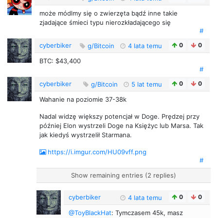
może módlmy się o zwierzęta bądź inne takie
zjadające śmieci typu nierozkładającego się
#
cyberbiker
0
0
g/Bitcoin
4 lata temu
BTC: $43,400
#
cyberbiker
0
0
g/Bitcoin
5 lat temu
Wahanie na poziomie 37-38k
Nadal widzę większy potencjał w Doge. Prędzej przy
później Elon wystrzeli Doge na Księżyc lub Marsa. Tak
jak kiedyś wystrzelił Starmana.
https://i.imgur.com/HU09vff.png
#
Show remaining entries (2 replies)
cyberbiker
0
0
4 lata temu
@ToyBlackHat
: Tymczasem 45k, masz