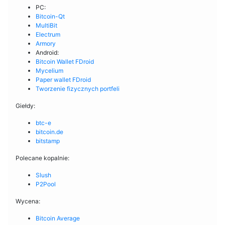
PC:
Bitcoin-Qt
MultiBit
Electrum
Armory
Android:
Bitcoin Wallet
FDroid
Mycelium
Paper wallet
FDroid
Tworzenie fizycznych portfeli
Giełdy:
btc-e
bitcoin.de
bitstamp
Polecane kopalnie:
Slush
P2Pool
Wycena:
Bitcoin Average