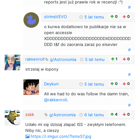
reports jest już prawie rok w recenzji :^)
#
strimsVEVO
0
0
5 lat temu
o kurwa dodatkowo te publikacje nie sa w
open accessie
XDDDDDDDDDDDDDDDDDDDDDXDDDDDDDD
DDD t&f do zaorania zaraz po elsevier
#
rakkenroll
1
0
g/Astronomia
5 lat temu
strzelaj w łopony
#
Deykun
0
0
5 lat temu
All we had to do was follow the damn train,
@rakkenroll
.
#
zskk
4
0
g/Astronomia
6 lat temu
Udało mi się dzisiaj złapać ISS - zwykłym telefonem.
Niby nic, a cieszy
https://i.imgur.com/7lsmxS7.jpg