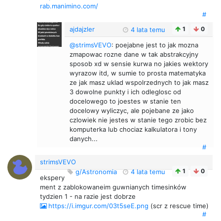
rab.manimino.com/
#
ajdajzler
1
0
4 lata temu
@strimsVEVO
: poejabne jest to jak mozna
zmapowac rozne dane w tak abstrakcyjny
sposob xd w sensie kurwa no jakies wektory
wyrazow itd, w sumie to prosta matematyka
ze jak masz uklad wspolrzednych to jak masz
3 dowolne punkty i ich odleglosc od
docelowego to joestes w stanie ten
docelowy wyliczyc, ale pojebane ze jako
czlowiek nie jestes w stanie tego zrobic bez
komputerka lub chociaz kalkulatora i tony
danych...
#
strimsVEVO
1
0
g/Astronomia
4 lata temu
ekspery
ment z zablokowaneim guwnianych timesinków
tydzien 1 - na razie jest dobrze
https://i.imgur.com/03t5seE.png
(scr z rescue time)
#