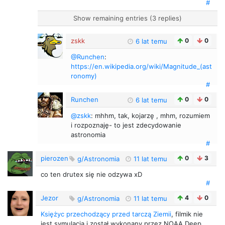
#
Show remaining entries (3 replies)
zskk
0
0
6 lat temu
@Runchen
:
https://en.wikipedia.org/wiki/Magnitude_(ast
ronomy)
#
Runchen
0
0
6 lat temu
@zskk
: mhhm, tak, kojarzę , mhm, rozumiem
i rozpoznaję- to jest zdecydowanie
astronomia
#
pierozen
0
3
g/Astronomia
11 lat temu
co ten drutex się nie odzywa xD
#
Jezor
4
0
g/Astronomia
11 lat temu
Księżyc przechodzący przed tarczą Ziemii
, filmik nie
jest symulacją i został wykonany przez NOAA Deep