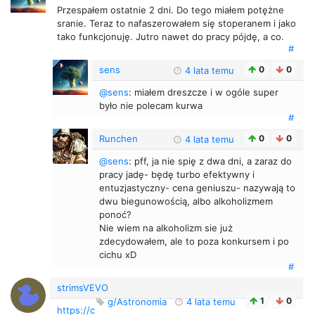
Przespałem ostatnie 2 dni. Do tego miałem potężne
sranie. Teraz to nafaszerowałem się stoperanem i jako
tako funkcjonuję. Jutro nawet do pracy pójdę, a co.
#
sens
0
0
4 lata temu
@sens
: miałem dreszcze i w ogóle super
było nie polecam kurwa
#
Runchen
0
0
4 lata temu
@sens
: pff, ja nie spię z dwa dni, a zaraz do
pracy jadę- będę turbo efektywny i
entuzjastyczny- cena geniuszu- nazywają to
dwu biegunowością, albo alkoholizmem
ponoć?
Nie wiem na alkoholizm sie już
zdecydowałem, ale to poza konkursem i po
cichu xD
#
strimsVEVO
1
0
g/Astronomia
4 lata temu
https://c