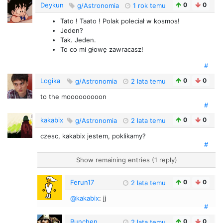
Deykun
0
0
g/Astronomia
1 rok temu
Tato ! Taato ! Polak poleciał w kosmos!
Jeden?
Tak. Jeden.
To co mi głowę zawracasz!
#
Logika
0
0
g/Astronomia
2 lata temu
to the mooooooooon
#
kakabix
0
0
g/Astronomia
2 lata temu
czesc, kakabix jestem, poklikamy?
#
Show remaining entries (1 reply)
Ferun17
0
0
2 lata temu
@kakabix
: jj
#
Runchen
0
0
2 lata temu