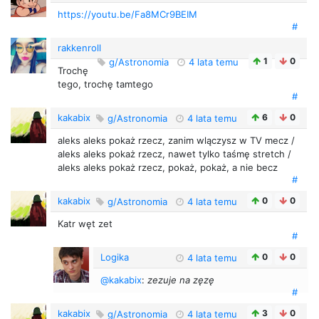
https://youtu.be/Fa8MCr9BEIM
#
rakkenroll
1
0
g/Astronomia
4 lata temu
Trochę
tego, trochę tamtego
#
kakabix
6
0
g/Astronomia
4 lata temu
aleks aleks pokaż rzecz, zanim wlączysz w TV mecz /
aleks aleks pokaż rzecz, nawet tylko taśmę stretch /
aleks aleks pokaż rzecz, pokaż, pokaż, a nie becz
#
kakabix
0
0
g/Astronomia
4 lata temu
Katr węt zet
#
Logika
0
0
4 lata temu
@kakabix
:
zezuje na zęzę
#
kakabix
3
0
g/Astronomia
4 lata temu