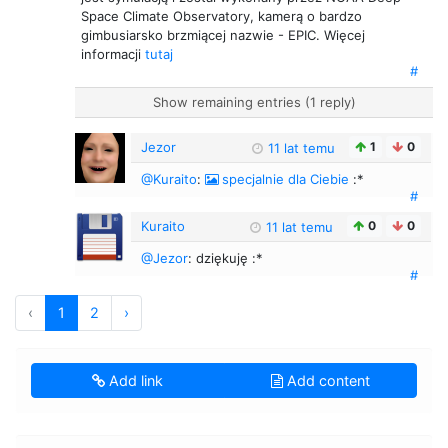
Space Climate Observatory, kamerą o bardzo
gimbusiarsko brzmiącej nazwie - EPIC. Więcej
informacji
tutaj
#
Show remaining entries (1 reply)
Jezor
1
0
11 lat temu
@Kuraito
:
specjalnie dla Ciebie
:*
#
Kuraito
0
0
11 lat temu
@Jezor
: dziękuję :*
#
‹
1
2
›
Add link
Add content