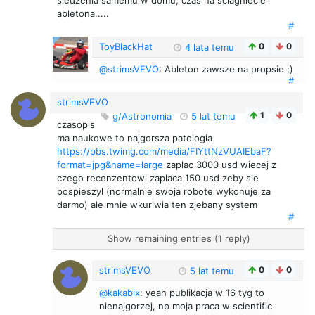
siedzenia samemu w domu, czas na sciagniecie
abletona.....
#
ToyBlackHat
0
0
4 lata temu
@strimsVEVO
: Ableton zawsze na propsie ;)
#
strimsVEVO
1
0
g/Astronomia
5 lat temu
czasopis
ma naukowe to najgorsza patologia
https://pbs.twimg.com/media/FIYttNzVUAIEbaF?
format=jpg&name=large
zaplac 3000 usd wiecej z
czego recenzentowi zaplaca 150 usd zeby sie
pospieszyl (normalnie swoja robote wykonuje za
darmo) ale mnie wkuriwia ten zjebany system
#
Show remaining entries (1 reply)
strimsVEVO
0
0
5 lat temu
@kakabix
: yeah publikacja w 16 tyg to
nienajgorzej, np moja praca w scientific