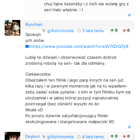
chuj fajne ksiomżky i z nich sie wziełę gry z
seri Halo właśnie :-)
#
Runchen
0
0
g/Astronomia
3 lata temu
Spokojn
ych snów.
https://www.youtube.com/watch?v=edV7QVQ7jr8
Lubię te dźwięki i obserwować czasem dobrze
zrobioną robotę na sen- tak dla odmiany.
Ciekawostka:
Obejrzałem ten filmik i jego parę innych na sen już
kilka razy i w pewnym momencie jak na to wpadłem-
żeby zadać sobie pytanie- z kim w tym filmiku bym się
utożsamiał i w jakiej której pozycji najnaturalniej
postrzegał (bez ciśnień) wyszło mi że:
Wcale xD
Po prostu dziwnie satysfakcjonujący filmik-
skołczingowane i stargetowane małpeczki XD
#
Deykun
0
0
g/Astronomia
4 lata temu