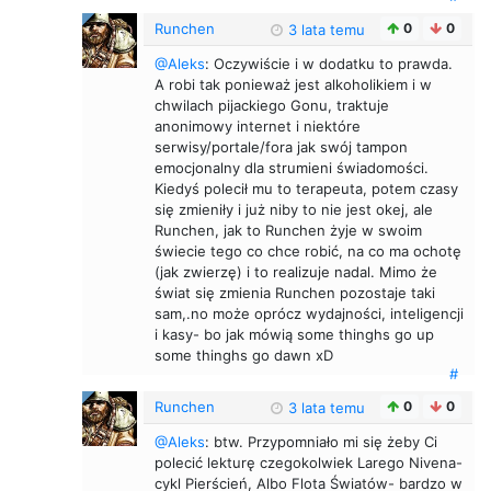
Runchen
0
0
3 lata temu
@Aleks
: Oczywiście i w dodatku to prawda.
A robi tak ponieważ jest alkoholikiem i w
chwilach pijackiego Gonu, traktuje
anonimowy internet i niektóre
serwisy/portale/fora jak swój tampon
emocjonalny dla strumieni świadomości.
Kiedyś polecił mu to terapeuta, potem czasy
się zmieniły i już niby to nie jest okej, ale
Runchen, jak to Runchen żyje w swoim
świecie tego co chce robić, na co ma ochotę
(jak zwierzę) i to realizuje nadal. Mimo że
świat się zmienia Runchen pozostaje taki
sam,.no może oprócz wydajności, inteligencji
i kasy- bo jak mówią some thinghs go up
some thinghs go dawn xD
#
Runchen
0
0
3 lata temu
@Aleks
: btw. Przypomniało mi się żeby Ci
polecić lekturę czegokolwiek Larego Nivena-
cykl Pierścień, Albo Flota Światów- bardzo w