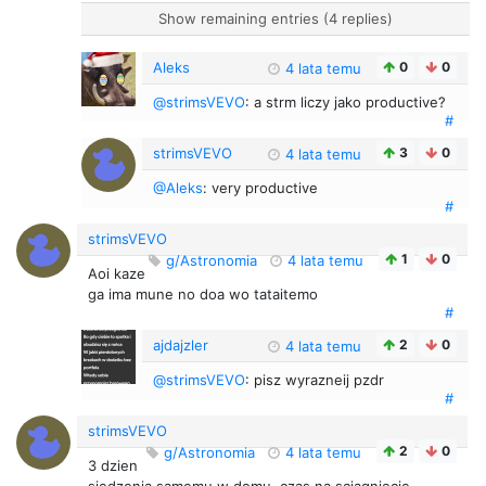
Show remaining entries (4 replies)
Aleks
0
0
4 lata temu
@strimsVEVO
: a strm liczy jako productive?
#
strimsVEVO
3
0
4 lata temu
@Aleks
: very productive
#
strimsVEVO
1
0
g/Astronomia
4 lata temu
Aoi kaze
ga ima mune no doa wo tataitemo
#
ajdajzler
2
0
4 lata temu
@strimsVEVO
: pisz wyrazneij pzdr
#
strimsVEVO
2
0
g/Astronomia
4 lata temu
3 dzien