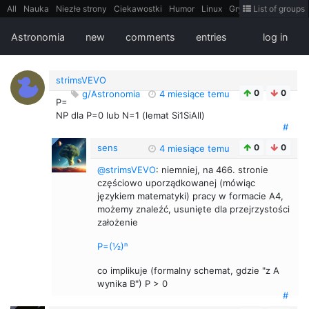
All
Nauka
Niezłe strony
Ciekawostki
Humor
Linux
Gry
Teh
List of groups
Strimoid
Programowanie
CiekaweMiejsca
Historia
LiveHack
Bezpieczeństwo
Książki
Sugestie
FotoHistoria
Truelolcontent
Astronomia
new
comments
entries
log in
Matematyka
Polska
intern
EarthPorn
Fizyka
FilmyDokumentalne
gify
Cytaty
Mapy
Film
Android
itt
Tradycyjne gry
strimsVEVO
0
0
g/Astronomia
4 miesiące temu
P=
NP dla P=0 lub N=1 (lemat Si1SiAll)
#
sens
0
0
4 miesiące temu
@strimsVEVO
: niemniej, na 466. stronie
częściowo uporządkowanej (mówiąc
językiem matematyki) pracy w formacie A4,
możemy znaleźć, usunięte dla przejrzystości
założenie
P=(½)ⁿ
co implikuje (formalny schemat, gdzie "z A
wynika B") P > 0
#