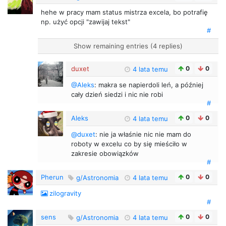
hehe w pracy mam status mistrza excela, bo potrafię
np. użyć opcji "zawijaj tekst"
#
Show remaining entries (4 replies)
duxet
0
0
4 lata temu
@Aleks
: makra se napierdoli leń, a później
cały dzień siedzi i nic nie robi
#
Aleks
0
0
4 lata temu
@duxet
: nie ja właśnie nic nie mam do
roboty w excelu co by się mieściło w
zakresie obowiązków
#
Pherun
0
0
g/Astronomia
4 lata temu
zilogravity
#
sens
0
0
g/Astronomia
4 lata temu