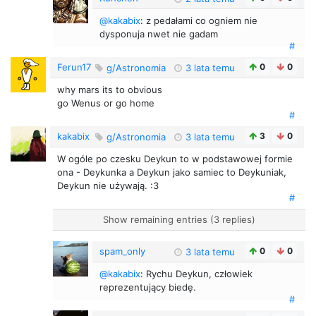
@kakabix
: z pedałami co ogniem nie
dysponuja nwet nie gadam
#
Ferun17
0
0
g/Astronomia
3 lata temu
why mars its to obvious
go Wenus or go home
#
kakabix
3
0
g/Astronomia
3 lata temu
W ogóle po czesku Deykun to w podstawowej formie
ona - Deykunka a Deykun jako samiec to Deykuniak,
Deykun nie używają. :3
#
Show remaining entries (3 replies)
spam_only
0
0
3 lata temu
@kakabix
: Rychu Deykun, człowiek
reprezentujący biedę.
#