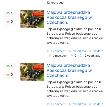
12 years ago
Majowa przechadzka
4
Poskocza krasnego w
0
Czechach.
Pająka żyjącego głównie na południu
Europy, a w Polsce będącego pod
ochroną ze względu na swoje rzadkie
występowanie.
1 comment
Zwierzeta
Deykun
vimeo.com
0
12 years ago
Majowa przechadzka
4
Poskocza krasnego w
0
Czechach.
Pająka żyjącego głównie na południu
Europy, a w Polsce będącego pod
ochroną ze względu na swoje rzadkie
występowanie.
1 comment
Zwierzeta
Deykun