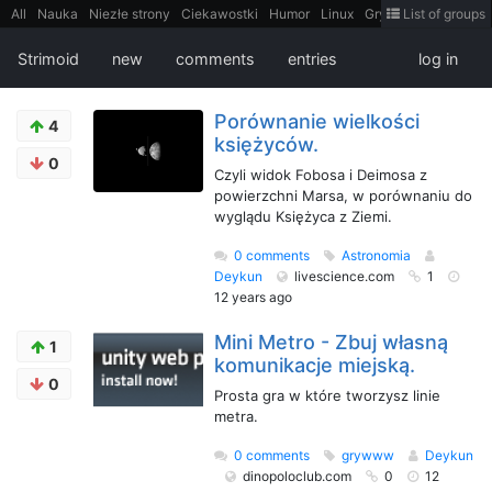
All
Nauka
Niezłe strony
Ciekawostki
Humor
Linux
Gry
Teh
List of groups
Strimoid
Programowanie
CiekaweMiejsca
Historia
LiveHack
Bezpieczeństwo
Książki
Sugestie
FotoHistoria
Truelolcontent
Strimoid
new
comments
entries
log in
Matematyka
Polska
intern
EarthPorn
Fizyka
FilmyDokumentalne
gify
Cytaty
Mapy
Film
Android
itt
Tradycyjne gry
Porównanie wielkości
4
księżyców.
0
Czyli widok Fobosa i Deimosa z
powierzchni Marsa, w porównaniu do
wyglądu Księżyca z Ziemi.
0 comments
Astronomia
Deykun
livescience.com
1
12 years ago
Mini Metro - Zbuj własną
1
komunikacje miejską.
0
Prosta gra w które tworzysz linie
metra.
0 comments
grywww
Deykun
dinopoloclub.com
0
12