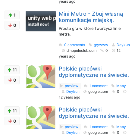
years ago
Mini Metro - Zbuj własną
1
komunikacje miejską.
0
Prosta gra w które tworzysz linie
metra.
0 comments
grywww
Deykun
dinopoloclub.com
0
12
years ago
Polskie placówki
11
dyplomatyczne na świecie.
0
preview
1 comment
Mapy
Deykun
google.com
0
12 years ago
Polskie placówki
11
dyplomatyczne na świecie.
0
preview
1 comment
Mapy
Deykun
google.com
0