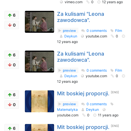
vimeo.com
0
12 years ago
Za kulisami "Leona
6
zawodowca".
0
preview
0 comments
Film
Deykun
youtube.com
0
12 years ago
Za kulisami "Leona
6
zawodowca".
0
preview
0 comments
Film
Deykun
youtube.com
0
12 years ago
Mit boskiej proporcji.
[ENG]
6
preview
0 comments
0
Matematyka
Deykun
youtube.com
0
11 years ago
Mit boskiej proporcji.
[ENG]
6