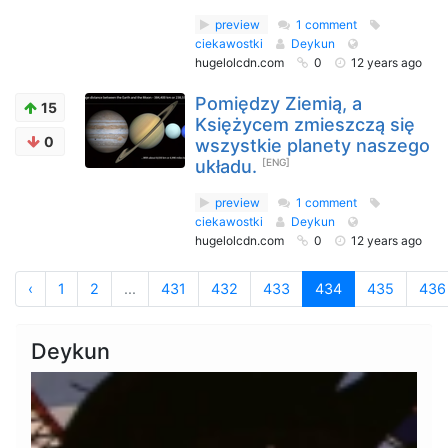
preview
1 comment
ciekawostki
Deykun
hugelolcdn.com
0
12 years ago
Pomiędzy Ziemią, a
15
Księżycem zmieszczą się
0
wszystkie planety naszego
układu.
[ENG]
preview
1 comment
ciekawostki
Deykun
hugelolcdn.com
0
12 years ago
‹
1
2
...
431
432
433
434
435
436
Deykun