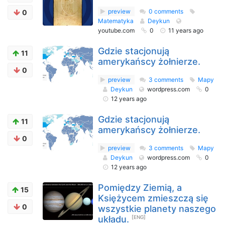
preview
0 comments
0
Matematyka
Deykun
youtube.com
0
11 years ago
Gdzie stacjonują
11
amerykańscy żołnierze.
0
preview
3 comments
Mapy
Deykun
wordpress.com
0
12 years ago
Gdzie stacjonują
11
amerykańscy żołnierze.
0
preview
3 comments
Mapy
Deykun
wordpress.com
0
12 years ago
Pomiędzy Ziemią, a
15
Księżycem zmieszczą się
0
wszystkie planety naszego
układu.
[ENG]