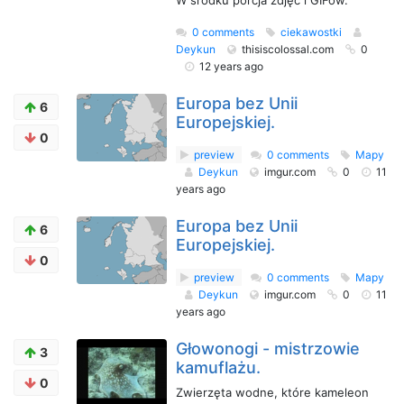
W środku porcja zdjęć i GIFów.
0 comments
ciekawostki
Deykun
thisiscolossal.com
0
12 years ago
Europa bez Unii
6
Europejskiej.
0
preview
0 comments
Mapy
Deykun
imgur.com
0
11
years ago
Europa bez Unii
6
Europejskiej.
0
preview
0 comments
Mapy
Deykun
imgur.com
0
11
years ago
Głowonogi - mistrzowie
3
kamuflażu.
0
Zwierzęta wodne, które kameleon