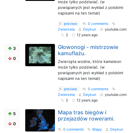
może tylko podziwiać. (w
powiązanych jest wykład z polskimi
napisami na ten temat)
preview
0 comments
Zwierzeta
Deykun
youtube.com
2
12 years ago
Głowonogi - mistrzowie
3
kamuflażu.
0
Zwierzęta wodne, które kameleon
może tylko podziwiać. (w
powiązanych jest wykład z polskimi
napisami na ten temat)
preview
0 comments
Zwierzeta
Deykun
youtube.com
2
12 years ago
Mapa tras biegów i
5
przejazdów rowerami.
0
0 comments
Mapy
Deykun