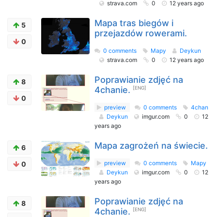
strava.com
0
12 years ago
Mapa tras biegów i
5
przejazdów rowerami.
0
0 comments
Mapy
Deykun
strava.com
0
12 years ago
Poprawianie zdjęć na
8
4chanie.
[ENG]
0
preview
0 comments
4chan
Deykun
imgur.com
0
12
years ago
Mapa zagrożeń na świecie.
6
preview
0 comments
Mapy
0
Deykun
imgur.com
0
12
years ago
Poprawianie zdjęć na
8
4chanie.
[ENG]