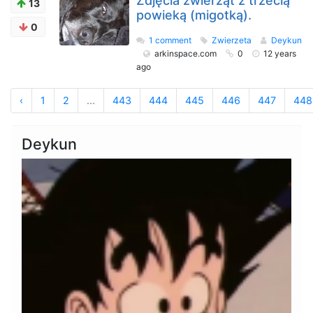
Zdjęcia zwierząt z trzecią
13
powieką (migotką).
0
1 comment
Zwierzeta
Deykun
arkinspace.com
0
12 years
ago
‹
1
2
...
443
444
445
446
447
448
Deykun