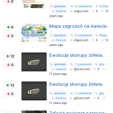
0
preview
0 comments
4chan
Deykun
imgur.com
0
12
years ago
Mapa zagrożeń na świecie.
6
preview
0 comments
Mapy
0
Deykun
imgur.com
0
12
years ago
Ewolucja skorupy żółwia.
12
preview
7 comments
gify
0
Deykun
gfycat.com
0
11 years ago
Ewolucja skorupy żółwia.
12
preview
7 comments
gify
0
Deykun
gfycat.com
0
11 years ago