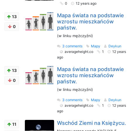
0
12 years ago
Mapa świata na podstawie
13
wzrostu mieszkańców
0
państw.
(w linku mężczyźni)
3 comments
Mapy
Deykun
averageheight.co
1
12 years
ago
Mapa świata na podstawie
13
wzrostu mieszkańców
0
państw.
(w linku mężczyźni)
3 comments
Mapy
Deykun
averageheight.co
1
12 years
ago
Wschód Ziemi na Księżycu.
11