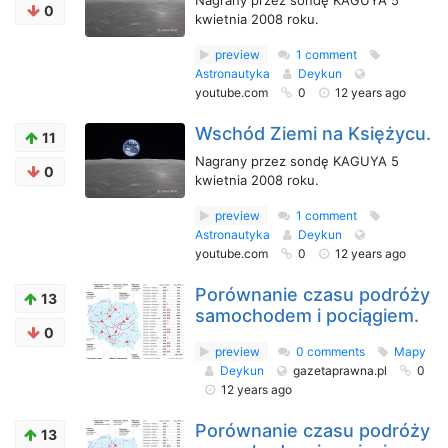
Nagrany przez sondę KAGUYA 5
0
kwietnia 2008 roku.
preview
1 comment
Astronautyka
Deykun
youtube.com
0
12 years ago
Wschód Ziemi na Księżycu.
11
Nagrany przez sondę KAGUYA 5
0
kwietnia 2008 roku.
preview
1 comment
Astronautyka
Deykun
youtube.com
0
12 years ago
Porównanie czasu podróży
13
samochodem i pociągiem.
0
preview
0 comments
Mapy
Deykun
gazetaprawna.pl
0
12 years ago
Porównanie czasu podróży
13