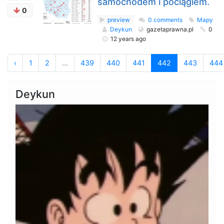
samochodem i pociągiem.
0
preview
0 comments
Mapy
Deykun
gazetaprawna.pl
0
12 years ago
‹
1
2
...
439
440
441
442
443
444
Deykun