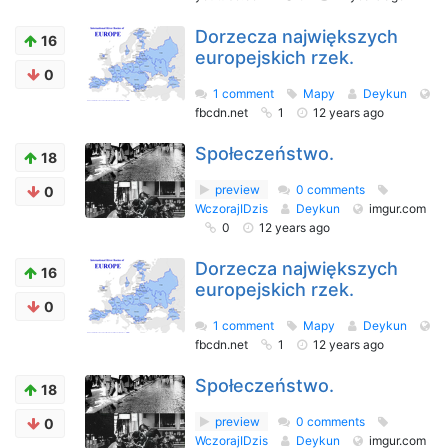
Dorzecza największych
16
europejskich rzek.
0
1 comment
Mapy
Deykun
fbcdn.net
1
12 years ago
Społeczeństwo.
18
preview
0 comments
0
WczorajIDzis
Deykun
imgur.com
0
12 years ago
Dorzecza największych
16
europejskich rzek.
0
1 comment
Mapy
Deykun
fbcdn.net
1
12 years ago
Społeczeństwo.
18
preview
0 comments
0
WczorajIDzis
Deykun
imgur.com