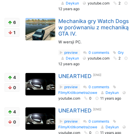
Deykun
youtube.com
2
12 years ago
Mechanika gry Watch Dogs
6
w porównaniu z mechaniką
1
GTA IV.
W wersji PC.
preview
0 comments
Gry
Deykun
youtube.com
2
12 years ago
UNEARTHED
[ENG]
4
preview
0 comments
0
FilmyKrótkometrażowe
Deykun
youtube.com
0
11 years ago
UNEARTHED
[ENG]
4
preview
0 comments
0
FilmyKrótkometrażowe
Deykun
youtube.com
0
11 years ago