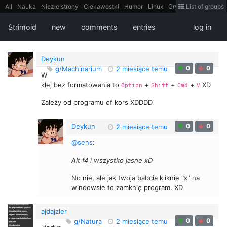
All
Nauka
Niezłe strony
Ciekawostki
Humor
Linux
Gry
Teh
List of groups
Strimoid
Programowanie
CiekaweMiejsca
Historia
LiveHack
Bezpieczeństwo
Książki
Sugestie
FotoHistoria
Truelolcontent
Strimoid
new
comments
entries
log in
Matematyka
Polska
intern
EarthPorn
Fizyka
FilmyDokumentalne
gify
Cytaty
Mapy
Film
Android
itt
Tradycyjne gry
Deykun
0
0
g/Machinarium
2 miesiące temu
W
klej bez formatowania to
+
+
+
XD
Option
Shift
Cmd
V
Zależy od programu of kors XDDDD
Deykun
0
0
2 miesiące temu
@sens
:
Alt f4 i wszystko jasne xD
No nie, ale jak twoja babcia kliknie "x" na
windowsie to zamknię program. XD
ajdajzler
0
0
g/Natura
2 miesiące temu