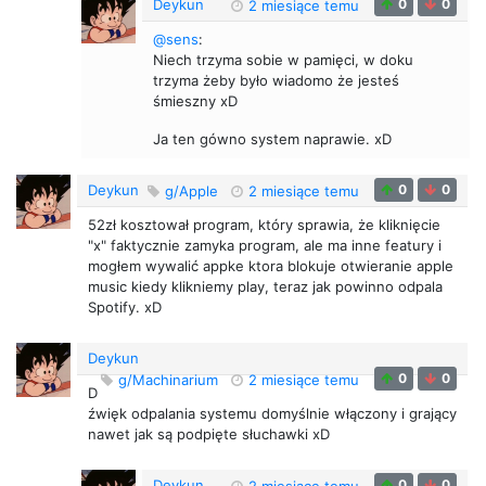
Deykun
0
0
2 miesiące temu
@sens
:
Niech trzyma sobie w pamięci, w doku
trzyma żeby było wiadomo że jesteś
śmieszny xD
Ja ten gówno system naprawie. xD
Deykun
0
0
g/Apple
2 miesiące temu
52zł kosztował program, który sprawia, że kliknięcie
"x" faktycznie zamyka program, ale ma inne featury i
mogłem wywalić appke ktora blokuje otwieranie apple
music kiedy klikniemy play, teraz jak powinno odpala
Spotify. xD
Deykun
0
0
g/Machinarium
2 miesiące temu
D
źwięk odpalania systemu domyślnie włączony i grający
nawet jak są podpięte słuchawki xD
Deykun
0
0
2 miesiące temu