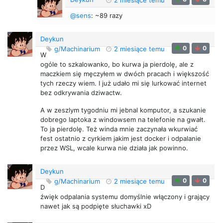
@sens
: ~89 razy
Deykun
0
0
g/Machinarium
2 miesiące temu
W
ogóle to szkalowanko, bo kurwa ja pierdolę, ale z
maczkiem się męczyłem w dwóch pracach i większość
tych rzeczy wiem. I już udało mi się lurkować internet
bez odkrywania dziwactw.
A w zeszlym tygodniu mi jebnal komputor, a szukanie
dobrego laptoka z windowsem na telefonie na gwałt.
To ja pierdolę. Też winda mnie zaczynała wkurwiać
fest ostatnio z cyrkiem jakim jest docker i odpalanie
przez WSL, wcale kurwa nie działa jak powinno.
Deykun
0
0
g/Machinarium
2 miesiące temu
D
źwięk odpalania systemu domyślnie włączony i grający
nawet jak są podpięte słuchawki xD