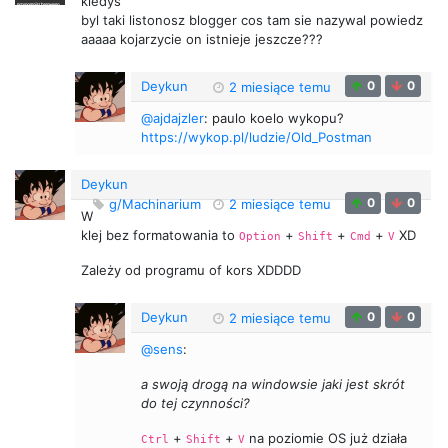
kiedys
byl taki listonosz blogger cos tam sie nazywal powiedz
aaaaa kojarzycie on istnieje jeszcze???
Deykun
0
0
2 miesiące temu
@ajdajzler
: paulo koelo wykopu?
https://wykop.pl/ludzie/Old_Postman
Deykun
0
0
g/Machinarium
2 miesiące temu
W
klej bez formatowania to
+
+
+
XD
Option
Shift
Cmd
V
Zależy od programu of kors XDDDD
Deykun
0
0
2 miesiące temu
@sens
:
a swoją drogą na windowsie jaki jest skrót
do tej czynności?
+
+
na poziomie OS już działa
Ctrl
Shift
V