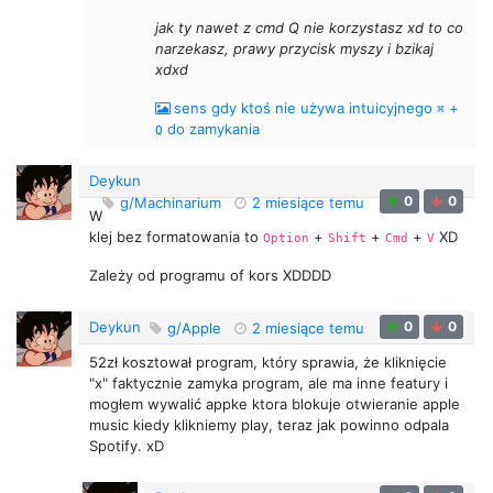
jak ty nawet z cmd Q nie korzystasz xd to co
narzekasz, prawy przycisk myszy i bzikaj
xdxd
sens gdy ktoś nie używa intuicyjnego
+
⌘
do zamykania
Q
Deykun
0
0
g/Machinarium
2 miesiące temu
W
klej bez formatowania to
+
+
+
XD
Option
Shift
Cmd
V
Zależy od programu of kors XDDDD
Deykun
0
0
g/Apple
2 miesiące temu
52zł kosztował program, który sprawia, że kliknięcie
"x" faktycznie zamyka program, ale ma inne featury i
mogłem wywalić appke ktora blokuje otwieranie apple
music kiedy klikniemy play, teraz jak powinno odpala
Spotify. xD