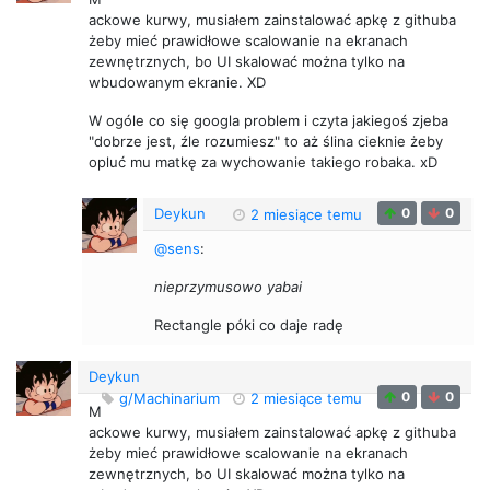
ackowe kurwy, musiałem zainstalować apkę z githuba
żeby mieć prawidłowe scalowanie na ekranach
zewnętrznych, bo UI skalować można tylko na
wbudowanym ekranie. XD
W ogóle co się googla problem i czyta jakiegoś zjeba
"dobrze jest, źle rozumiesz" to aż ślina cieknie żeby
opluć mu matkę za wychowanie takiego robaka. xD
Deykun
0
0
2 miesiące temu
@sens
:
nieprzymusowo yabai
Rectangle póki co daje radę
Deykun
0
0
g/Machinarium
2 miesiące temu
M
ackowe kurwy, musiałem zainstalować apkę z githuba
żeby mieć prawidłowe scalowanie na ekranach
zewnętrznych, bo UI skalować można tylko na