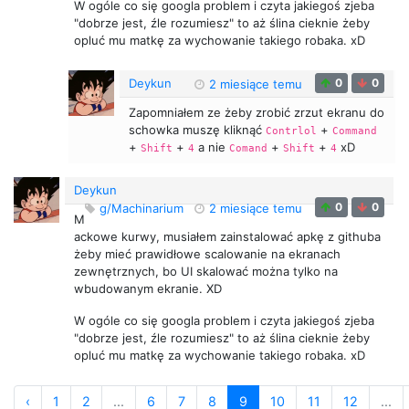
W ogóle co się googla problem i czyta jakiegoś zjeba
"dobrze jest, źle rozumiesz" to aż ślina cieknie żeby
opluć mu matkę za wychowanie takiego robaka. xD
Deykun
0
0
2 miesiące temu
Zapomniałem ze żeby zrobić zrzut ekranu do
schowka muszę kliknąć
+
Contrlol
Command
+
+
a nie
+
+
xD
Shift
4
Comand
Shift
4
Deykun
0
0
g/Machinarium
2 miesiące temu
M
ackowe kurwy, musiałem zainstalować apkę z githuba
żeby mieć prawidłowe scalowanie na ekranach
zewnętrznych, bo UI skalować można tylko na
wbudowanym ekranie. XD
W ogóle co się googla problem i czyta jakiegoś zjeba
"dobrze jest, źle rozumiesz" to aż ślina cieknie żeby
opluć mu matkę za wychowanie takiego robaka. xD
‹
1
2
...
6
7
8
9
10
11
12
...