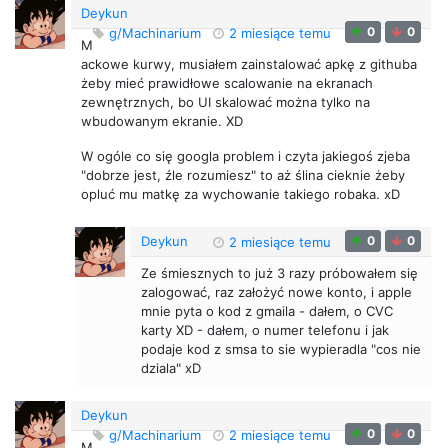
Deykun
0
0
g/Machinarium
2 miesiące temu
M
ackowe kurwy, musiałem zainstalować apkę z githuba
żeby mieć prawidłowe scalowanie na ekranach
zewnętrznych, bo UI skalować można tylko na
wbudowanym ekranie. XD
W ogóle co się googla problem i czyta jakiegoś zjeba
"dobrze jest, źle rozumiesz" to aż ślina cieknie żeby
opluć mu matkę za wychowanie takiego robaka. xD
Deykun
0
0
2 miesiące temu
Ze śmiesznych to już 3 razy próbowałem się
zalogować, raz założyć nowe konto, i apple
mnie pyta o kod z gmaila - dałem, o CVC
karty XD - dałem, o numer telefonu i jak
podaje kod z smsa to sie wypieradla "cos nie
dziala" xD
Deykun
0
0
g/Machinarium
2 miesiące temu
M