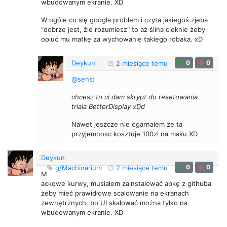
wbudowanym ekranie. XD
W ogóle co się googla problem i czyta jakiegoś zjeba
"dobrze jest, źle rozumiesz" to aż ślina cieknie żeby
opluć mu matkę za wychowanie takiego robaka. xD
Deykun
0
0
2 miesiące temu
@sens
:
chcesz to ci dam skrypt do resetowania
triala BetterDisplay xDd
Nawet jeszcze nie ogarnalem ze ta
przyjemnosc kosztuje 100zl na maku XD
Deykun
0
0
g/Machinarium
2 miesiące temu
M
ackowe kurwy, musiałem zainstalować apkę z githuba
żeby mieć prawidłowe scalowanie na ekranach
zewnętrznych, bo UI skalować można tylko na
wbudowanym ekranie. XD